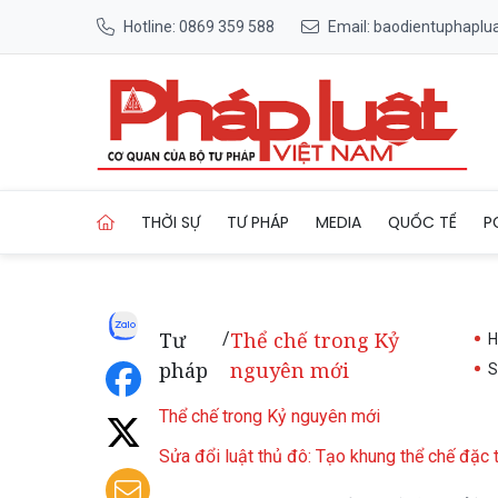
Hotline: 0869 359 588
Email: baodientuphapl
Trang chủ Dự án Luật Thủ đô
THỜI SỰ
TƯ PHÁP
MEDIA
QUỐC TẾ
P
Tư
Thể chế trong Kỷ
/
H
pháp
nguyên mới
S
Thể chế trong Kỷ nguyên mới
Sửa đổi luật thủ đô: Tạo khung thể chế đặc t