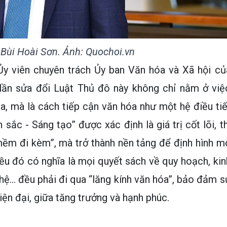
Bùi Hoài Sơn. Ảnh: Quochoi.vn
y viên chuyên trách Ủy ban Văn hóa và Xã hội củ
lần sửa đổi Luật Thủ đô này không chỉ nằm ở việ
a, mà là cách tiếp cận văn hóa như một hệ điều tiế
n sắc - Sáng tạo” được xác định là giá trị cốt lõi, th
mềm đi kèm”, mà trở thành nền tảng để định hình m
iều đó có nghĩa là mọi quyết sách về quy hoạch, kin
ghệ… đều phải đi qua “lăng kính văn hóa”, bảo đảm s
iện đại, giữa tăng trưởng và hạnh phúc.