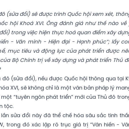
đô (sửa đổi) sẽ được trình Quốc hội xem xét, thôn
uốc hội Khoá XVI. Ông đánh giá như thế nào về 
đổi) trong việc hiện thực hoá quan điểm xây dựn
hiến - Văn minh - Hiện đại - Hạnh phúc”; lấy co
hể, mục tiêu và động lực của phát triển được nê
của Bộ Chính trị về xây dựng và phát triển Thủ đ
?
 đô (sửa đổi), nếu được Quốc hội thông qua tại K
hóa XVI, sẽ không chỉ là một văn bản pháp lý man
là một “tuyên ngôn phát triển” mới của Thủ đô tron
 tộc.
 lần sửa đổi này đã thể chế hóa sâu sắc tinh thầ
 trong đó xác lập rõ trục giá trị “Văn hiến - Vă