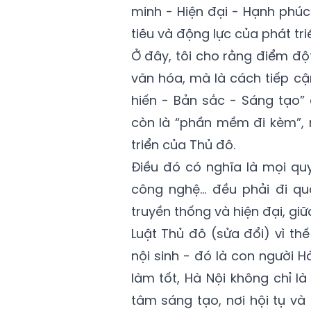
minh - Hiện đại - Hạnh phúc”
tiêu và động lực của phát tri
Ở đây, tôi cho rằng điểm độ
văn hóa, mà là cách tiếp cận
hiến - Bản sắc - Sáng tạo” đ
còn là “phần mềm đi kèm”, 
triển của Thủ đô.
Điều đó có nghĩa là mọi quy
công nghệ… đều phải đi qu
truyền thống và hiện đại, gi
Luật Thủ đô (sửa đổi) vì th
nội sinh - đó là con người Hà
làm tốt, Hà Nội không chỉ là
tâm sáng tạo, nơi hội tụ v