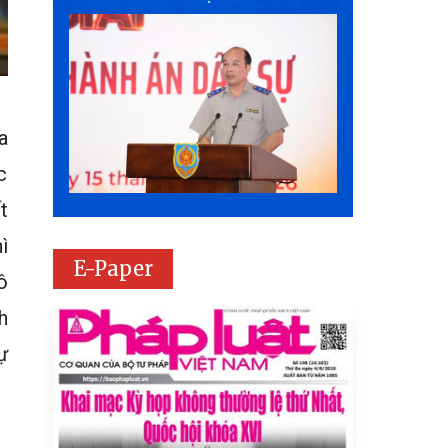
a
c
t
ì
E-Paper
ô
h
ự