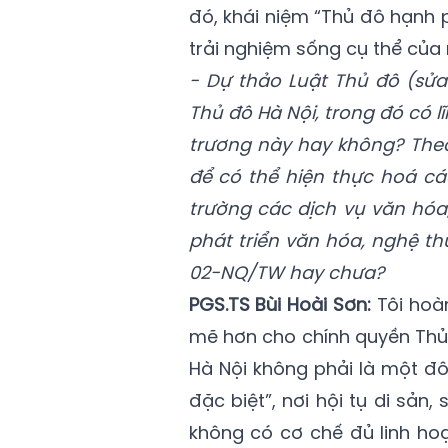
đó, khái niệm “Thủ đô hạnh 
trải nghiệm sống cụ thể của 
- Dự thảo Luật Thủ đô (sử
Thủ đô Hà Nội, trong đó có l
trương này hay không? Theo
để có thể hiện thực hoá cá
trường các dịch vụ văn hóa
phát triển văn hóa, nghệ thu
02-NQ/TW hay chưa?
PGS.TS Bùi Hoài Sơn:
Tôi hoà
mẽ hơn cho chính quyền Thủ đô
Hà Nội không phải là một đô
đặc biệt”, nơi hội tụ di sả
không có cơ chế đủ linh hoạ