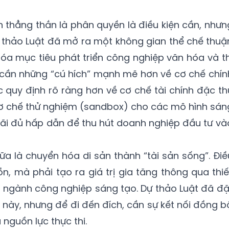
n thẳng thắn là phân quyền là điều kiện cần, nhưn
Dự thảo Luật đã mở ra một không gian thể chế thuậ
hóa mục tiêu phát triển công nghiệp văn hóa và th
 cần những “cú hích” mạnh mẽ hơn về cơ chế chín
 quy định rõ ràng hơn về cơ chế tài chính đặc th
cơ chế thử nghiệm (sandbox) cho các mô hình sán
đãi đủ hấp dẫn để thu hút doanh nghiệp đầu tư và
ữa là chuyển hóa di sản thành “tài sản sống”. Điề
n, mà phải tạo ra giá trị gia tăng thông qua thiế
ác ngành công nghiệp sáng tạo. Dự thảo Luật đã đặ
này, nhưng để đi đến đích, cần sự kết nối đồng b
nguồn lực thực thi.