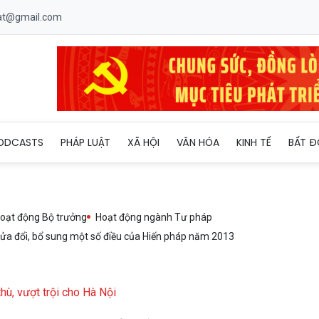
uat@gmail.com
 (sửa đổi): Đưa văn hóa thành nền tảng định hình mô hình phát tr
ODCASTS
PHÁP LUẬT
XÃ HỘI
VĂN HÓA
KINH TẾ
BẤT Đ
oạt động Bộ trưởng
Hoạt động ngành Tư pháp
ửa đổi, bổ sung một số điều của Hiến pháp năm 2013
hù, vượt trội cho Hà Nội