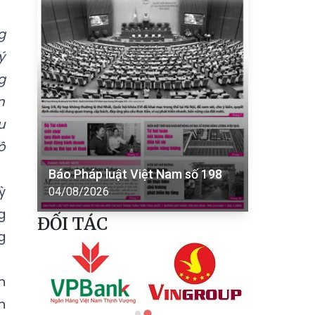
g
ý
g
n
u
ô
Báo Pháp luật Việt Nam số 198
ỳ
04/08/2026
g
ĐỐI TÁC
g
n
n