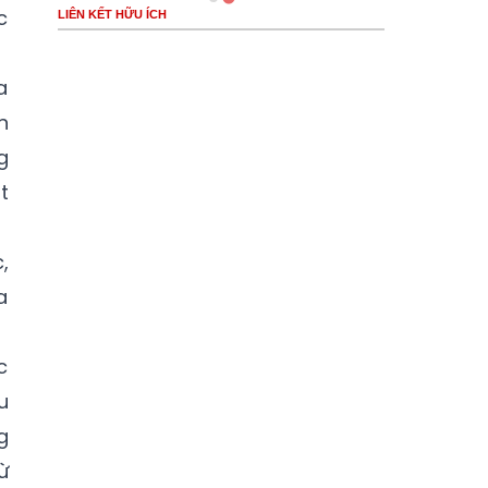
c
LIÊN KẾT HỮU ÍCH
a
n
g
t
,
a
c
u
g
ừ