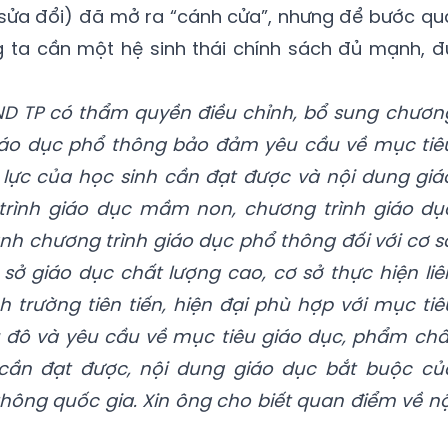
(sửa đổi) đã mở ra “cánh cửa”, nhưng để bước qu
g ta cần một hệ sinh thái chính sách đủ mạnh, đ
ND TP có thẩm quyền điều chỉnh, bổ sung chươn
iáo dục phổ thông bảo đảm yêu cầu về mục tiê
lực của học sinh cần đạt được và nội dung giá
rình giáo dục mầm non, chương trình giáo dụ
nh chương trình giáo dục phổ thông đối với cơ s
sở giáo dục chất lượng cao, cơ sở thực hiện liê
 trường tiên tiến, hiện đại phù hợp với mục tiê
ủ đô và yêu cầu về mục tiêu giáo dục, phẩm chấ
cần đạt được, nội dung giáo dục bắt buộc củ
hông quốc gia. Xin ông cho biết quan điểm về nộ