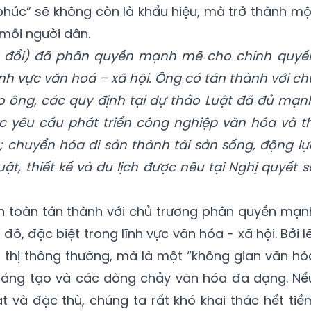
phúc” sẽ không còn là khẩu hiệu, mà trở thành mộ
mỗi người dân.
a đổi) đã phân quyền mạnh mẽ cho chính quyề
ĩnh vực văn hoá – xã hội. Ông có tán thành với ch
 ông, các quy định tại dự thảo Luật đã đủ mạn
c yêu cầu phát triển công nghiệp văn hóa và th
; chuyển hóa di sản thành tài sản sống, động lự
ật, thiết kế và du lịch được nêu tại Nghị quyết s
n toàn tán thành với chủ trương phân quyền mạn
, đặc biệt trong lĩnh vực văn hóa - xã hội. Bởi lẽ
 thị thông thường, mà là một “không gian văn hó
n, sáng tạo và các dòng chảy văn hóa đa dạng. Nế
t và đặc thù, chúng ta rất khó khai thác hết tiề