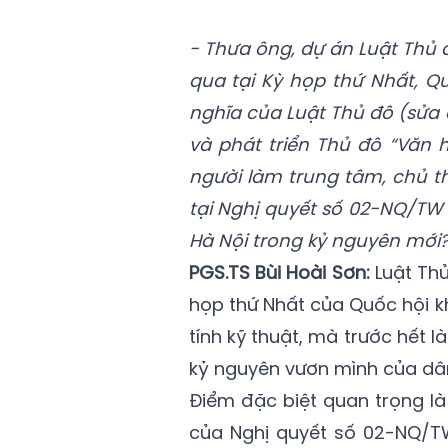
- Thưa ông, dự án Luật Thủ 
qua tại Kỳ họp thứ Nhất, Q
nghĩa của Luật Thủ đô (sửa 
và phát triển Thủ đô “Văn 
người làm trung tâm, chủ t
tại Nghị quyết số 02-NQ/TW 
Hà Nội trong kỷ nguyên mới
PGS.TS Bùi Hoài Sơn:
Luật Thủ
họp thứ Nhất của Quốc hội k
tính kỹ thuật, mà trước hết 
kỷ nguyên vươn mình của dân
Điểm đặc biệt quan trọng là
của Nghị quyết số 02-NQ/TW,