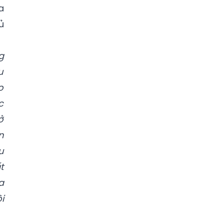
a
ủ
g
u
o
c
ở
n
u
t
a
i