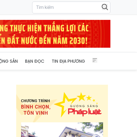
iển của Thủ đô
ỘNG SẢN
BẠN ĐỌC
TIN ĐỊA PHƯƠNG