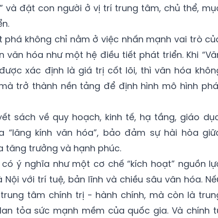
 và đặt con người ở vị trí trung tâm, chủ thể, mụ
ển.
t phá không chỉ nằm ở việc nhấn mạnh vai trò củ
 văn hóa như một hệ điều tiết phát triển. Khi “Vă
ược xác định là giá trị cốt lõi, thì văn hóa khôn
mà trở thành nền tảng để định hình mô hình phá
ết sách về quy hoạch, kinh tế, hạ tầng, giáo dục
a “lăng kính văn hóa”, bảo đảm sự hài hòa giữ
ữa tăng trưởng và hạnh phúc.
ế có ý nghĩa như một cơ chế “kích hoạt” nguồn lự
 Nội với trí tuệ, bản lĩnh và chiều sâu văn hóa. Nế
 trung tâm chính trị - hành chính, mà còn là trun
à lan tỏa sức mạnh mềm của quốc gia. Và chính t