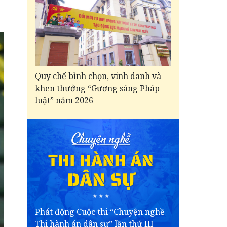
Quy chế bình chọn, vinh danh và
khen thưởng “Gương sáng Pháp
luật” năm 2026
Phát động Cuộc thi “Chuyện nghề
Thi hành án dân sự” lần thứ III