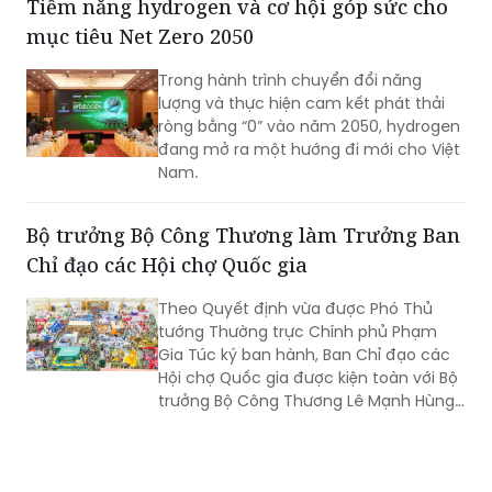
tảng vững chắc để doanh nghiệp yên
tâm đầu tư dài hạn. Cùng với nỗ lực
nâng cao năng lực tuân thủ từ phía
Tiềm năng hydrogen và cơ hội góp sức cho
doanh nghiệp, việc tiếp tục hoàn thiện
mục tiêu Net Zero 2050
thể chế, tăng tính dự báo và thống
nhất trong áp dụng pháp luật sẽ tạo
Trong hành trình chuyển đổi năng
điều kiện cho hoạt động sản xuất, kinh
lượng và thực hiện cam kết phát thải
doanh phát triển bền vững.
ròng bằng “0” vào năm 2050, hydrogen
đang mở ra một hướng đi mới cho Việt
Nam.
Bộ trưởng Bộ Công Thương làm Trưởng Ban
Chỉ đạo các Hội chợ Quốc gia
Theo Quyết định vừa được Phó Thủ
tướng Thường trực Chính phủ Phạm
Gia Túc ký ban hành, Ban Chỉ đạo các
Hội chợ Quốc gia được kiện toàn với Bộ
trưởng Bộ Công Thương Lê Mạnh Hùng