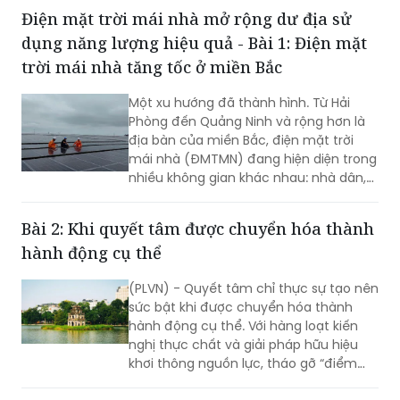
tục về thuế; trong đó quy định kết quả
kiểm tra hoạt động kinh doanh dịch vụ
làm thủ tục về thuế phải được công
khai trong 5 ngày làm việc.
Điện mặt trời mái nhà mở rộng dư địa sử
dụng năng lượng hiệu quả - Bài 1: Điện mặt
trời mái nhà tăng tốc ở miền Bắc
Một xu hướng đã thành hình. Từ Hải
Phòng đến Quảng Ninh và rộng hơn là
địa bàn của miền Bắc, điện mặt trời
mái nhà (ĐMTMN) đang hiện diện trong
nhiều không gian khác nhau: nhà dân,
cơ sở sản xuất, nhà máy, khu công
nghiệp và quan trọng hơn, các hệ
Bài 2: Khi quyết tâm được chuyển hóa thành
thống đã vận hành đang chứng minh
hành động cụ thể
được giá trị thực tế…
(PLVN) - Quyết tâm chỉ thực sự tạo nên
sức bật khi được chuyển hóa thành
hành động cụ thể. Với hàng loạt kiến