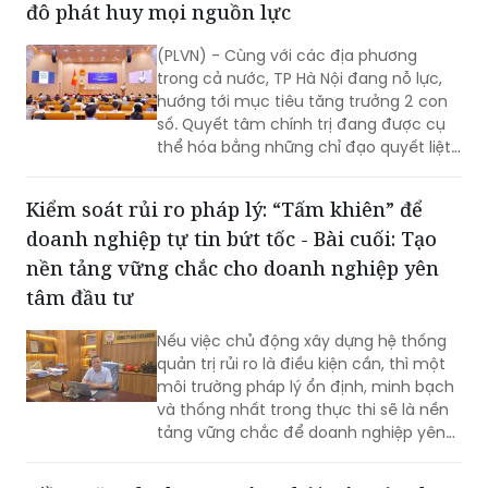
Bài 1: Quyết tâm chính trị - nền tảng để Thủ
đô phát huy mọi nguồn lực
(PLVN) - Cùng với các địa phương
trong cả nước, TP Hà Nội đang nỗ lực,
hướng tới mục tiêu tăng trưởng 2 con
số. Quyết tâm chính trị đang được cụ
thể hóa bằng những chỉ đạo quyết liệt,
hành động đồng bộ và tinh thần dám
nghĩ, dám làm. Đây chính là những
Kiểm soát rủi ro pháp lý: “Tấm khiên” để
động lực quan trọng để TP khơi dậy
doanh nghiệp tự tin bứt tốc - Bài cuối: Tạo
khát vọng tăng trưởng, cũng là nền
tảng để Thủ đô phát huy mọi nguồn
nền tảng vững chắc cho doanh nghiệp yên
lực, tạo đà bứt phá trong giai đoạn
tâm đầu tư
phát triển mới…
Nếu việc chủ động xây dựng hệ thống
quản trị rủi ro là điều kiện cần, thì một
môi trường pháp lý ổn định, minh bạch
và thống nhất trong thực thi sẽ là nền