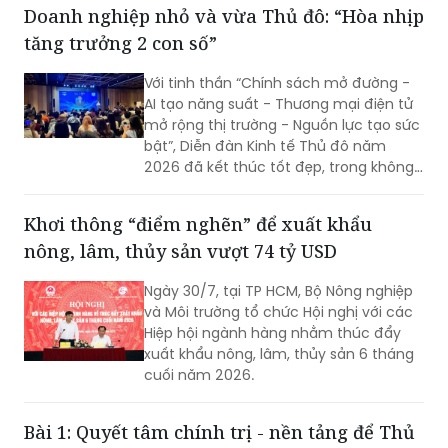
nghị thực chất và giải pháp hữu hiệu
khơi thông nguồn lực, tháo gỡ “điểm
nghẽn” về đầu tư, đất đai, hạ tầng và
môi trường kinh doanh (KD), hy vọng Hà
Doanh nghiệp nhỏ và vừa Thủ đô: “Hòa nhịp
Nội sẽ tạo nền tảng để mở rộng không
tăng trưởng 2 con số”
gian phát triển, hiện thực hóa mục tiêu
tăng trưởng cao và bền vững.
Với tinh thần “Chính sách mở đường -
AI tạo năng suất - Thương mại điện tử
mở rộng thị trường - Nguồn lực tạo sức
bật”, Diễn đàn Kinh tế Thủ đô năm
2026 đã kết thúc tốt đẹp, trong không
khí đổi mới, quyết tâm và khát vọng
phát triển mạnh mẽ của Thủ đô.
Khơi thông “điểm nghẽn” để xuất khẩu
nông, lâm, thủy sản vượt 74 tỷ USD
Ngày 30/7, tại TP HCM, Bộ Nông nghiệp
và Môi trường tổ chức Hội nghị với các
Hiệp hội ngành hàng nhằm thúc đẩy
xuất khẩu nông, lâm, thủy sản 6 tháng
cuối năm 2026.