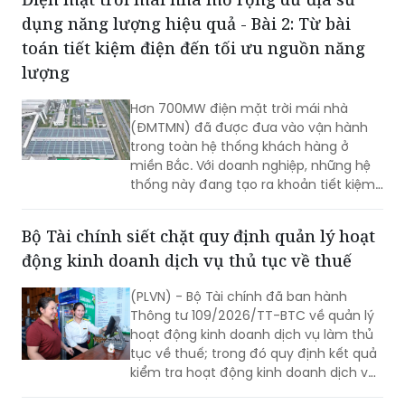
ĐỌC THÊM
Điện mặt trời mái nhà mở rộng dư địa sử
dụng năng lượng hiệu quả - Bài 2: Từ bài
toán tiết kiệm điện đến tối ưu nguồn năng
lượng
Hơn 700MW điện mặt trời mái nhà
(ĐMTMN) đã được đưa vào vận hành
trong toàn hệ thống khách hàng ở
miền Bắc. Với doanh nghiệp, những hệ
thống này đang tạo ra khoản tiết kiệm
hàng tỷ đồng mỗi tháng. Kết quả này
cho thấy Việt Nam có thể tích hợp
Bộ Tài chính siết chặt quy định quản lý hoạt
nhiều mục tiêu trong cái nhìn mới về sử
động kinh doanh dịch vụ thủ tục về thuế
dụng năng lượng hiệu quả.
(PLVN) - Bộ Tài chính đã ban hành
Thông tư 109/2026/TT-BTC về quản lý
hoạt động kinh doanh dịch vụ làm thủ