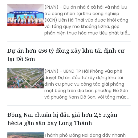
(PLVN) - Dự án nhà ở xã hội và nhà lưu
trú công nhân tại Khu công nghiệp
(KCN) Liên Hà Thái vừa được khởi công
với tổng quy mô khoảng 52ha, góp
phần hiện thực hóa mục tiêu phát triển
hàng chục nghìn căn nhà ở xã hội của
tỉnh Hưng Yên trong giai đoạn tới.
Dự án hơn 456 tỷ đồng xây khu tái định cư
tại Đồ Sơn
(PLVN) - UBND TP Hải Phòng vừa phê
duyệt Dự án đầu tư xây dựng khu tái
định cư phục vụ công tác giải phóng
mặt bằng trên địa bàn phường Đồ Sơn
và phường Nam Đồ Sơn, với tổng mức
đầu tư hơn 456 tỷ đồng.
Đồng Nai chuẩn bị đấu giá hơn 2,5 ngàn
hécta gần sân bay Long Thành
Thành phố Đồng Nai đang đẩy nhanh