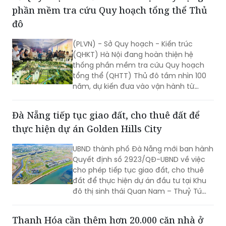
phần mềm tra cứu Quy hoạch tổng thể Thủ
đô
(PLVN) - Sở Quy hoạch - Kiến trúc
(QHKT) Hà Nội đang hoàn thiện hệ
thống phần mềm tra cứu Quy hoạch
tổng thể (QHTT) Thủ đô tầm nhìn 100
năm, dự kiến đưa vào vận hành từ
tháng 11/2026. Hệ thống được kỳ vọng
giúp người dân tiếp cận thuận lợi, minh
Đà Nẵng tiếp tục giao đất, cho thuê đất để
bạch và chính xác hơn các thông tin
thực hiện dự án Golden Hills City
quy hoạch, đồng thời hạn chế tình
trạng tiếp nhận thông tin chưa được
UBND thành phố Đà Nẵng mới ban hành
kiểm chứng từ các nguồn không chính
Quyết định số 2923/QĐ-UBND về việc
thức.
cho phép tiếp tục giao đất, cho thuê
đất để thực hiện dự án đầu tư tại Khu
đô thị sinh thái Quan Nam – Thuỷ Tú
(Golden Hills City).
Thanh Hóa cần thêm hơn 20.000 căn nhà ở