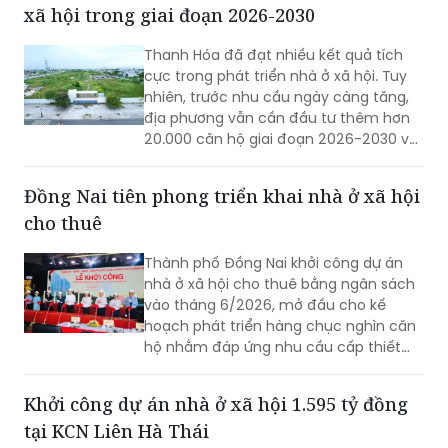
xã hội trong giai đoạn 2026-2030
Thanh Hóa đã đạt nhiều kết quả tích
cực trong phát triển nhà ở xã hội. Tuy
nhiên, trước nhu cầu ngày càng tăng,
địa phương vẫn cần đầu tư thêm hơn
20.000 căn hộ giai đoạn 2026-2030 và
tập trung tháo gỡ các điểm nghẽn để
đẩy nhanh tiến độ dự án.
Đồng Nai tiên phong triển khai nhà ở xã hội
cho thuê
Thành phố Đồng Nai khởi công dự án
nhà ở xã hội cho thuê bằng ngân sách
vào tháng 6/2026, mở đầu cho kế
hoạch phát triển hàng chục nghìn căn
hộ nhằm đáp ứng nhu cầu cấp thiết
của công nhân và người thu nhập thấp.
Khởi công dự án nhà ở xã hội 1.595 tỷ đồng
tại KCN Liên Hà Thái