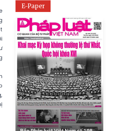
E-Paper
e
g
t
i
ư
g
n
p
,
ị
Báo Pháp luật Việt Nam số 198