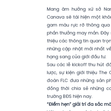
Mang âm hưởng xứ sở Nam 
Canava sẽ tái hiện một khô
gam màu rực rỡ thông qua 
phần thưởng may mắn. Đây sẽ
thiệu các thông tin quan trọn
những cập nhật mới nhất về
hạng sang của giới đầu tư.
Sau các lễ kickoff thu hút 
lược, sự kiện giới thiệu Th
đoàn FLC đưa những sản ph
đồng thời chia sẻ những cơ
trường BĐS hiện nay.
“Điểm hẹn” giải trí đa sắc m