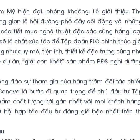
Mỹ hiện đại, phóng khoáng, Lễ giới thiệu Th
ng gian lễ hội đường phố đầy sôi động với nhữn
các tiết mục nghệ thuật đặc sắc cùng hàng loạ
 là chất xúc tác để Tập đoàn FLC chính thức giớ
g như quy mô, tiện ích, thiết kế đặc trưng cũng nh
 dự án, “giải cơn khát” sản phẩm BĐS nghỉ dưỡn
đông đảo sự tham gia của hàng trăm đối tác chiế
e Canava là bước đi quan trọng để chủ đầu tư Tậ
ẩm chất lượng tới gần nhất với mọi khách hàng
 hội hợp tác đầu tư đáng giá bậc nhất trên th
àu