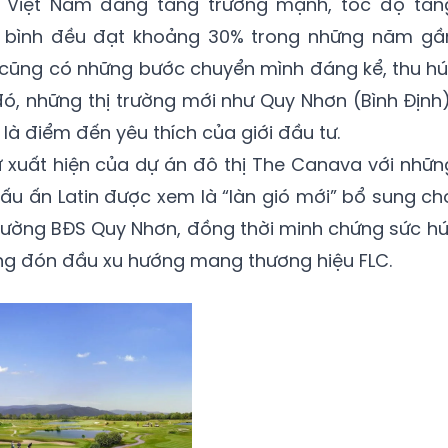
h Việt Nam đang tăng trưởng mạnh, tốc độ tăn
g bình đều đạt khoảng 30% trong những năm gầ
n cũng có những bước chuyển mình đáng kể, thu hú
, những thị trường mới như Quy Nhơn (Bình Định)
à điểm đến yêu thích của giới đầu tư.
ự xuất hiện của dự án đô thị The Canava với nhữn
dấu ấn Latin được xem là “làn gió mới” bổ sung ch
rường BĐS Quy Nhơn, đồng thời minh chứng sức hú
g đón đầu xu hướng mang thương hiệu FLC.