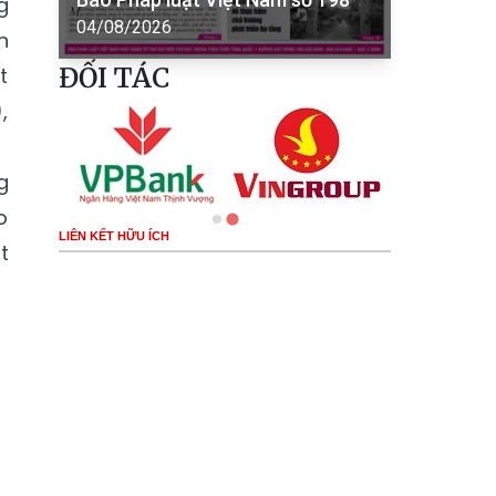
g
04/08/2026
n
ĐỐI TÁC
t
,
g
o
LIÊN KẾT HỮU ÍCH
t