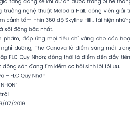
ia tăng đáng kể khi dự án được trang bị hệ thốn
trường nghệ thuật Melodia Hall, công viên giải tr
ắm cảnh tầm nhìn 360 độ Skyline Hill… tái hiện nhữn
và sôi động bậc nhất.
ản phẩm, đáp ứng mọi tiêu chí vàng cho các hoạ
 nghỉ dưỡng, The Canava là điểm sáng mới tron
ấp FLC Quy Nhơn; đồng thời là điểm đến đầy tiề
động sản đang tìm kiếm cơ hội sinh lời tối ưu.
va – FLC Quy Nhơn
Y NHƠN”
trội
28/07/2019