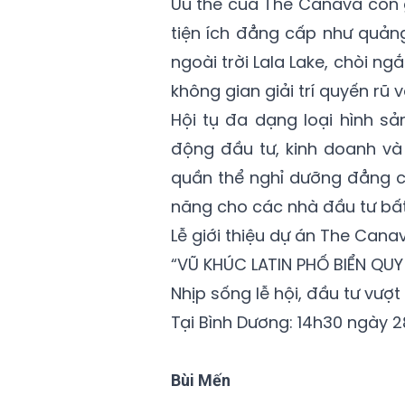
Ưu thế của The Canava còn g
tiện ích đẳng cấp như quảng 
ngoài trời Lala Lake, chòi ng
không gian giải trí quyến rũ 
Hội tụ đa dạng loại hình s
động đầu tư, kinh doanh và
quần thể nghỉ dưỡng đẳng c
năng cho các nhà đầu tư bất 
Lễ giới thiệu dự án The Cana
“VŨ KHÚC LATIN PHỐ BIỂN QU
Nhịp sống lễ hội, đầu tư vượt 
Tại Bình Dương: 14h30 ngày 
Bùi Mến