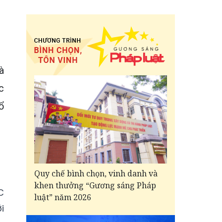
à
c
ổ
Quy chế bình chọn, vinh danh và
khen thưởng “Gương sáng Pháp
C
luật” năm 2026
i