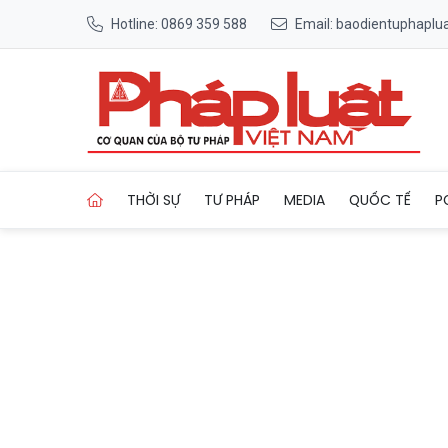
Hotline: 0869 359 588
Email: baodientuphapl
Trang chủ Dự án có vị trí “
THỜI SỰ
TƯ PHÁP
MEDIA
QUỐC TẾ
P