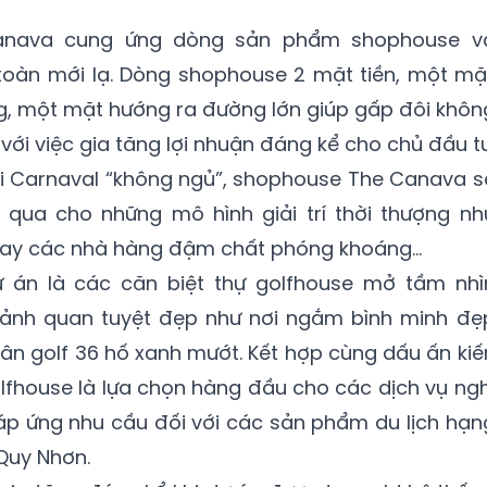
 Canava cung ứng dòng sản phẩm shophouse v
 toàn mới lạ. Dòng shophouse 2 mặt tiền, một mặ
g, một mặt hướng ra đường lớn giúp gấp đôi khôn
với việc gia tăng lợi nhuận đáng kể cho chủ đầu tư
ội Carnaval “không ngủ”, shophouse The Canava s
 qua cho những mô hình giải trí thời thượng nh
 hay các nhà hàng đậm chất phóng khoáng…
 án là các căn biệt thự golfhouse mở tầm nhì
cảnh quan tuyệt đẹp như nơi ngắm bình minh đẹ
sân golf 36 hố xanh mướt. Kết hợp cùng dấu ấn kiế
golfhouse là lựa chọn hàng đầu cho các dịch vụ ngh
áp ứng nhu cầu đối với các sản phẩm du lịch hạn
Quy Nhơn.