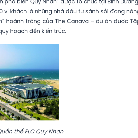
tin phố biển Quy Nhơn” được tổ chức tại Bình Dương
00 vị khách là những nhà đầu tư sành sỏi đang nón
n” hoành tráng của The Canava – dự án được Tậ
quy hoạch đến kiến trúc.
Quần thể FLC Quy Nhơn