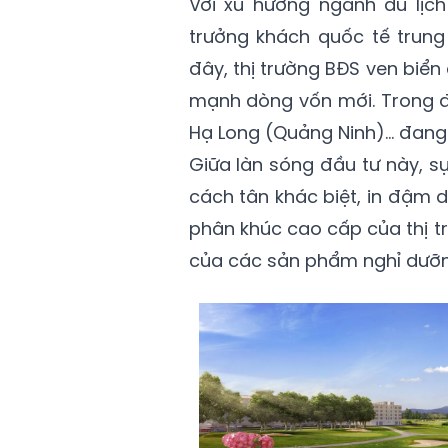
Với xu hướng ngành du lịc
trưởng khách quốc tế trun
đây, thị trường BĐS ven biể
mạnh dòng vốn mới. Trong đó
Hạ Long (Quảng Ninh)… đang l
Giữa làn sóng đầu tư này, s
cách tân khác biệt, in đậm 
phân khúc cao cấp của thị t
của các sản phẩm nghỉ dưỡn