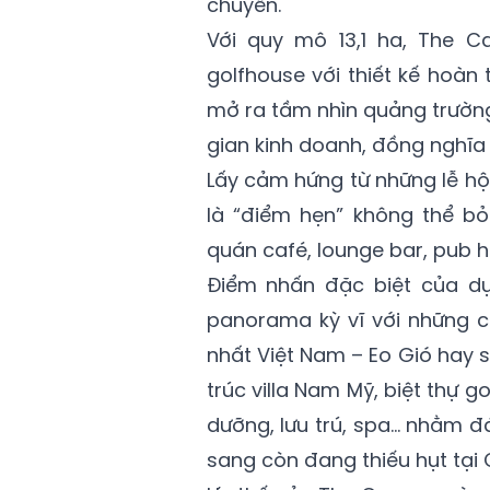
chuyển.
Với quy mô 13,1 ha, The
golfhouse với thiết kế hoàn
mở ra tầm nhìn quảng trườn
gian kinh doanh, đồng nghĩa 
Lấy cảm hứng từ những lễ h
là “điểm hẹn” không thể bỏ
quán café, lounge bar, pub
Điểm nhấn đặc biệt của dự
panorama kỳ vĩ với những 
nhất Việt Nam – Eo Gió hay 
trúc villa Nam Mỹ, biệt thự 
dưỡng, lưu trú, spa… nhằm đ
sang còn đang thiếu hụt tại 