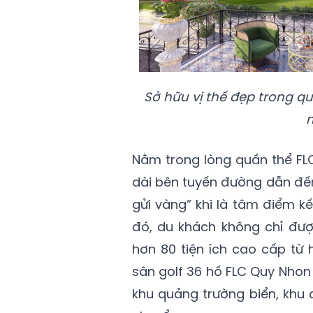
Sở hữu vị thế đẹp trong q
m
Nằm trong lòng quần thể FLC
dài bên tuyến đường dẫn đến
gửi vàng” khi là tâm điểm kết
đó, du khách không chỉ đư
hơn 80 tiện ích cao cấp từ 
sân golf 36 hố FLC Quy Nhon
khu quảng trường biển, khu 