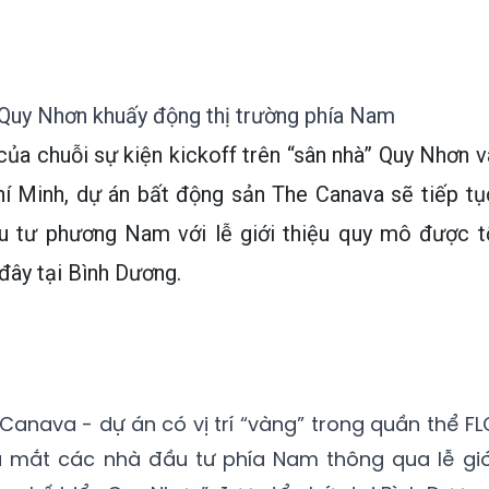
C Quy Nhơn khuấy động thị trường phía Nam
ủa chuỗi sự kiện kickoff trên “sân nhà” Quy Nhơn v
hí Minh, dự án bất động sản The Canava sẽ tiếp tụ
ầu tư phương Nam với lễ giới thiệu quy mô được t
đây tại Bình Dương.
Canava - dự án có vị trí “vàng” trong quần thể FL
a mắt các nhà đầu tư phía Nam thông qua lễ giớ