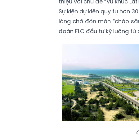
thiệu với chủ đề “Vũ khúc La
Sự kiện dự kiến quy tụ hơn 3
lòng chờ đón màn “chào sâ
đoàn FLC đầu tư kỹ lưỡng từ 