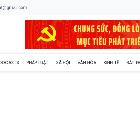
uat@gmail.com
vàng” tại FLC Quy Nhơn khuấy động thị trường phía Nam
ODCASTS
PHÁP LUẬT
XÃ HỘI
VĂN HÓA
KINH TẾ
BẤT Đ