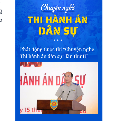
.
g
p
Phát động Cuộc thi “Chuyện nghề
Thi hành án dân sự” lần thứ III