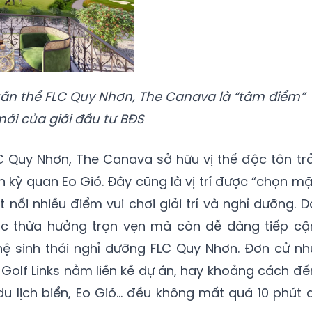
uần thể FLC Quy Nhơn, The Canava là “tâm điểm”
ới của giới đầu tư BĐS
 Quy Nhơn, The Canava sở hữu vị thế độc tôn trả
 kỳ quan Eo Gió. Đây cũng là vị trí được “chọn mặ
 nối nhiều điểm vui chơi giải trí và nghỉ dưỡng. D
ợc thừa hưởng trọn vẹn mà còn dễ dàng tiếp cậ
hệ sinh thái nghỉ dưỡng FLC Quy Nhơn. Đơn cử nh
 Golf Links nằm liền kề dự án, hay khoảng cách đế
du lịch biển, Eo Gió… đều không mất quá 10 phút d