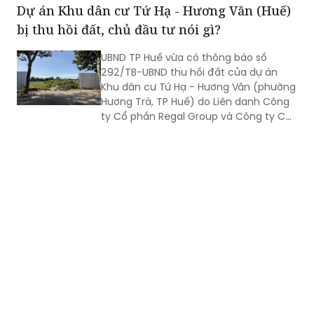
Dự án Khu dân cư Tứ Hạ - Hương Văn (Huế)
đội ngũ cán bộ đủ phẩm chất, năng
bị thu hồi đất, chủ đầu tư nói gì?
lực, trách nhiệm, đưa các chủ trương
của Đảng đi vào cuộc sống. Từ đó tạo
UBND TP Huế vừa có thông báo số
chuyển biến rõ nét trong phát triển kinh
292/TB-UBND thu hồi đất của dự án
tế - xã hội và nâng cao đời sống Nhân
Khu dân cư Tứ Hạ - Hương Văn (phường
dân.
Hương Trà, TP Huế) do Liên danh Công
ty Cổ phần Regal Group và Công ty Cổ
phần Tập đoàn Đất Xanh làm chủ đầu
tư.