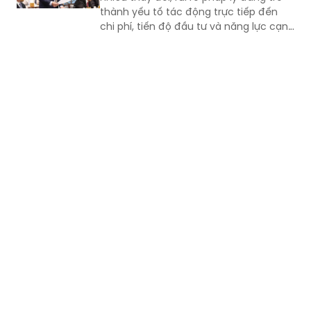
thành yếu tố tác động trực tiếp đến
chi phí, tiến độ đầu tư và năng lực cạnh
tranh của doanh nghiệp. Chủ động
quản trị rủi ro, đồng thời tiếp tục hoàn
thiện thể chế theo hướng minh bạch,
ổn định và thống nhất trong thực thi
chính là nền tảng để doanh nghiệp yên
tâm đầu tư, phát triển bền vững.