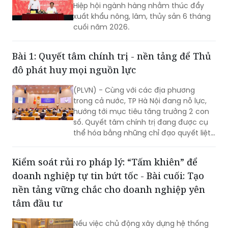
Hiệp hội ngành hàng nhằm thúc đẩy
xuất khẩu nông, lâm, thủy sản 6 tháng
cuối năm 2026.
Bài 1: Quyết tâm chính trị - nền tảng để Thủ
đô phát huy mọi nguồn lực
(PLVN) - Cùng với các địa phương
trong cả nước, TP Hà Nội đang nỗ lực,
hướng tới mục tiêu tăng trưởng 2 con
số. Quyết tâm chính trị đang được cụ
thể hóa bằng những chỉ đạo quyết liệt,
hành động đồng bộ và tinh thần dám
nghĩ, dám làm. Đây chính là những
Kiểm soát rủi ro pháp lý: “Tấm khiên” để
động lực quan trọng để TP khơi dậy
doanh nghiệp tự tin bứt tốc - Bài cuối: Tạo
khát vọng tăng trưởng, cũng là nền
tảng để Thủ đô phát huy mọi nguồn
nền tảng vững chắc cho doanh nghiệp yên
lực, tạo đà bứt phá trong giai đoạn
tâm đầu tư
phát triển mới…
Nếu việc chủ động xây dựng hệ thống