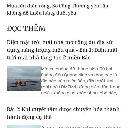
Mưa lớn diện rộng, Bộ Công Thương yêu cầu
không để thiếu hàng thiết yếu
ĐỌC THÊM
Điện mặt trời mái nhà mở rộng dư địa sử
dụng năng lượng hiệu quả - Bài 1: Điện mặt
trời mái nhà tăng tốc ở miền Bắc
Một xu hướng đã thành hình. Từ Hải
Phòng đến Quảng Ninh và rộng hơn là
địa bàn của miền Bắc, điện mặt trời
mái nhà (ĐMTMN) đang hiện diện trong
nhiều không gian khác nhau: nhà dân,
cơ sở sản xuất, nhà máy, khu công
nghiệp và quan trọng hơn, các hệ
Bài 2: Khi quyết tâm được chuyển hóa thành
thống đã vận hành đang chứng minh
hành động cụ thể
được giá trị thực tế…