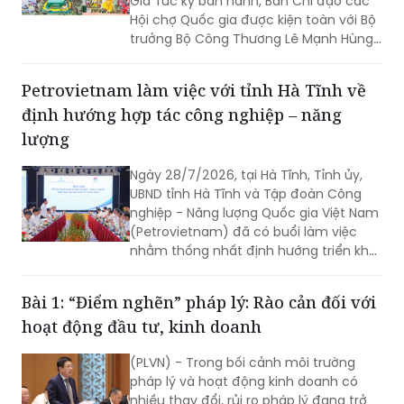
Gia Túc ký ban hành, Ban Chỉ đạo các
Hội chợ Quốc gia được kiện toàn với Bộ
trưởng Bộ Công Thương Lê Mạnh Hùng
giữ cương vị Trưởng Ban.
Petrovietnam làm việc với tỉnh Hà Tĩnh về
định hướng hợp tác công nghiệp – năng
lượng
Ngày 28/7/2026, tại Hà Tĩnh, Tỉnh ủy,
UBND tỉnh Hà Tĩnh và Tập đoàn Công
nghiệp - Năng lượng Quốc gia Việt Nam
(Petrovietnam) đã có buổi làm việc
nhằm thống nhất định hướng triển khai
các dự án trọng điểm.
Bài 1: “Điểm nghẽn” pháp lý: Rào cản đối với
hoạt động đầu tư, kinh doanh
(PLVN) - Trong bối cảnh môi trường
pháp lý và hoạt động kinh doanh có
nhiều thay đổi, rủi ro pháp lý đang trở