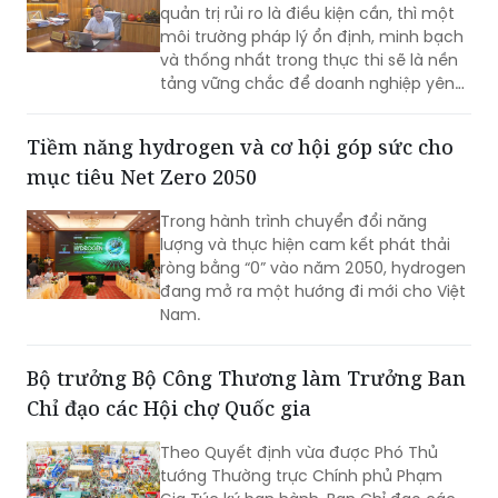
quản trị rủi ro là điều kiện cần, thì một
môi trường pháp lý ổn định, minh bạch
và thống nhất trong thực thi sẽ là nền
tảng vững chắc để doanh nghiệp yên
tâm đầu tư dài hạn. Cùng với nỗ lực
nâng cao năng lực tuân thủ từ phía
Tiềm năng hydrogen và cơ hội góp sức cho
doanh nghiệp, việc tiếp tục hoàn thiện
mục tiêu Net Zero 2050
thể chế, tăng tính dự báo và thống
nhất trong áp dụng pháp luật sẽ tạo
Trong hành trình chuyển đổi năng
điều kiện cho hoạt động sản xuất, kinh
lượng và thực hiện cam kết phát thải
doanh phát triển bền vững.
ròng bằng “0” vào năm 2050, hydrogen
đang mở ra một hướng đi mới cho Việt
Nam.
Bộ trưởng Bộ Công Thương làm Trưởng Ban
Chỉ đạo các Hội chợ Quốc gia
Theo Quyết định vừa được Phó Thủ
tướng Thường trực Chính phủ Phạm