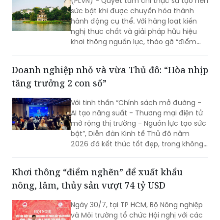
(PLVN) - Quyết tâm chỉ thực sự tạo nên
sức bật khi được chuyển hóa thành
hành động cụ thể. Với hàng loạt kiến
nghị thực chất và giải pháp hữu hiệu
khơi thông nguồn lực, tháo gỡ “điểm
nghẽn” về đầu tư, đất đai, hạ tầng và
môi trường kinh doanh (KD), hy vọng Hà
Doanh nghiệp nhỏ và vừa Thủ đô: “Hòa nhịp
Nội sẽ tạo nền tảng để mở rộng không
tăng trưởng 2 con số”
gian phát triển, hiện thực hóa mục tiêu
tăng trưởng cao và bền vững.
Với tinh thần “Chính sách mở đường -
AI tạo năng suất - Thương mại điện tử
mở rộng thị trường - Nguồn lực tạo sức
bật”, Diễn đàn Kinh tế Thủ đô năm
2026 đã kết thúc tốt đẹp, trong không
khí đổi mới, quyết tâm và khát vọng
phát triển mạnh mẽ của Thủ đô.
Khơi thông “điểm nghẽn” để xuất khẩu
nông, lâm, thủy sản vượt 74 tỷ USD
Ngày 30/7, tại TP HCM, Bộ Nông nghiệp
và Môi trường tổ chức Hội nghị với các