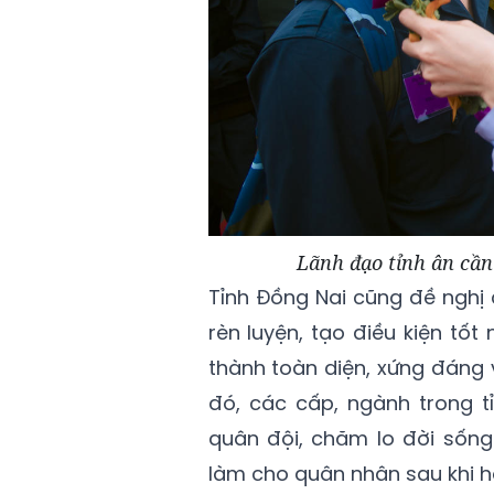
Lãnh đạo tỉnh ân cần 
Tỉnh Đồng Nai cũng đề nghị 
rèn luyện, tạo điều kiện tố
thành toàn diện, xứng đáng 
đó, các cấp, ngành trong t
quân đội, chăm lo đời sống
làm cho quân nhân sau khi h