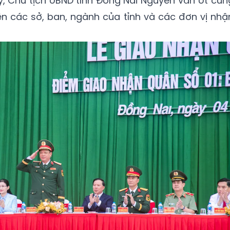
ủy, Chủ tịch UBND tỉnh Đồng Nai Nguyễn Văn Út cùn
ện các sở, ban, ngành của tỉnh và các đơn vị nhậ