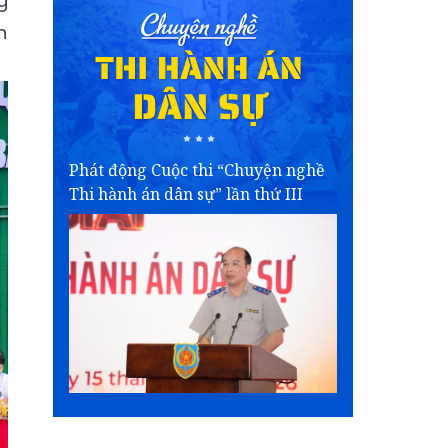
g
n
Phát động Cuộc thi “Chuyện nghề
Thi hành án dân sự” lần thứ III