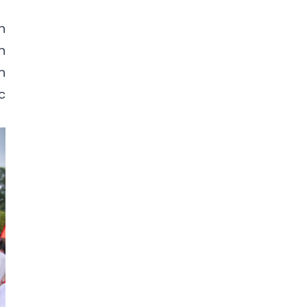
n
h
n
c