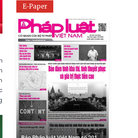
E-Paper
n
m
n
c
g
Báo Pháp luật Việt Nam số 201