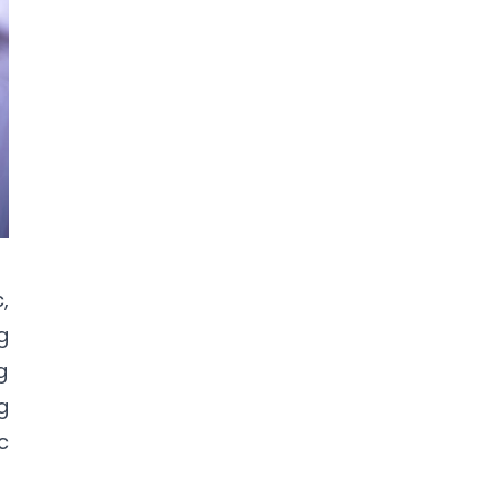
,
g
g
g
c