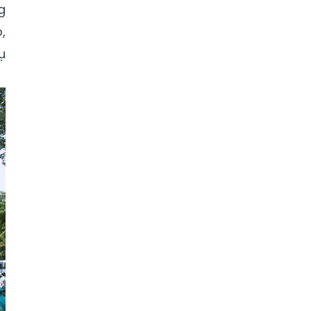
g
,
ụ