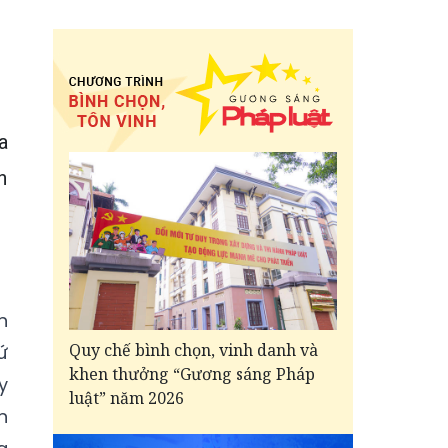
a
n
n
Quy chế bình chọn, vinh danh và
ứ
khen thưởng “Gương sáng Pháp
y
luật” năm 2026
n