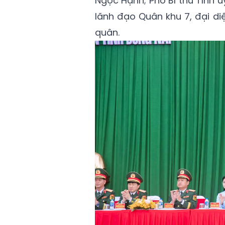
Ngọc Hạnh; Phó Bí thư Tỉnh 
lãnh đạo Quân khu 7, đại di
quân.