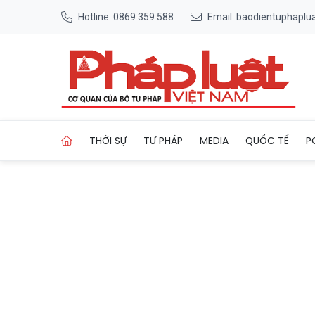
Hotline: 0869 359 588
Email: baodientuphapl
Trang chủ Đồng Nai tổ chức
THỜI SỰ
TƯ PHÁP
MEDIA
QUỐC TẾ
P