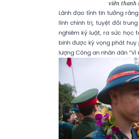
viên thanh 
Lãnh đạo tỉnh tin tưởng rằn
lĩnh chính trị, tuyệt đối tr
nghiêm kỷ luật, ra sức học 
binh được kỳ vọng phát huy 
lượng Công an nhân dân “Vì n