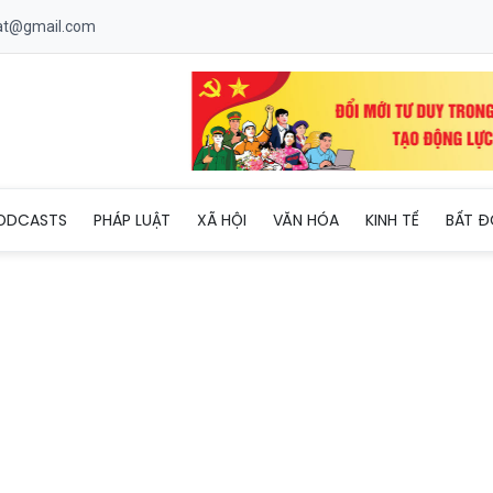
uat@gmail.com
 lễ giao, nhận quân năm 2026
ODCASTS
PHÁP LUẬT
XÃ HỘI
VĂN HÓA
KINH TẾ
BẤT Đ