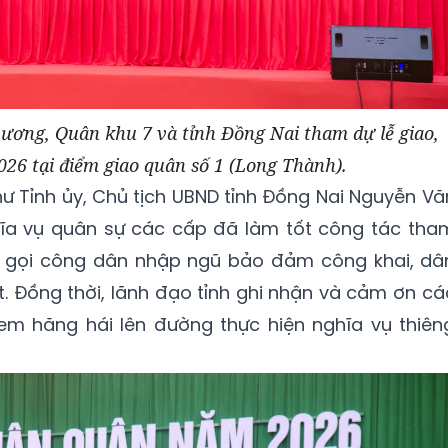
 ương, Quân khu 7 và tỉnh Đồng Nai tham dự lễ giao,
26 tại điểm giao quân số 1 (Long Thành).
 thư Tỉnh ủy, Chủ tịch UBND tỉnh Đồng Nai Nguyễn Vă
ĩa vụ quân sự các cấp đã làm tốt công tác tha
à gọi công dân nhập ngũ bảo đảm công khai, dâ
t. Đồng thời, lãnh đạo tỉnh ghi nhận và cảm ơn cá
em hăng hái lên đường thực hiện nghĩa vụ thiên