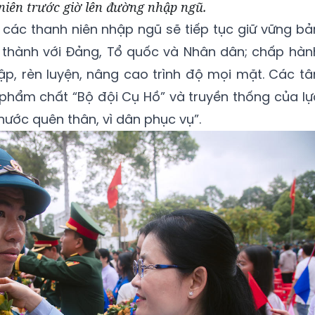
niên trước giờ lên đường nhập ngũ.
g các thanh niên nhập ngũ sẽ tiếp tục giữ vững bả
ung thành với Đảng, Tổ quốc và Nhân dân; chấp hàn
tập, rèn luyện, nâng cao trình độ mọi mặt. Các tâ
phẩm chất “Bộ đội Cụ Hồ” và truyền thống của lự
ước quên thân, vì dân phục vụ”.