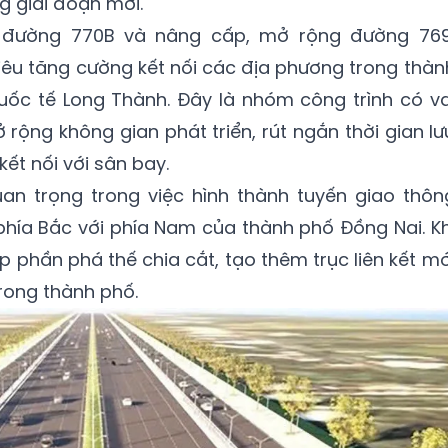
g giai đoạn mới.
 đường 770B và nâng cấp, mở rộng đường 769
êu tăng cường kết nối các địa phương trong thàn
ốc tế Long Thành. Đây là nhóm công trình có va
 rộng không gian phát triển, rút ngắn thời gian lư
ết nối với sân bay.
n trọng trong việc hình thành tuyến giao thôn
phía Bắc với phía Nam của thành phố Đồng Nai. Kh
p phần phá thế chia cắt, tạo thêm trục liên kết mớ
trong thành phố.