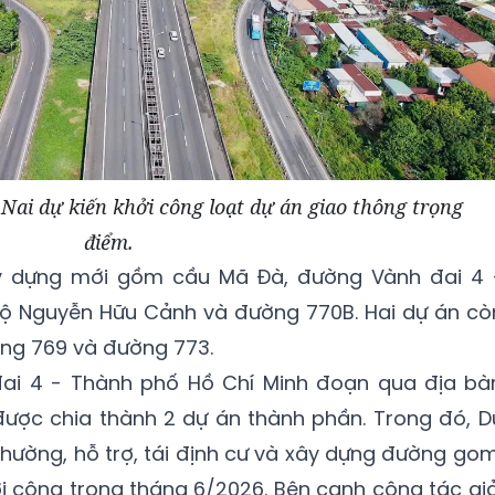
Nai dự kiến khởi công loạt dự án giao thông trọng
điểm.
y dựng mới gồm cầu Mã Đà, đường Vành đai 4 
 lộ Nguyễn Hữu Cảnh và đường 770B. Hai dự án cò
ờng 769 và đường 773.
đai 4 - Thành phố Hồ Chí Minh đoạn qua địa bà
được chia thành 2 dự án thành phần. Trong đó, D
thường, hỗ trợ, tái định cư và xây dựng đường gom
i công trong tháng 6/2026. Bên cạnh công tác giả