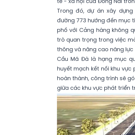
tế - xã hội của Đồng Nai tron
Trong đó, dự án xây dựng
đường 773 hướng đến mục ti
phố với Cảng hàng không qu
trò quan trọng trong việc mở
thông và nâng cao năng lực k
Cầu Mã Đà là hạng mục qua
huyết mạch kết nối khu vực 
hoàn thành, công trình sẽ gó
giữa các khu vực phát triển 