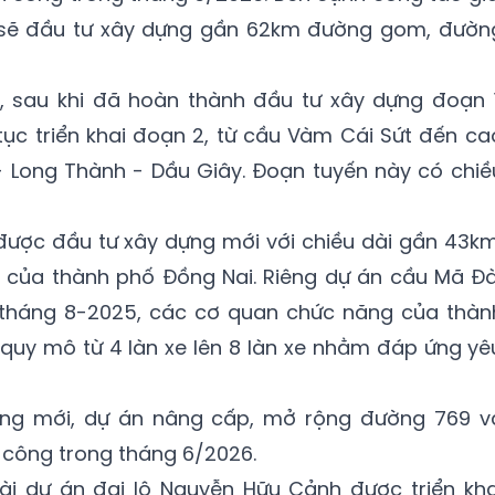
sẽ đầu tư xây dựng gần 62km đường gom, đườn
, sau khi đã hoàn thành đầu tư xây dựng đoạn 1
tục triển khai đoạn 2, từ cầu Vàm Cái Sứt đến ca
- Long Thành - Dầu Giây. Đoạn tuyến này có chiề
được đầu tư xây dựng mới với chiều dài gần 43km
g của thành phố Đồng Nai. Riêng dự án cầu Mã Đà
 tháng 8-2025, các cơ quan chức năng của thàn
 quy mô từ 4 làn xe lên 8 làn xe nhằm đáp ứng yê
ng mới, dự án nâng cấp, mở rộng đường 769 v
 công trong tháng 6/2026.
oài dự án đại lộ Nguyễn Hữu Cảnh được triển kha