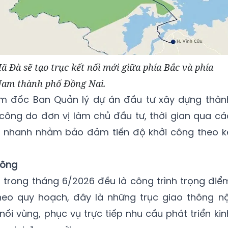
 Đà sẽ tạo trục kết nối mới giữa phía Bắc và phía
am thành phố Đồng Nai.
ám đốc Ban Quản lý dự án đầu tư xây dựng thàn
 công do đơn vị làm chủ đầu tư, thời gian qua cá
y nhanh nhằm bảo đảm tiến độ khởi công theo k
hông
 trong tháng 6/2026 đều là công trình trọng điể
eo quy hoạch, đây là những trục giao thông nộ
nối vùng, phục vụ trực tiếp nhu cầu phát triển kin