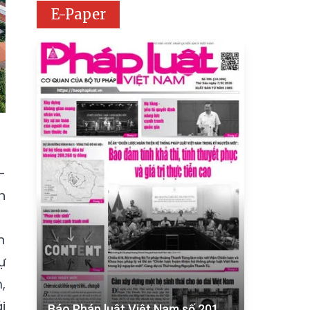
E-Paper
-
n
n
ự
,
i
Báo Pháp luật Việt Nam số 201