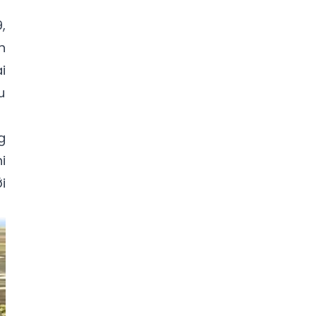
,
h
i
u
g
i
i