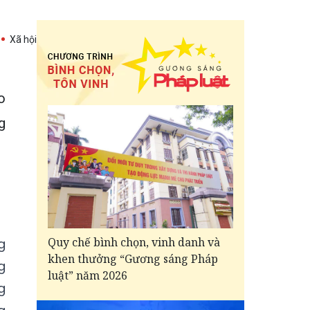
Xã hội
o
g
Quy chế bình chọn, vinh danh và
g
khen thưởng “Gương sáng Pháp
g
luật” năm 2026
g