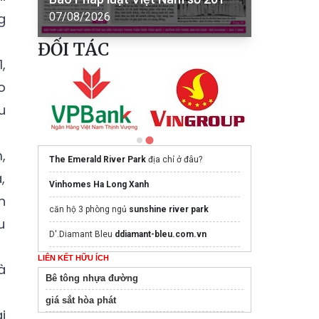
g
07/08/2026
ĐỐI TÁC
,
o
u
,
The Emerald River Park
địa chỉ ở đâu?
,
Vinhomes Ha Long Xanh
h
căn hộ 3 phòng ngủ
sunshine river park
u
D'.Diamant Bleu
ddiamant-bleu.com.vn
LIÊN KẾT HỮU ÍCH
Thông tin
Maison Privée CapitaLand
Ciputra
à
Bê tông nhựa đường
Dự án Imperia Royal Island Vũ Yên
giá sắt hòa phát
Bất động sản
i