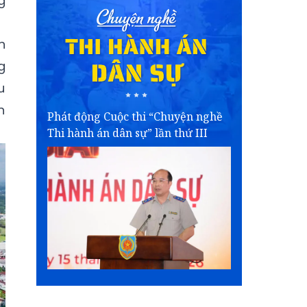
g
n
g
u
n
Phát động Cuộc thi “Chuyện nghề
Thi hành án dân sự” lần thứ III