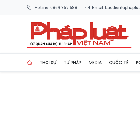
Hotline: 0869 359 588
Email: baodientuphapl
Trang chủ Đồng Nai sắp khởi
THỜI SỰ
TƯ PHÁP
MEDIA
QUỐC TẾ
P