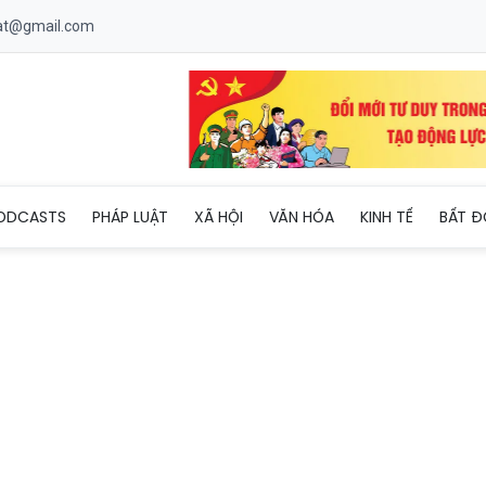
uat@gmail.com
 công loạt dự án giao thông trọng điểm
ODCASTS
PHÁP LUẬT
XÃ HỘI
VĂN HÓA
KINH TẾ
BẤT Đ