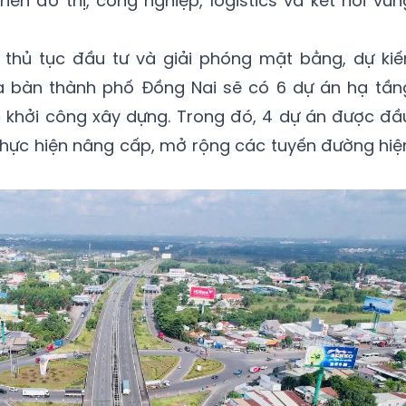
iển đô thị, công nghiệp, logistics và kết nối vùn
c thủ tục đầu tư và giải phóng mặt bằng, dự kiế
ịa bàn thành phố Đồng Nai sẽ có 6 dự án hạ tần
 khởi công xây dựng. Trong đó, 4 dự án được đầ
thực hiện nâng cấp, mở rộng các tuyến đường hiệ