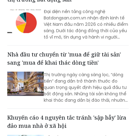
an cư.
Đại diện nền tảng công nghệ
Batdongsan.com.vn nhận định kinh tế
Việt Nam đầu năm 2026 có nhiều điểm
sáng. Dưới tác động đồng thời của yếu
tố vĩ mô, tín dụng và hành vi người
mua, xu hướng phân hóa của thị trường
bất động sản ngày càng rõ nét.
Nhà đầu tư chuyển từ 'mua để giữ tài sản'
sang 'mua để khai thác dòng tiền'
Thị trường ngày càng sàng lọc, “dòng
tiền” đang dần trở thành thước đo
quan trọng quyết định hiệu quả đầu tư
bất động sản. Những tài sản không thể
khai thác đang dần bị đào thải, nhường
chỗ cho các sản phẩm vừa sở hữu giá
trị tích lũy, vừa tạo ra nguồn thu thực.
Khuyến cáo 4 nguyên tắc tránh 'sập bẫy' lừa
Trong xu hướng đó, tổ hợp căn hộ
đảo mua nhà ở xã hội
Newtown Diamond càng trở nên thu
hút sự quan tâm của các nhà đầu tư.