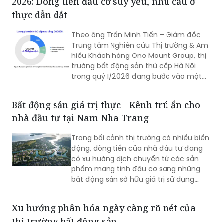
2026: Dòng tiền đầu cơ suy yếu, nhu cầu ở
thực dẫn dắt
Theo ông Trần Minh Tiến – Giám đốc
Trung tâm Nghiên cứu Thị trường & Am
hiểu Khách hàng One Mount Group, thị
trường bất động sản thứ cấp Hà Nội
trong quý I/2026 đang bước vào một
nhịp điều chỉnh cần thiết, thị trường
đang dần được dẫn dắt bởi nhu cầu ở
Bất động sản giá trị thực - Kênh trú ẩn cho
thực và xu hướng lựa chọn sản phẩm
nhà đầu tư tại Nam Nha Trang
mang giá trị sử dụng bền vững.
Trong bối cảnh thị trường có nhiều biến
động, dòng tiền của nhà đầu tư đang
có xu hướng dịch chuyển từ các sản
phẩm mang tính đầu cơ sang những
bất động sản sở hữu giá trị sử dụng
thực. Tại khu vực phía Nam TP Nha
Trang, dự án Charmora City được giới
Xu hướng phân hóa ngày càng rõ nét của
thiệu là điểm đến mới nhờ yếu tố pháp
thị trường bất động sản
lý rõ ràng và khả năng đáp ứng nhu cầu