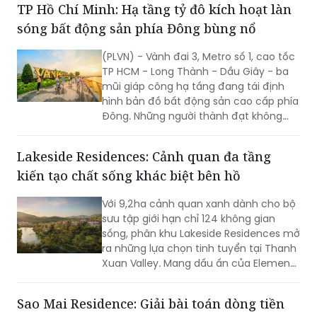
TP Hồ Chí Minh: Hạ tầng tỷ đô kích hoạt làn
kỳ vọng sẽ trở thành cú hích cho một
sóng bất động sản phía Đông bùng nổ
cực tăng trưởng mới của thành phố.
(PLVN) - Vành đai 3, Metro số 1, cao tốc
TP HCM - Long Thành - Dầu Giây - ba
mũi giáp công hạ tầng đang tái định
hình bản đồ bất động sản cao cấp phía
Đông. Những người thành đạt không
chờ thị trường xác nhận - họ sẽ đi
trước một bước, trước khi những người
Lakeside Residences: Cảnh quan đa tầng
khác nhận ra.
kiến tạo chất sống khác biệt bên hồ
Với 9,2ha cảnh quan xanh dành cho bộ
sưu tập giới hạn chỉ 124 không gian
sống, phân khu Lakeside Residences mở
ra những lựa chọn tinh tuyển tại Thanh
Xuan Valley. Mang dấu ấn của Element
Design Studio (Singapore), nơi đây tôn
vinh vẻ đẹp của những “ngôi nhà ẩn
Sao Mai Residence: Giải bài toán dòng tiền
dưới tán thông cổ thụ” bằng trải