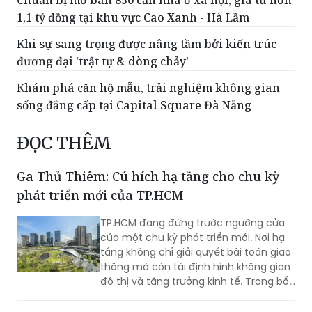
Chuẩn bị mở bán 850 căn nhà ở xã hội, giá từ hơn
1,1 tỷ đồng tại khu vực Cao Xanh - Hà Lầm
Khi sự sang trọng được nâng tầm bởi kiến trúc
đương đại 'trật tự & dòng chảy'
Khám phá căn hộ mẫu, trải nghiệm không gian
sống đẳng cấp tại Capital Square Đà Nẵng
ĐỌC THÊM
Ga Thủ Thiêm: Cú hích hạ tầng cho chu kỳ
phát triển mới của TP.HCM
TP.HCM đang đứng trước ngưỡng cửa
của một chu kỳ phát triển mới. Nơi hạ
tầng không chỉ giải quyết bài toán giao
thông mà còn tái định hình không gian
đô thị và tăng trưởng kinh tế. Trong bối
cảnh đó, Ga Thủ Thiêm cùng đề xuất
mô hình TOD 5.0 từ SonKim Land được