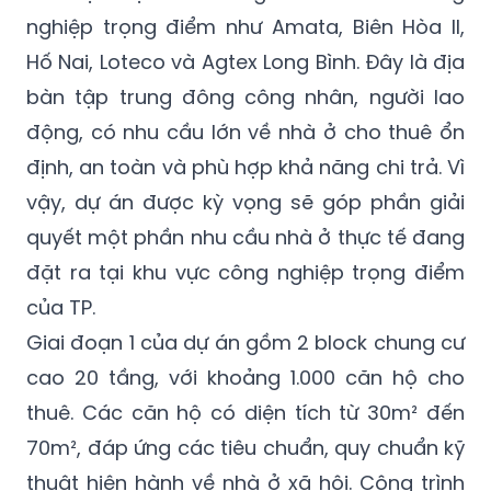
nghiệp trọng điểm như Amata, Biên Hòa II,
Hố Nai, Loteco và Agtex Long Bình. Đây là địa
bàn tập trung đông công nhân, người lao
động, có nhu cầu lớn về nhà ở cho thuê ổn
định, an toàn và phù hợp khả năng chi trả. Vì
vậy, dự án được kỳ vọng sẽ góp phần giải
quyết một phần nhu cầu nhà ở thực tế đang
đặt ra tại khu vực công nghiệp trọng điểm
của TP.
Giai đoạn 1 của dự án gồm 2 block chung cư
cao 20 tầng, với khoảng 1.000 căn hộ cho
thuê. Các căn hộ có diện tích từ 30m² đến
70m², đáp ứng các tiêu chuẩn, quy chuẩn kỹ
thuật hiện hành về nhà ở xã hội. Công trình