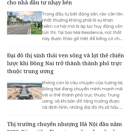
cho nhà đầu tư nhạy bén
nghiệm đa tầng và chuẩn mực resort-
living quốc tế.
Trong đầu tư bất động sản, rào cản lớn
nhất thường không phải là sự khan
hiếm cơ hội mà là áp lực huy động vốn
tức thì. Tại Sao Mai Residence, nút thắt
này được tháo gỡ triệt để bằng cơ chế
đòn bẩy thông minh, giúp nhà đầu tư
biến cơ hội thành tài sản thực thông
Đại đô thị sinh thái ven sông và lợi thế chiến
qua lộ trình tài chính linh hoạt.
lược khi Đồng Nai trở thành thành phố trực
thuộc trung ương
Không còn là câu chuyện của tương lai,
Đồng Nai đang chuyển mình mạnh mẽ
với vị thế thành phố trực thuộc Trung
ương. Và khi bản đồ tăng trưởng được
tái định hình, những đại đô thị sở hữu vị
trí chiến lược, quỹ đất lớn và hệ sinh
thái hoàn chỉnh sẽ trở thành tâm điểm
Thị trường chuyển nhượng Hà Nội đầu năm
thu hút an cư và tăng trưởng bền vững.