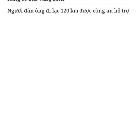
Người đàn ông đi lạc 120 km được công an hỗ trợ
đoàn tụ gia đình
Mưa lớn gây thiệt hại gần 17 tỷ đồng tại Sơn La
Ban Thường trực Ủy ban MTTQ Việt Nam tỉnh
Ninh Bình cho ý kiến đối với nhiều nội dung
quan trọng
ĐỌC THÊM
Camera giám sát phát hiện hơn 3.000
trường hợp ô tô vi phạm giao thông trong
tháng 7trên địa bàn tỉnh Phú Thọ
Trong tháng 7/2026, thông qua hệ
thống camera giám sát giao thông,
Phòng Cảnh sát giao thông (CSGT)
Công an tỉnh Phú Thọ đã phát hiện và