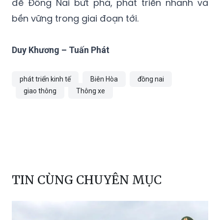
để Đồng Nai bứt phá, phát triển nhanh và
bền vững trong giai đoạn tới.
Duy Khương – Tuấn Phát
phát triển kinh tế
Biên Hòa
đồng nai
giao thông
Thông xe
TIN CÙNG CHUYÊN MỤC