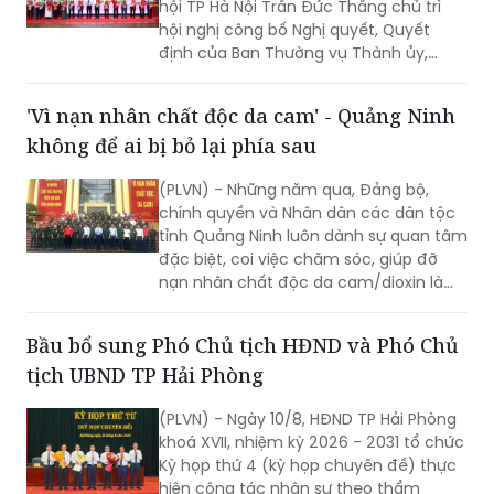
hội TP Hà Nội Trần Đức Thắng chủ trì
hội nghị công bố Nghị quyết, Quyết
định của Ban Thường vụ Thành ủy,
HĐND, UBND TP Hà Nội về tổ chức bộ
máy và công tác cán bộ.
'Vì nạn nhân chất độc da cam' - Quảng Ninh
không để ai bị bỏ lại phía sau
(PLVN) - Những năm qua, Đảng bộ,
chính quyền và Nhân dân các dân tộc
tỉnh Quảng Ninh luôn dành sự quan tâm
đặc biệt, coi việc chăm sóc, giúp đỡ
nạn nhân chất độc da cam/dioxin là
lương tâm, trách nhiệm, là hoạt động
“Đền ơn đáp nghĩa”, “Uống nước nhớ
Bầu bổ sung Phó Chủ tịch HĐND và Phó Chủ
nguồn” sâu sắc.
tịch UBND TP Hải Phòng
(PLVN) - Ngày 10/8, HĐND TP Hải Phòng
khoá XVII, nhiệm kỳ 2026 - 2031 tổ chức
Kỳ họp thứ 4 (kỳ họp chuyên đề) thực
hiện công tác nhân sự theo thẩm