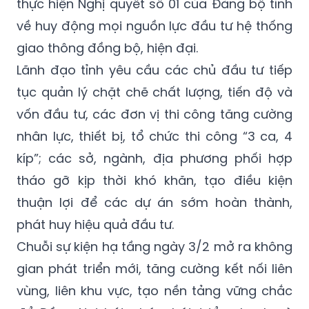
thực hiện Nghị quyết số 01 của Đảng bộ tỉnh
về huy động mọi nguồn lực đầu tư hệ thống
giao thông đồng bộ, hiện đại.
Lãnh đạo tỉnh yêu cầu các chủ đầu tư tiếp
tục quản lý chặt chẽ chất lượng, tiến độ và
vốn đầu tư, các đơn vị thi công tăng cường
nhân lực, thiết bị, tổ chức thi công “3 ca, 4
kíp”; các sở, ngành, địa phương phối hợp
tháo gỡ kịp thời khó khăn, tạo điều kiện
thuận lợi để các dự án sớm hoàn thành,
phát huy hiệu quả đầu tư.
Chuỗi sự kiện hạ tầng ngày 3/2 mở ra không
gian phát triển mới, tăng cường kết nối liên
vùng, liên khu vực, tạo nền tảng vững chắc