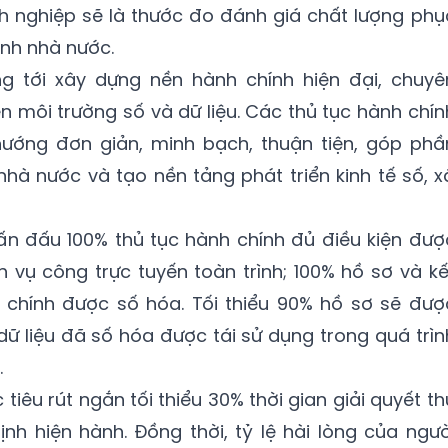
h nghiệp sẽ là thước đo đánh giá chất lượng phụ
nh nhà nước.
g tới xây dựng nền hành chính hiện đại, chuyê
n môi trường số và dữ liệu. Các thủ tục hành chín
hướng đơn giản, minh bạch, thuận tiện, góp phầ
nhà nước và tạo nền tảng phát triển kinh tế số, x
n đấu 100% thủ tục hành chính đủ điều kiện đượ
h vụ công trực tuyến toàn trình; 100% hồ sơ và kế
h chính được số hóa. Tối thiểu 90% hồ sơ sẽ đượ
dữ liệu đã số hóa được tái sử dụng trong quá trìn
.
iêu rút ngắn tối thiểu 30% thời gian giải quyết th
ịnh hiện hành. Đồng thời, tỷ lệ hài lòng của ngườ