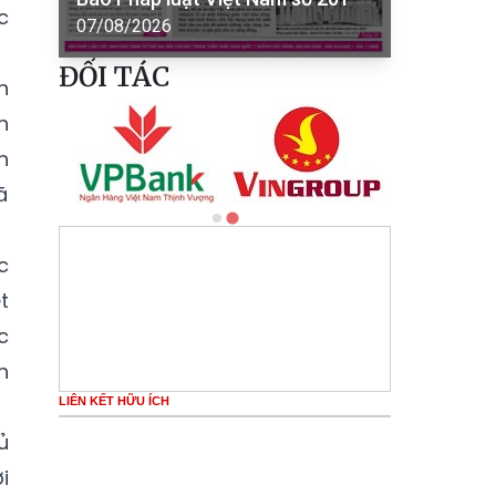
c
07/08/2026
ĐỐI TÁC
n
h
n
ã
c
t
c
h
LIÊN KẾT HỮU ÍCH
ủ
i