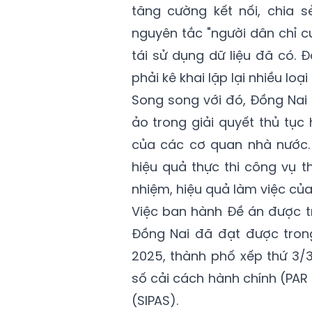
tăng cường kết nối, chia s
nguyên tắc "người dân chỉ c
tái sử dụng dữ liệu đã có.
phải kê khai lặp lại nhiều loại
Song song với đó, Đồng Nai 
ảo trong giải quyết thủ tục
của các cơ quan nhà nước. 
hiệu quả thực thi công vụ t
nhiệm, hiệu quả làm việc của
Việc ban hành Đề án được tr
Đồng Nai đã đạt được tron
2025, thành phố xếp thứ 3/3
số cải cách hành chính (PAR 
(SIPAS).