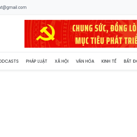
uat@gmail.com
iêu rút ngắn 30% thời gian giải quyết thủ tục hành chính
ODCASTS
PHÁP LUẬT
XÃ HỘI
VĂN HÓA
KINH TẾ
BẤT Đ