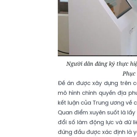
Người dân đăng ký thực hiệ
Phục 
Đề án được xây dựng trên c
mô hình chính quyền địa phư
kết luận của Trung ương về c
Quan điểm xuyên suốt là lấy
đổi số làm động lực và dữ l
đứng đầu được xác định là yế