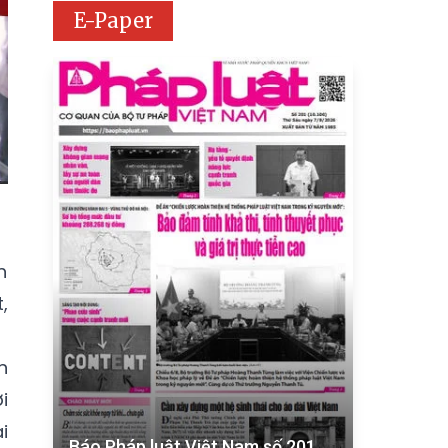
E-Paper
h
,
n
i
i
Báo Pháp luật Việt Nam số 201