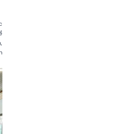
c
ể
,
h