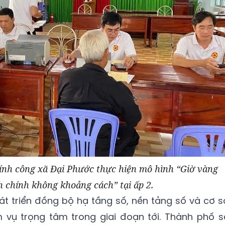
nh công xã Đại Phước thực hiện mô hình “Giờ vàng
h chính không khoảng cách” tại ấp 2.
át triển đồng bộ hạ tầng số, nền tảng số và cơ s
m vụ trọng tâm trong giai đoạn tới. Thành phố s