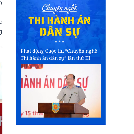
n
c
g
Phát động Cuộc thi “Chuyện nghề
Thi hành án dân sự” lần thứ III