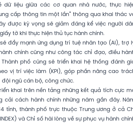
ẻ dữ liệu giữa các cơ quan nhà nước, thực hiệ
ung cấp thông tin một lần" thông qua khai thác v
 Đây được kỳ vọng sẽ giảm đáng kể việc người dâ
 giấy tờ khi thực hiện thủ tục hành chính.
sẽ đẩy mạnh ứng dụng trí tuệ nhân tạo (AI), trợ l
 hành chính cũng như công tác chỉ đạo, điều hàn
Thành phố cũng sẽ triển khai hệ thống đánh gi
heo vị trí việc làm (KPI), góp phần nâng cao trác
 đội ngũ cán bộ, công chức.
iển khai trên nền tảng những kết quả tích cực m
g cải cách hành chính những năm gần đây. Nă
4 tỉnh, thành phố trực thuộc Trung ương ở cả Ch
INDEX) và Chỉ số hài lòng về sự phục vụ hành chín