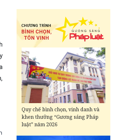
h
y
a
,
Quy chế bình chọn, vinh danh và
khen thưởng “Gương sáng Pháp
luật” năm 2026
h