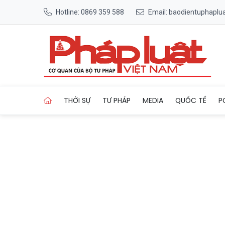
Hotline: 0869 359 588
Email: baodientuphapl
Trang chủ Đồng Nai đặt mục t
THỜI SỰ
TƯ PHÁP
MEDIA
QUỐC TẾ
P