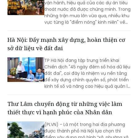
vận hành, hiệu quả của các dự án tiêu
thoát nước đã được chứng minh. Trong
những trận mưa lớn vừa qua, nhiều khu
vực từng là "điểm nóng" kinh niên" về
úng ngập đã ghi nhận sự cải thiện đáng
kể.
Hà Nội: Đẩy mạnh xây dựng, hoàn thiện cơ
sở dữ liệu về đất đai
TP Hà Nội đang tập trung triển khai
Chiến dịch "45 ngày đêm số hóa dữ liệu
đất đai", coi đây là nhiệm vụ nền tảng
để xây dựng chính quyền số, phát triển
kinh tế số và nâng cao hiệu quả quản lý
nhà nước về đất đai và đã đạt được
những kết quả rất đáng chú ý.
Thư Lâm chuyển động từ những việc làm
thiết thực vì hạnh phúc của Nhân dân
(PLVN) - Là một trong hai địa phương
được thành phố Hà Nội lựa chọn thí
điểm xây dựng mô hình “xã, phường xã