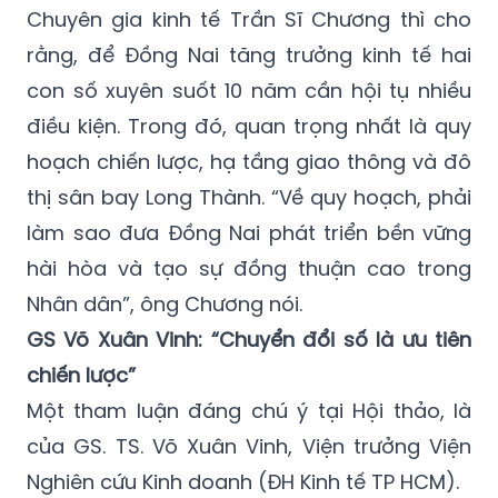
Chuyên gia kinh tế Trần Sĩ Chương thì cho
rằng, để Đồng Nai tăng trưởng kinh tế hai
con số xuyên suốt 10 năm cần hội tụ nhiều
điều kiện. Trong đó, quan trọng nhất là quy
hoạch chiến lược, hạ tầng giao thông và đô
thị sân bay Long Thành. “Về quy hoạch, phải
làm sao đưa Đồng Nai phát triển bền vững
hài hòa và tạo sự đồng thuận cao trong
Nhân dân”, ông Chương nói.
GS Võ Xuân Vinh: “Chuyển đổi số là ưu tiên
chiến lược”
Một tham luận đáng chú ý tại Hội thảo, là
của GS. TS. Võ Xuân Vinh, Viện trưởng Viện
Nghiên cứu Kinh doanh (ĐH Kinh tế TP HCM).