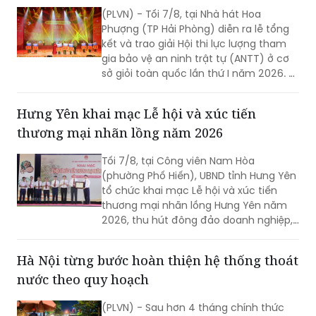
(PLVN) - Tối 7/8, tại Nhà hát Hoa
Phượng (TP Hải Phòng) diễn ra lễ tổng
kết và trao giải Hội thi lực lượng tham
gia bảo vệ an ninh trật tự (ANTT) ở cơ
sở giỏi toàn quốc lần thứ I năm 2026. 3
đội đến từ Hà Nội, TP Hồ Chí Minh và Hải
Phòng giảnh giải cao nhất.
Hưng Yên khai mạc Lễ hội và xúc tiến
thương mại nhãn lồng năm 2026
Tối 7/8, tại Công viên Nam Hòa
(phường Phố Hiến), UBND tỉnh Hưng Yên
tổ chức khai mạc Lễ hội và xúc tiến
thương mại nhãn lồng Hưng Yên năm
2026, thu hút đông đảo doanh nghiệp,
hợp tác xã, nhà vườn và du khách
tham dự.
Hà Nội từng bước hoàn thiện hệ thống thoát
nước theo quy hoạch
(PLVN) - Sau hơn 4 tháng chính thức