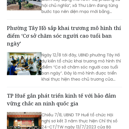
hội chủ nghĩa”, xã Thư Lâm đang từng
bước tạo nên diện mạo mới bằng
những việc làm cụ thể, thiết thực. Từ
những tuyến đường được chỉnh trang,
Phường Tây Hồ sắp khai trương mô hình thí
hàng cây, bồn hoa được chăm sóc đến
điểm ‘Cơ sở chăm sóc người cao tuổi ban
các ao hồ được cải tạo, làm sạch…, tất
cả đều thể hiện sự vào cuộc của cả hệ
ngày’
thống chính trị cùng sự đồng thuận
của Nhân dân với mục tiêu lấy người
Ngày 12/8 tới đây, UBND phường Tây Hồ
dân làm trung tâm, lấy chất lượng
dự kiến tổ chức khai trương mô hình thí
cuộc sống làm thước đo cho sự phát
điểm “Cơ sở chăm sóc người cao tuổi
triển.
ban ngày”. Đây là mô hình được triển
khai thực hiện theo chủ trương của
Thành phố Hà Nội về thí điểm mô hình
chăm sóc người cao tuổi ban ngày tại
TP Huế gắn phát triển kinh tế với bảo đảm
xã, phường.
vững chắc an ninh quốc gia
Chiều 7/8, UBND TP Huế tổ chức Hội
nghị sơ kết 3 năm thực hiện Chỉ thị số
24-CT/TW ngày 13/7/2023 của Bộ