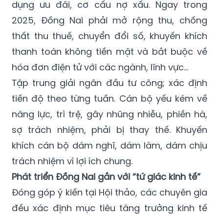
dụng ưu đãi, cơ cấu nợ xấu. Ngay trong
2025, Đồng Nai phải mở rộng thu, chống
thất thu thuế, chuyển đổi số, khuyến khích
thanh toán không tiền mặt và bắt buộc về
hóa đơn điện tử với các ngành, lĩnh vực…
Tập trung giải ngân đầu tư công; xác định
tiến độ theo từng tuần. Cán bộ yếu kém về
năng lực, trì trệ, gây nhũng nhiễu, phiền hà,
sợ trách nhiệm, phải bị thay thế. Khuyến
khích cán bộ dám nghĩ, dám làm, dám chịu
trách nhiệm vì lợi ích chung.
Phát triển Đồng Nai gắn với “tứ giác kinh tế”
Đóng góp ý kiến tại Hội thảo, các chuyên gia
đều xác định mục tiêu tăng trưởng kinh tế