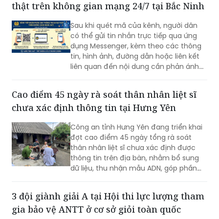
thật trên không gian mạng 24/7 tại Bắc Ninh
Sau khi quét mã của kênh, người dân
có thể gửi tin nhắn trực tiếp qua ứng
dụng Messenger, kèm theo các thông
tin, hình ảnh, đường dẫn hoặc liên kết
liên quan đến nội dung cần phản ánh...
Cao điểm 45 ngày rà soát thân nhân liệt sĩ
chưa xác định thông tin tại Hưng Yên
Công an tỉnh Hưng Yên đang triển khai
đợt cao điểm 45 ngày tổng rà soát
thân nhân liệt sĩ chưa xác định được
thông tin trên địa bàn, nhằm bổ sung
dữ liệu, thu nhận mẫu ADN, góp phần
xác định danh tính hài cốt liệt sĩ còn
thiếu thông tin.
3 đội giành giải A tại Hội thi lực lượng tham
gia bảo vệ ANTT ở cơ sở giỏi toàn quốc