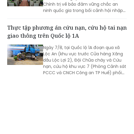
Chính trị về bảo đảm vững chắc an
ninh quốc gia trong bối cảnh hội nhập
quốc tế toàn diện, sâu rộng.
Thực tập phương án cứu nạn, cứu hộ tai nạn
giao thông trên Quốc lộ 1A
Ngày 7/8, tại Quốc lộ 1A đoạn qua xã
Lộc An (khu vực trước Cửa hàng Xăng
dầu Lộc Lợi 2), Đội Chữa cháy và Cứu
nạn, cứu hộ khu vực 7 (Phòng Cảnh sát
PCCC và CNCH Công an TP Huế) phối
hợp UBND xã Lộc An tổ chức thực tập
phương án cứu nạn, cứu hộ đối với tình
huống tai nạn giao thông đường bộ có
huy động nhiều lực lượng, phương tiện
tham gia.