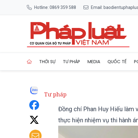
Hotline: 0869 359 588
Email: baodientuphapl
Trang chủ Đồng chí Phan Huy 
THỜI SỰ
TƯ PHÁP
MEDIA
QUỐC TẾ
P
Tư pháp
Đồng chí Phan Huy Hiếu làm vi
thực hiện nhiệm vụ thi hành á