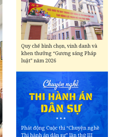
Quy chế bình chọn, vinh danh và
khen thưởng “Gương sáng Pháp
luật” năm 2026
Phát động Cuộc thi “Chuyện nghề
Thi hành án dân sự” lần thứ III