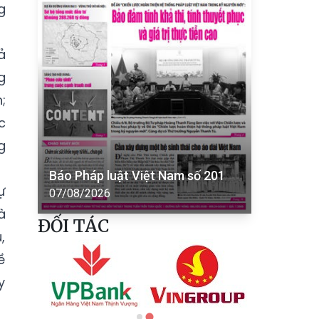
g
ả
g
;
c
g
Báo Pháp luật Việt Nam số 201
ự
07/08/2026
à
ĐỐI TÁC
,
ề
y