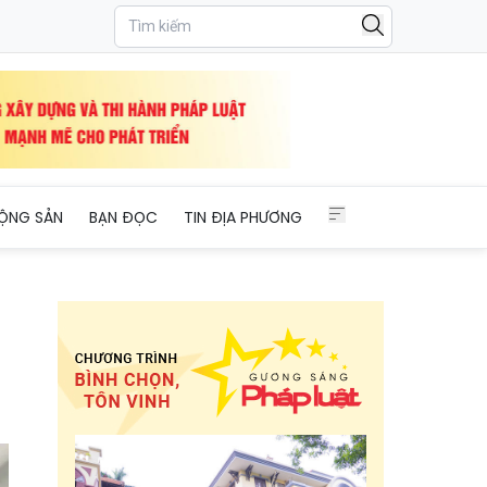
c hiện nhiệm vụ thi hành án dân sự
ỘNG SẢN
BẠN ĐỌC
TIN ĐỊA PHƯƠNG