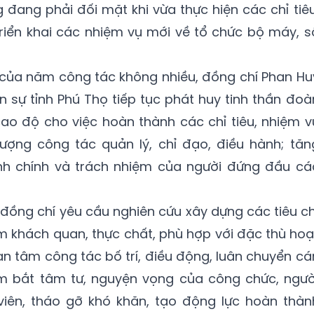
đang phải đối mặt khi vừa thực hiện các chỉ tiêu
riển khai các nhiệm vụ mới về tổ chức bộ máy, s
 của năm công tác không nhiều, đồng chí Phan Hu
n sự tỉnh Phú Thọ tiếp tục phát huy tinh thần đoà
 cao độ cho việc hoàn thành các chỉ tiêu, nhiệm v
ượng công tác quản lý, chỉ đạo, điều hành; tăn
nh chính và trách nhiệm của người đứng đầu cá
 đồng chí yêu cầu nghiên cứu xây dựng các tiêu ch
 khách quan, thực chất, phù hợp với đặc thù hoạ
an tâm công tác bố trí, điều động, luân chuyển cá
m bắt tâm tư, nguyện vọng của công chức, ngườ
viên, tháo gỡ khó khăn, tạo động lực hoàn thàn