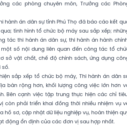
rưởng các phòng chuyên môn, Trưởng các Phòn
Thi hành án dân sự tỉnh Phú Thọ đã báo cáo kết qu
n qua; tình hình tổ chức bộ máy sau sắp xếp; nhữn
ng tác thi hành án dân sự, thi hành án hành chính
t một số nội dung liên quan đến công tác tổ chứ
cơ sở vật chất, chế độ chính sách, ứng dụng côn
 số.
 hiện sắp xếp tổ chức bộ máy, Thi hành án dân s
ịa bàn rộng hơn, khối lượng công việc lớn hơn v
h. Bên cạnh việc tập trung thực hiện các chỉ tiêu
 còn phải triển khai đồng thời nhiều nhiệm vụ v
a hồ sơ, cập nhật dữ liệu nghiệp vụ, hoàn thiện qu
ạt động ổn định của các đơn vị sau hợp nhất.