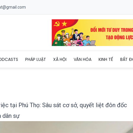
uat@gmail.com
Hiếu làm việc tại Phú Thọ: Sâu sát cơ sở, quyết liệt đôn đốc thự
ODCASTS
PHÁP LUẬT
XÃ HỘI
VĂN HÓA
KINH TẾ
BẤT Đ
ệc tại Phú Thọ: Sâu sát cơ sở, quyết liệt đôn đốc
n dân sự