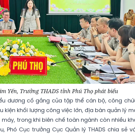
im Yến, Trưởng THADS tỉnh Phú Thọ phát biểu
iểu dương cố gắng của tập thể cán bộ, công chứ
u kiện khối lượng công việc lớn, địa bàn quản lý m
 máy, trong khi biên chế toàn ngành còn nhiều kh
ếu, Phó Cục trưởng Cục Quản lý THADS chia sẻ vớ