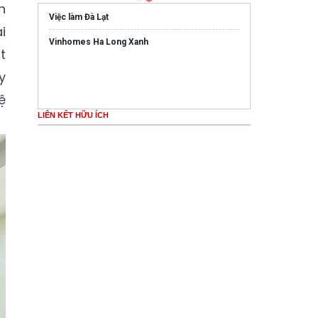
n
Việc làm Đà Lạt
i
Vinhomes Ha Long Xanh
t
y
ệ
LIÊN KẾT HỮU ÍCH