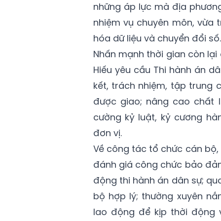
những áp lực mà địa phương 
nhiệm vụ chuyên môn, vừa t
hóa dữ liệu và chuyển đổi số.
Nhấn mạnh thời gian còn lại
Hiếu yêu cầu Thi hành án dâ
kết, trách nhiệm, tập trung
được giao; nâng cao chất l
cường kỷ luật, kỷ cương hà
đơn vị.
Về công tác tổ chức cán bộ,
đánh giá công chức bảo đảm
động thi hành án dân sự; qu
bộ hợp lý; thường xuyên nắ
lao động để kịp thời động 