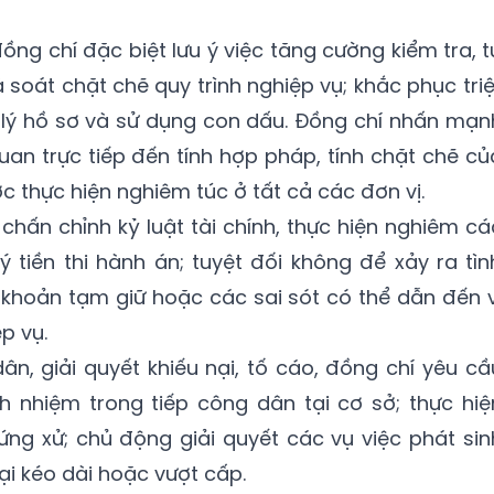
ồng chí đặc biệt lưu ý việc tăng cường kiểm tra, t
à soát chặt chẽ quy trình nghiệp vụ; khắc phục triệ
 lý hồ sơ và sử dụng con dấu. Đồng chí nhấn mạn
uan trực tiếp đến tính hợp pháp, tính chặt chẽ củ
c thực hiện nghiêm túc ở tất cả các đơn vị.
chấn chỉnh kỷ luật tài chính, thực hiện nghiêm cá
ý tiền thi hành án; tuyệt đối không để xảy ra tìn
 khoản tạm giữ hoặc các sai sót có thể dẫn đến v
p vụ.
ân, giải quyết khiếu nại, tố cáo, đồng chí yêu cầ
h nhiệm trong tiếp công dân tại cơ sở; thực hiệ
ứng xử; chủ động giải quyết các vụ việc phát sin
ại kéo dài hoặc vượt cấp.