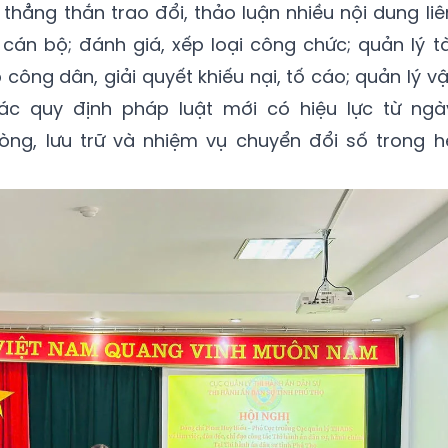
 thẳng thắn trao đổi, thảo luận nhiều nội dung liê
án bộ; đánh giá, xếp loại công chức; quản lý tà
p công dân, giải quyết khiếu nại, tố cáo; quản lý vậ
 các quy định pháp luật mới có hiệu lực từ ngà
òng, lưu trữ và nhiệm vụ chuyển đổi số trong h