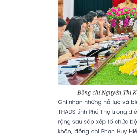
Đồng chí Nguyễn Thị K
Ghi nhận những nỗ lực và b
THADS tỉnh Phú Thọ trong điề
rộng sau sắp xếp tổ chức bộ
khăn, đồng chí Phan Huy Hi