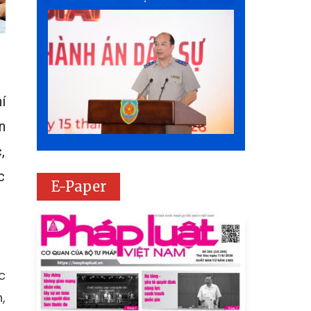
í
n
,
c
E-Paper
c
,