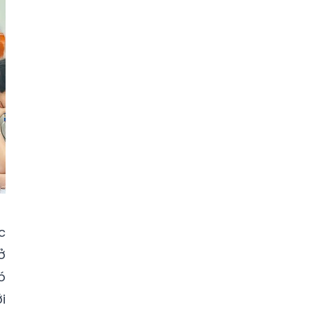
c
ở
ó
i