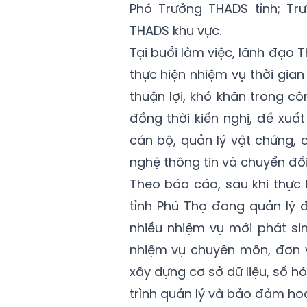
Phó Trưởng THADS tỉnh; T
THADS khu vực.
Tại buổi làm việc, lãnh đạo 
thực hiện nhiệm vụ thời gia
thuận lợi, khó khăn trong cô
đồng thời kiến nghị, đề xuấ
cán bộ, quản lý vật chứng, 
nghệ thông tin và chuyển đổi
Theo báo cáo, sau khi thực
tỉnh Phú Thọ đang quản lý đ
nhiều nhiệm vụ mới phát sin
nhiệm vụ chuyên môn, đơn vị
xây dựng cơ sở dữ liệu, số hó
trình quản lý và bảo đảm ho