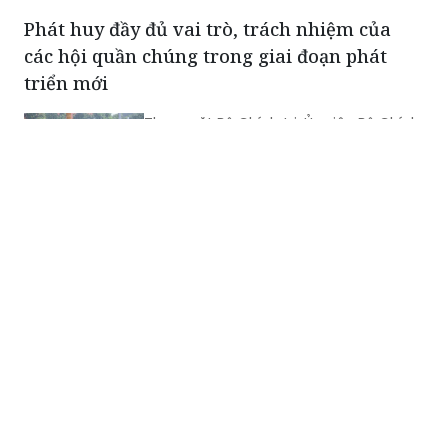
Phát huy đầy đủ vai trò, trách nhiệm của
các hội quần chúng trong giai đoạn phát
triển mới
Thay mặt Bộ Chính trị, Ủy viên Bộ Chính
trị, Thường trực Ban Bí thư Trần Cẩm Tú
đã ký ban hành Chỉ thị của Bộ Chính trị
về tăng cường sự lãnh đạo của Đảng
và phát huy vai trò của các hội quần
chúng trong giai đoạn phát triển mới
(Chỉ thị số 11-CT/TW)
Sau sắp xếp, giảm 46,33% số thôn, tổ dân
phố
Chiều 3/8, Bộ trưởng, Chủ nhiệm Văn
phòng Chính phủ Đặng Xuân Phong,
Người phát ngôn của Chính phủ, chủ trì
họp báo Chính phủ thường kỳ tháng
7/2026. Tại họp báo, Thứ trưởng Bộ Nội
vụ Nguyễn Thị Hà đã thông tin về kết