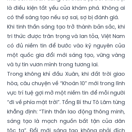
là điều kiện tất yếu của khám phá. Không ai
có thể sáng tạo nếu sợ sai, sợ bị đánh giá.
Khi tinh thần sáng tạo trở thành bản sắc, khi
tri thức được trân trọng và lan tỏa, Việt Nam
có đủ niềm tin để bước vào kỷ nguyên của
một quốc gia đổi mới sáng tạo, vững vàng
và tự tin vươn mình trong tương lai.
Trong không khí đầu Xuân, khi đất trời giao
hòa, câu chuyện về “Khoán 10” mới trong lĩnh
vực trí tuệ gợi mở một niềm tin để mỗi người
“đi về phía mặt trời”. Tổng Bí thư Tô Lâm từng
khẳng định: “Tinh thần lao động thông minh,
sáng tạo là mạch nguồn bất tận của dân
tộc ta”. Đổi mới sáng tạo không phải đích