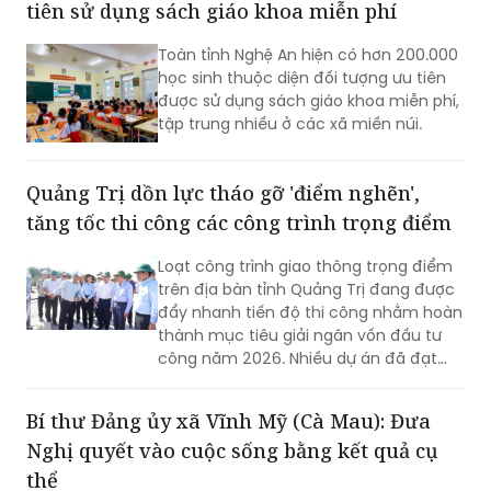
tiên sử dụng sách giáo khoa miễn phí
Toàn tỉnh Nghệ An hiện có hơn 200.000
học sinh thuộc diện đối tượng ưu tiên
được sử dụng sách giáo khoa miễn phí,
tập trung nhiều ở các xã miền núi.
Quảng Trị dồn lực tháo gỡ 'điểm nghẽn',
tăng tốc thi công các công trình trọng điểm
Loạt công trình giao thông trọng điểm
trên địa bàn tỉnh Quảng Trị đang được
đẩy nhanh tiến độ thi công nhằm hoàn
thành mục tiêu giải ngân vốn đầu tư
công năm 2026. Nhiều dự án đã đạt
khối lượng thi công lớn, một số công
trình cơ bản hoàn thành, song công tác
Bí thư Đảng ủy xã Vĩnh Mỹ (Cà Mau): Đưa
giải phóng mặt bằng vẫn là "nút thắt"
Nghị quyết vào cuộc sống bằng kết quả cụ
cần sớm tháo gỡ để bảo đảm tiến độ
chung.
thể