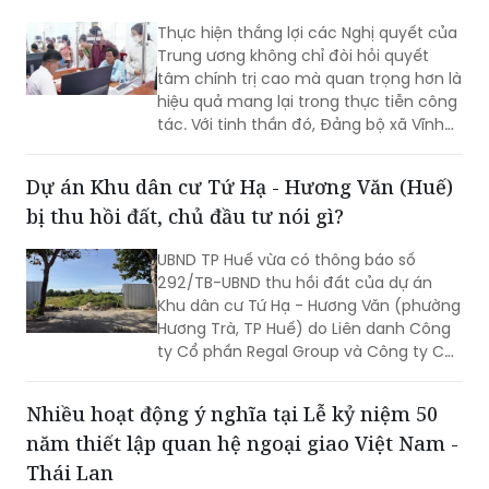
Thực hiện thắng lợi các Nghị quyết của
Trung ương không chỉ đòi hỏi quyết
tâm chính trị cao mà quan trọng hơn là
hiệu quả mang lại trong thực tiễn công
tác. Với tinh thần đó, Đảng bộ xã Vĩnh
Mỹ xác định lấy chất lượng thực thi làm
thước đo năng lực lãnh đạo, xây dựng
Dự án Khu dân cư Tứ Hạ - Hương Văn (Huế)
đội ngũ cán bộ đủ phẩm chất, năng
bị thu hồi đất, chủ đầu tư nói gì?
lực, trách nhiệm, đưa các chủ trương
của Đảng đi vào cuộc sống. Từ đó tạo
UBND TP Huế vừa có thông báo số
chuyển biến rõ nét trong phát triển kinh
292/TB-UBND thu hồi đất của dự án
tế - xã hội và nâng cao đời sống Nhân
Khu dân cư Tứ Hạ - Hương Văn (phường
dân.
Hương Trà, TP Huế) do Liên danh Công
ty Cổ phần Regal Group và Công ty Cổ
phần Tập đoàn Đất Xanh làm chủ đầu
tư.
Nhiều hoạt động ý nghĩa tại Lễ kỷ niệm 50
năm thiết lập quan hệ ngoại giao Việt Nam -
Thái Lan