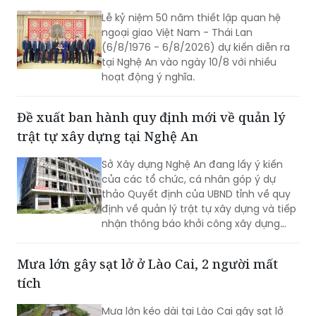
Lễ kỷ niệm 50 năm thiết lập quan hệ
ngoại giao Việt Nam - Thái Lan
(6/8/1976 - 6/8/2026) dự kiến diễn ra
tại Nghệ An vào ngày 10/8 với nhiều
hoạt động ý nghĩa.
Đề xuất ban hành quy định mới về quản lý
trật tự xây dựng tại Nghệ An
Sở Xây dựng Nghệ An đang lấy ý kiến
của các tổ chức, cá nhân góp ý dự
thảo Quyết định của UBND tỉnh về quy
định về quản lý trật tự xây dựng và tiếp
nhận thông báo khởi công xây dựng
công trình trên địa bàn tỉnh Nghệ An
(thay thế Quyết định số 34/2020/QĐ-
Mưa lớn gây sạt lở ở Lào Cai, 2 người mất
UBND ngày 17/12/2020).
tích
Mưa lớn kéo dài tại Lào Cai gây sạt lở