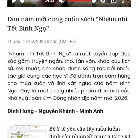
04:53
Phát
Tắt
Cài
Chế
Xem
tiếng
đặt
độ
toàn
Đón năm mới cùng cuốn sách “Nhâm nhi
hình
màn
Tết Bính Ngọ”
trong
hình
hình
Thứ Ba 17/02/2026 09:55 (GMT+7)
“Nhâm nhi Tết Bính Ngọ” là một tuyển tập đặc
sắc gồm truyện ngắn, thơ, tản văn, khảo cứu lịch
sử, mỹ thuật, âm nhạc được sáng tác bởi nhiều
tác giả cùng các họa sĩ đã dành trọn cảm hứng
cho mùa xuân và linh vật ngựa của năm Bính
Ngọ. Đây là một trong nhiều phẩm đặc biệt của
Nhà Xuất bản Kim Đồng nhân dịp năm mới 2026.
Đình Hưng - Nguyễn Khánh - Minh Anh
Bộ Y tế yêu cầu lấy mẫu kiểm
định sản phẩm Slimaura Care x3