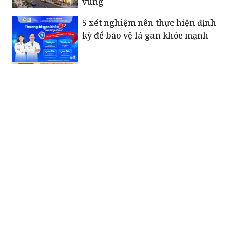
vùng
5 xét nghiệm nên thực hiện định
kỳ để bảo vệ lá gan khỏe mạnh
Xúc động bức thư của Tiểu đoàn
trưởng Đặc công gửi vợ trước
ngày hy sinh: “Em giữ gìn sức
khỏe để chăm sóc con…”
Những người mẹ mang nặng nỗi
đau sau ngày đất nước hòa bình