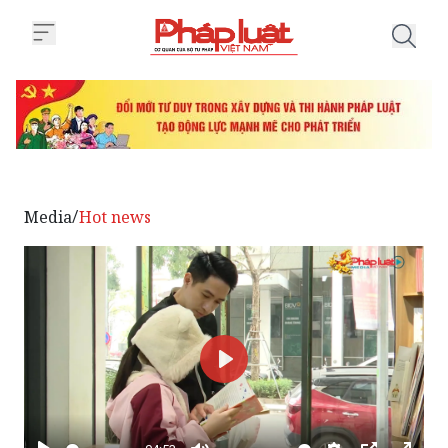
Trang chủ Đón năm mới cùng cuố
Media
Hot news
/
Phát