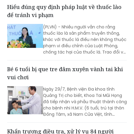
điều trị một trường hợp mắc u hạt tăng
bạch cầu đa nhân ái toan kèm viêm đa
mạch (Eosinophilic Granulomatosis
with Polyangiitis - EGPA) – một bệnh lý
Hiểu đúng quy định pháp luật về thuốc lào
viêm mạch máu kích thước nhỏ và
để tránh vi phạm
trung bình rất hiếm gặp, đặc biệt ở
người châu Á.
(PLVN) - Nhiều người vẫn cho rằng
thuốc lào là sản phẩm truyền thống,
khác với thuốc lá điếu nên không thuộc
phạm vi điều chỉnh của Luật Phòng,
chống tác hại của thuốc lá. Trao đổi với
phóng viên Báo Pháp luật Việt Nam, Ths.
Nguyễn Thị Thu Hương - chuyên gia về
Bé 6 tuổi bị que tre đâm xuyên vành tai khi
phòng, chống tác hại của thuốc lá
vui chơi
khẳng định đây là cách hiểu không
đúng. Thuốc lào là một dạng thuốc lá
Ngày 29/7, Bệnh viện Đa khoa tỉnh
theo quy định của pháp luật, vì vậy mọi
Quảng Trị cho biết, Khoa Tai Mũi Họng
quy định về địa điểm cấm hút, xử phạt
đã tiếp nhận và phẫu thuật thành công
vi phạm và trách nhiệm của người
cho bệnh nhi H.M.V. (6 tuổi, trú tại thôn
quản lý đều được áp dụng tương tự