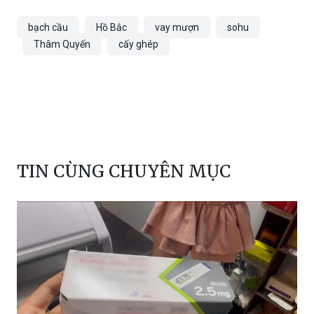
Theo VNE
bạch cầu
Hồ Bắc
vay mượn
sohu
Thâm Quyến
cấy ghép
TIN CÙNG CHUYÊN MỤC