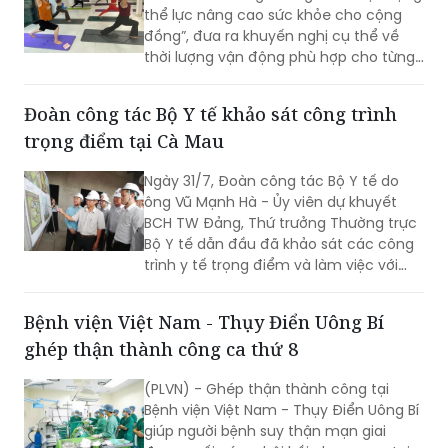
phù hợp cho từng nhóm tuổi
Cục Phòng bệnh (Bộ Y tế) vừa ban
hành “Cẩm nang hướng dẫn hoạt động
thể lực nâng cao sức khỏe cho cộng
đồng”, đưa ra khuyến nghị cụ thể về
thời lượng vận động phù hợp cho từng
nhóm tuổi, từ trẻ em dưới 1 tuổi đến
người cao tuổi nhằm nâng cao sức
Đoàn công tác Bộ Y tế khảo sát công trình
khỏe và phòng ngừa bệnh tật.
trọng điểm tại Cà Mau
Ngày 31/7, Đoàn công tác Bộ Y tế do
ông Vũ Mạnh Hà - Ủy viên dự khuyết
BCH TW Đảng, Thứ trưởng Thường trực
Bộ Y tế dẫn đầu đã khảo sát các công
trình y tế trọng điểm và làm việc với
lãnh đạo tỉnh Cà Mau nhằm đánh giá
hiện trạng, tháo gỡ khó khăn, định
Bệnh viện Việt Nam - Thụy Điển Uông Bí
hướng phát triển hệ thống y tế địa
ghép thận thành công ca thứ 8
phương theo hướng hiện đại, đồng bộ,
đáp ứng yêu cầu chăm sóc sức khỏe