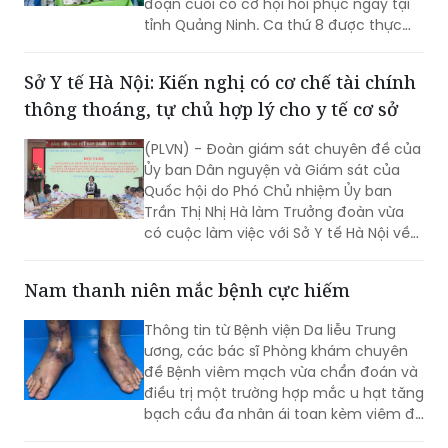
(PLVN) - Ghép thận thành công tại
nhân dân trong giai đoạn mới.
Bệnh viện Việt Nam - Thụy Điển Uông Bí
giúp người bệnh suy thận mạn giai
đoạn cuối có cơ hội hồi phục ngay tại
tỉnh Quảng Ninh. Ca thứ 8 được thực
hiện với sự hỗ trợ của Bệnh viện Việt
Đức.
Sở Y tế Hà Nội: Kiến nghị có cơ chế tài chính
thông thoáng, tự chủ hợp lý cho y tế cơ sở
(PLVN) - Đoàn giám sát chuyên đề của
Ủy ban Dân nguyện và Giám sát của
Quốc hội do Phó Chủ nhiệm Ủy ban
Trần Thị Nhị Hà làm Trưởng đoàn vừa
có cuộc làm việc với Sở Y tế Hà Nội về
việc “giải quyết kiến nghị của cử tri về
bảo đảm nhân lực y tế nhằm nâng cao
Nam thanh niên mắc bệnh cực hiếm
chất lượng hoạt động của trạm y tế
(TYT) trong bối cảnh tổ chức chính
Thông tin từ Bệnh viện Da liễu Trung
quyền địa phương 2 cấp (CQĐP2C)”.
ương, các bác sĩ Phòng khám chuyên
đề Bệnh viêm mạch vừa chẩn đoán và