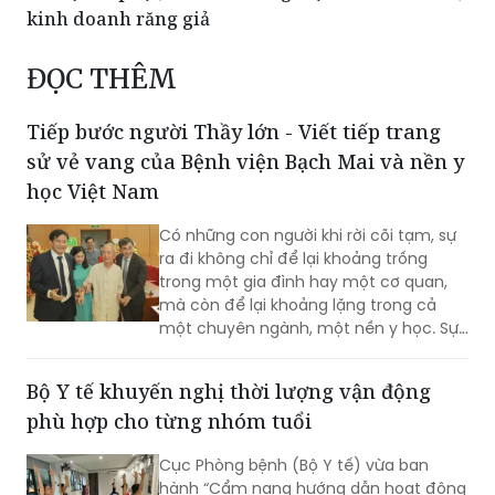
khối u hiếm gặp vùng mũi xoang
Hà Nội xử phạt, đình chỉ hàng loạt cơ sở sản xuất,
kinh doanh răng giả
ĐỌC THÊM
Tiếp bước người Thầy lớn - Viết tiếp trang
sử vẻ vang của Bệnh viện Bạch Mai và nền y
học Việt Nam
Có những con người khi rời cõi tạm, sự
ra đi không chỉ để lại khoảng trống
trong một gia đình hay một cơ quan,
mà còn để lại khoảng lặng trong cả
một chuyên ngành, một nền y học. Sự
từ biệt của Anh hùng Lao động, Thầy
thuốc Nhân dân, Giáo sư Vũ Văn Đính là
Bộ Y tế khuyến nghị thời lượng vận động
một mất mát như vậy.