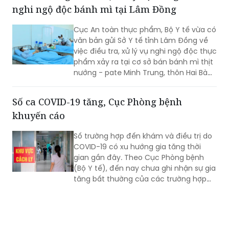
Đồng Tâm, xã Nam Cửa Việt, tỉnh
như đối với thuốc lá điếu.
Quảng Trị) bị que tre đâm xuyên vành
tai trái.
Khẩn trương điều tra, xử lý vụ 84 người
nghi ngộ độc bánh mì tại Lâm Đồng
Cục An toàn thực phẩm, Bộ Y tế vừa có
văn bản gửi Sở Y tế tỉnh Lâm Đồng về
việc điều tra, xử lý vụ nghi ngộ độc thực
phẩm xảy ra tại cơ sở bán bánh mì thịt
nướng - pate Minh Trung, thôn Hai Bà
Trưng, xã Nam Ban Lâm Hà.
Số ca COVID-19 tăng, Cục Phòng bệnh
khuyến cáo
Số trường hợp đến khám và điều trị do
COVID-19 có xu hướng gia tăng thời
gian gần đây. Theo Cục Phòng bệnh
(Bộ Y tế), đến nay chưa ghi nhận sự gia
tăng bất thường của các trường hợp
nặng hoặc tử vong do COVID-19. Tuy