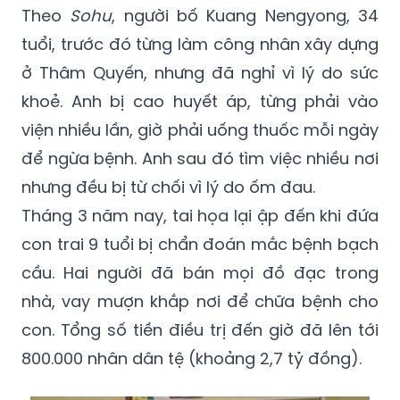
giúp đỡ con bị ung thư. Ảnh:
Sohu.
Theo
Sohu
, người bố Kuang Nengyong, 34
tuổi, trước đó từng làm công nhân xây dựng
ở Thâm Quyến, nhưng đã nghỉ vì lý do sức
khoẻ. Anh bị cao huyết áp, từng phải vào
viện nhiều lần, giờ phải uống thuốc mỗi ngày
để ngừa bệnh. Anh sau đó tìm việc nhiều nơi
nhưng đều bị từ chối vì lý do ốm đau.
Tháng 3 năm nay, tai họa lại ập đến khi đứa
con trai 9 tuổi bị chẩn đoán mắc bệnh bạch
cầu. Hai người đã bán mọi đồ đạc trong
nhà, vay mượn khắp nơi để chữa bệnh cho
con. Tổng số tiền điều trị đến giờ đã lên tới