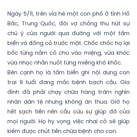
(GMT+7)
Ngày 5/11, trên vỉa hè một con phố ở tỉnh Hồ
Bắc, Trung Quốc, đôi vợ chồng thu hút sự
chú ý của người qua đường với một tấm
biển và đống cỏ trước mặt. Chốc chốc họ lại
bốc từng nắm cỏ cho vào miệng, vừa khóc
vừa nhọc nhằn nuốt từng miếng khô khốc.
Bên cạnh họ là tấm biển ghi nội dung con
trai 9 tuổi đang mắc bệnh bạch cầu. Gia
đình đã phải chạy chữa hàng trăm nghìn
nhân dân tệ nhưng không ăn thua. Giờ họ
hết sạch tiền nên cầu cứu sự giúp đỡ của