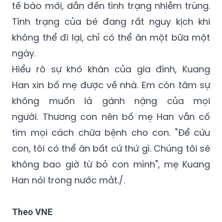
Cậu bé đã trải qua quá trình cấy ghép tủy
xương, tuy nhiên phổi từ chối tiếp nhận các
tế bào mới, dẫn đến tình trạng nhiễm trùng.
Tình trạng của bé đang rất nguy kịch khi
không thể đi lại, chỉ có thể ăn một bữa một
ngày.
Hiểu rõ sự khó khăn của gia đình, Kuang
Han xin bố mẹ được về nhà. Em còn tâm sự
không muốn là gánh nặng của mọi
người. Thương con nên bố mẹ Han vẫn cố
tìm mọi cách chữa bệnh cho con. "Để cứu
con, tôi có thể ăn bất cứ thứ gì. Chúng tôi sẽ
không bao giờ từ bỏ con mình", mẹ Kuang
Han nói trong nước mắt./.