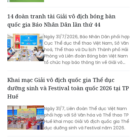
14 đoàn tranh tài Giải vô địch bóng bàn
quốc gia Báo Nhân Dân lần thứ 44
Ngày 31/7/2026, Báo Nhân Dân phối hợp
Cục Thể dục thể thao Việt Nam, Sở Văn
hoá, Thể thao và Du lịch Thành phố Hải
Phòng và Liên đoàn Bóng bàn Việt Nam
tổ chức họp báo thông tin về Giải vô
địch bóng bàn quốc gia Báo Nhân Dân
lần thứ 44 tranh Cúp Phân bón Cà Mau
Khai mạc Giải vô địch quốc gia Thể dục
năm 2026.
dưỡng sinh và Festival toàn quốc 2026 tại TP
Huế
Ngày 31/7, Liên đoàn Thể dục Việt Nam
phối hợp với Sở Văn hóa và Thể thao TP
Huế khai mạc Giải Vô địch quốc gia Thể
dục dưỡng sinh và Festival năm 2026.