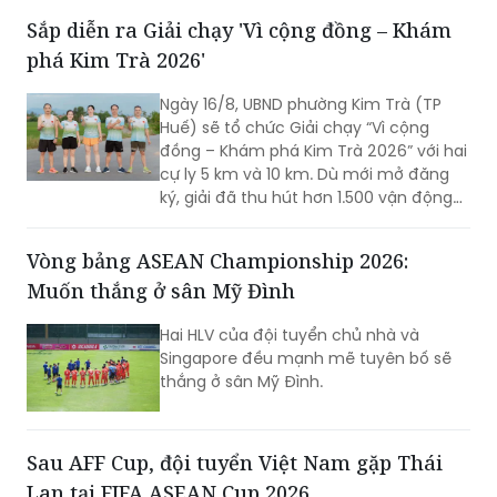
Sắp diễn ra Giải chạy 'Vì cộng đồng – Khám
phá Kim Trà 2026'
Ngày 16/8, UBND phường Kim Trà (TP
Huế) sẽ tổ chức Giải chạy “Vì cộng
đồng – Khám phá Kim Trà 2026” với hai
cự ly 5 km và 10 km. Dù mới mở đăng
ký, giải đã thu hút hơn 1.500 vận động
viên trong và ngoài địa phương tham
gia, cho thấy sức hút của một sự kiện
Vòng bảng ASEAN Championship 2026:
thể thao mang đậm bản sắc quê
Muốn thắng ở sân Mỹ Đình
hương.
Hai HLV của đội tuyển chủ nhà và
Singapore đều mạnh mẽ tuyên bố sẽ
thắng ở sân Mỹ Đình.
Sau AFF Cup, đội tuyển Việt Nam gặp Thái
Lan tại FIFA ASEAN Cup 2026