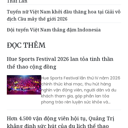
Thái Lan
Tuyển nữ Việt Nam khởi đầu thăng hoa tại Giải vô
địch Cầu mây thế giới 2026
Đội tuyển Việt Nam thắng đậm Indonesia
ĐỌC THÊM
Hue Sports Festival 2026 lan tỏa tinh thần
thể thao cộng đồng
Hue Sports Festival lần thứ IV năm 2026
chính thức khai mạc, thu hút hàng
nghìn vận động viên, người dân và du
khách tham gia, góp phần lan tỏa
phong trào rèn luyện sức khỏe và
quảng bá hình ảnh TP Huế năng động,
giàu bản sắc.
Hơn 4.500 vận động viên hội tụ, Quảng Trị
khẳng định sức hút của du lịch thể thao