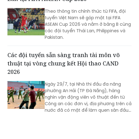
Theo thông tin chính thức từ FIFA, đội
tuyển Việt Nam sẽ góp mặt tại FIFA
ASEAN Cup 2026 và nằm ở bảng B cùng
các đội tuyển Thái Lan, Philippines và
Pakistan.
Các đội tuyển sẵn sàng tranh tài môn võ
thuật tại vòng chung kết Hội thao CAND
2026
Ngày 29/7, tại Nhà thi đấu đa năng
phường An Hải (TP Đà Nẵng), hàng
nghìn vận động viên võ thuật đến từ
Công an các đơn vị, địa phương trên cả
nước đã có mặt để làm quen sân đấu,
rà soát kỹ thuật và hoàn thiện những
khâu chuẩn bị cuối cùng trước khi bước
vào thi đấu tại Vòng Chung kết Hội thao
quân sự, võ thuật và thể thao Công an