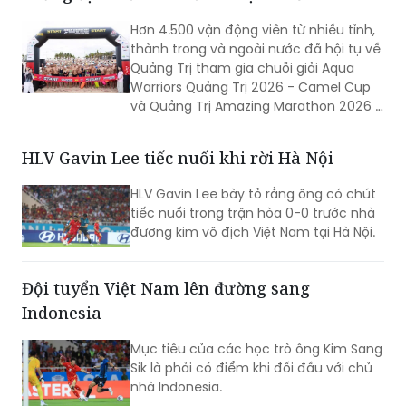
Hơn 4.500 vận động viên từ nhiều tỉnh,
thành trong và ngoài nước đã hội tụ về
Quảng Trị tham gia chuỗi giải Aqua
Warriors Quảng Trị 2026 - Camel Cup
và Quảng Trị Amazing Marathon 2026 -
Camel Cup. Sự kiện không chỉ tạo nên
ngày hội của những người yêu thể thao
HLV Gavin Lee tiếc nuối khi rời Hà Nội
sức bền mà còn góp phần quảng bá
hình ảnh, khẳng định sức hút của
HLV Gavin Lee bày tỏ rằng ông có chút
Quảng Trị đối với các sự kiện thể thao
tiếc nuối trong trận hòa 0-0 trước nhà
quy mô lớn.
đương kim vô địch Việt Nam tại Hà Nội.
Đội tuyển Việt Nam lên đường sang
Indonesia
Mục tiêu của các học trò ông Kim Sang
Sik là phải có điểm khi đối đầu với chủ
nhà Indonesia.