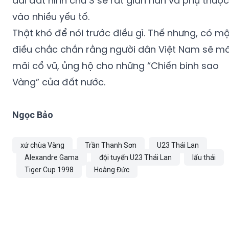
dải đất hình chữ S sẽ rất gian nan và phụ thuộc
vào nhiều yếu tố.
Thật khó để nói trước điều gì. Thế nhưng, có mộ
điều chắc chắn rằng người dân Việt Nam sẽ mã
mãi cổ vũ, ủng hộ cho những “Chiến binh sao
Vàng” của đất nước.
Ngọc Bảo
xứ chùa Vàng
Trần Thanh Sơn
U23 Thái Lan
Alexandre Gama
đội tuyển U23 Thái Lan
lẩu thái
Tiger Cup 1998
Hoàng Đức