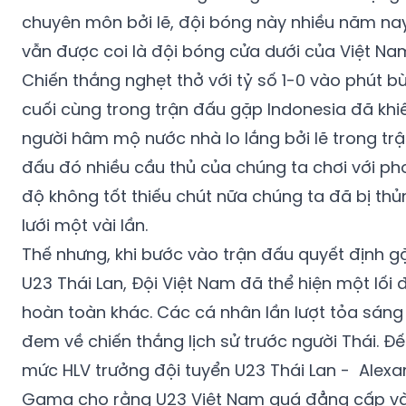
chuyên môn bởi lẽ, đội bóng này nhiều năm na
vẫn được coi là đội bóng cửa dưới của Việt Na
Chiến thắng nghẹt thở với tỷ số 1-0 vào phút bù
cuối cùng trong trận đấu gặp Indonesia đã khi
người hâm mộ nước nhà lo lắng bởi lẽ trong tr
đấu đó nhiều cầu thủ của chúng ta chơi với p
độ không tốt thiếu chút nữa chúng ta đã bị thủ
lưới một vài lần.
Thế nhưng, khi bước vào trận đấu quyết định g
U23 Thái Lan, Đội Việt Nam đã thể hiện một lối 
hoàn toàn khác. Các cá nhân lần lượt tỏa sáng
đem về chiến thắng lịch sử trước người Thái. Đ
mức HLV trưởng đội tuyển U23 Thái Lan - Alexa
Gama cho rằng U23 Việt Nam quá đẳng cấp v