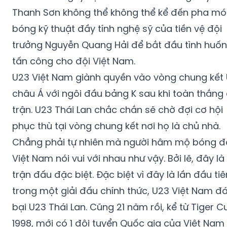
Thanh Sơn không thể không thể kể đến pha m
bóng kỹ thuật đầy tính nghệ sỹ của tiền vệ đội
trưởng Nguyễn Quang Hải để bắt đầu tình huố
tấn công cho đội Việt Nam.
U23 Việt Nam giành quyền vào vòng chung kết
châu Á với ngôi đầu bảng K sau khi toàn thắng
trận. U23 Thái Lan chắc chắn sẽ chờ đợi cơ hội
phục thù tại vòng chung kết nơi họ là chủ nhà.
Chẳng phải tự nhiên mà người hâm mộ bóng đ
Việt Nam nói vui với nhau như vậy. Bởi lẽ, đây l
trận đấu đặc biệt. Đặc biệt vì đây là lần đầu tiê
trong một giải đấu chính thức, U23 Việt Nam đ
bại U23 Thái Lan. Cũng 21 năm rồi, kể từ Tiger C
1998, mới có 1 đội tuyển Quốc gia của Việt Nam