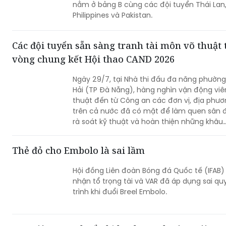
nằm ở bảng B cùng các đội tuyển Thái Lan
Philippines và Pakistan.
Các đội tuyển sẵn sàng tranh tài môn võ thuật 
vòng chung kết Hội thao CAND 2026
Ngày 29/7, tại Nhà thi đấu đa năng phường
Hải (TP Đà Nẵng), hàng nghìn vận động viê
thuật đến từ Công an các đơn vị, địa phư
trên cả nước đã có mặt để làm quen sân 
rà soát kỹ thuật và hoàn thiện những khâu
chuẩn bị cuối cùng trước khi bước vào thi 
tại Vòng Chung kết Hội thao quân sự, võ th
Thẻ đỏ cho Embolo là sai lầm
và thể thao Công an nhân dân (CAND)nă
2026.
Hội đồng Liên đoàn Bóng đá Quốc tế (IFAB)
nhận tổ trọng tài và VAR đã áp dụng sai qu
trình khi đuổi Breel Embolo.