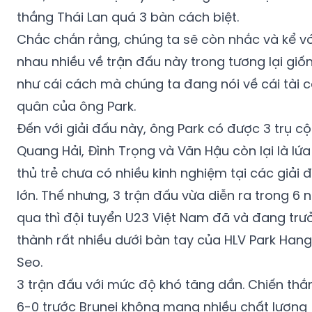
thắng Thái Lan quá 3 bàn cách biệt.
Chắc chắn rằng, chúng ta sẽ còn nhắc và kể v
nhau nhiều về trận đấu này trong tương lại giố
như cái cách mà chúng ta đang nói về cái tài 
quân của ông Park.
Đến với giải đấu này, ông Park có được 3 trụ cộ
Quang Hải, Đình Trọng và Văn Hậu còn lại là lứ
thủ trẻ chưa có nhiều kinh nghiệm tại các giải 
lớn. Thế nhưng, 3 trận đấu vừa diễn ra trong 6 
qua thì đội tuyển U23 Việt Nam đã và đang trư
thành rất nhiều dưới bàn tay của HLV Park Hang
Seo.
3 trận đấu với mức độ khó tăng dần. Chiến thắ
6-0 trước Brunei không mang nhiều chất lượng