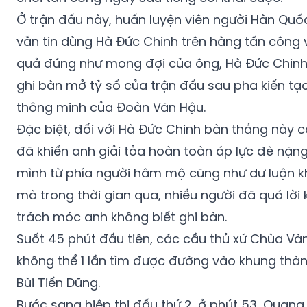
Ở trận đấu này, huấn luyện viên người Hàn Quố
vẫn tin dùng Hà Đức Chinh trên hàng tấn công 
quả đúng như mong đợi của ông, Hà Đức Chin
ghi bàn mở tỷ số của trận đấu sau pha kiến tạ
thông minh của Đoàn Văn Hậu.
Đặc biệt, đối với Hà Đức Chinh bàn thắng này c
đã khiến anh giải tỏa hoàn toàn áp lực đè nặng
mình từ phía người hâm mộ cũng như dư luận k
mà trong thời gian qua, nhiều người đã quá lời 
trách móc anh không biết ghi bàn.
Suốt 45 phút đầu tiên, các cầu thủ xứ Chùa Và
không thể 1 lần tìm được đường vào khung thà
Bùi Tiến Dũng.
Bước sang hiệp thi đấu thứ 2, ở phút 53, Quang