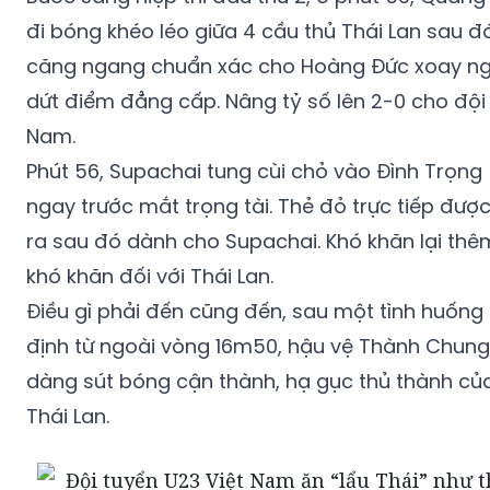
đi bóng khéo léo giữa 4 cầu thủ Thái Lan sau đ
căng ngang chuẩn xác cho Hoàng Đức xoay ng
dứt điểm đẳng cấp. Nâng tỷ số lên 2-0 cho đội 
Nam.
Phút 56, Supachai tung cùi chỏ vào Đình Trọng
ngay trước mắt trọng tài. Thẻ đỏ trực tiếp được
ra sau đó dành cho Supachai. Khó khăn lại thê
khó khăn đối với Thái Lan.
Điều gì phải đến cũng đến, sau một tình huống
định từ ngoài vòng 16m50, hậu vệ Thành Chung
dàng sút bóng cận thành, hạ gục thủ thành củ
Thái Lan.