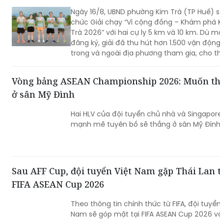
Ngày 16/8, UBND phường Kim Trà (TP Huế) s
chức Giải chạy “Vì cộng đồng – Khám phá 
Trà 2026” với hai cự ly 5 km và 10 km. Dù 
đăng ký, giải đã thu hút hơn 1.500 vận động
trong và ngoài địa phương tham gia, cho t
sức hút của một sự kiện thể thao mang đ
bản sắc quê hương.
Vòng bảng ASEAN Championship 2026: Muốn t
ở sân Mỹ Đình
Hai HLV của đội tuyển chủ nhà và Singapore đều
mạnh mẽ tuyên bố sẽ thắng ở sân Mỹ Đình
Sau AFF Cup, đội tuyển Việt Nam gặp Thái Lan t
FIFA ASEAN Cup 2026
Theo thông tin chính thức từ FIFA, đội tuyển
Nam sẽ góp mặt tại FIFA ASEAN Cup 2026 v