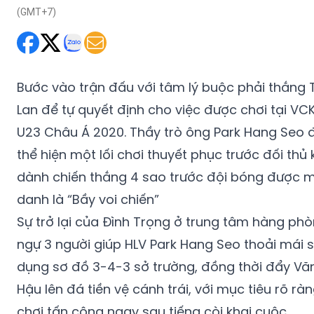
(GMT+7)
Bước vào trận đấu với tâm lý buộc phải thắng 
Lan để tự quyết định cho việc được chơi tại VC
U23 Châu Á 2020. Thầy trò ông Park Hang Seo 
thể hiện một lối chơi thuyết phục trước đối thủ 
dành chiến thắng 4 sao trước đội bóng được 
danh là “Bầy voi chiến”
Sự trở lại của Đình Trọng ở trung tâm hàng ph
ngự 3 người giúp HLV Park Hang Seo thoải mái 
dụng sơ đồ 3-4-3 sở trường, đồng thời đẩy Vă
Hậu lên đá tiền vệ cánh trái, với mục tiêu rõ ràn
chơi tấn công ngay sau tiếng còi khai cuộc.