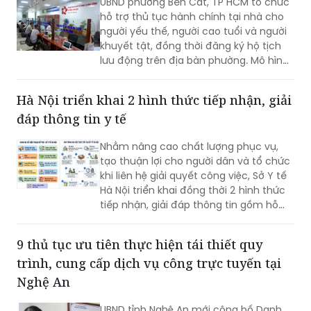
UBND phường Bến Cát, TP HCM tổ chức
hỗ trợ thủ tục hành chính tại nhà cho
người yếu thế, người cao tuổi và người
khuyết tật, đồng thời đăng ký hộ tịch
lưu động trên địa bàn phường. Mô hình
giúp giảm trở ngại đi lại và bảo đảm
quyền lợi pháp lý cho người dân.
Hà Nội triển khai 2 hình thức tiếp nhận, giải
đáp thông tin y tế
Nhằm nâng cao chất lượng phục vụ,
tạo thuận lợi cho người dân và tổ chức
khi liên hệ giải quyết công việc, Sở Y tế
Hà Nội triển khai đồng thời 2 hình thức
tiếp nhận, giải đáp thông tin gồm hỗ
trợ qua các số điện thoại công khai và
tiếp đón trực tiếp tại trụ sở.
9 thủ tục ưu tiên thực hiện tái thiết quy
trình, cung cấp dịch vụ công trực tuyến tại
Nghệ An
UBND tỉnh Nghệ An mới công bố Danh