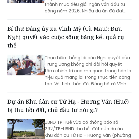
thành mục tiêu giải ngân vốn đầu tư
công năm 2026. Nhiều dự án đã đạt
khối lượng thi công lớn, một số công
trình cơ bản hoàn thành, song công tác
Bí thư Đảng ủy xã Vĩnh Mỹ (Cà Mau): Đưa
giải phóng mặt bằng vẫn là "nút thắt"
Nghị quyết vào cuộc sống bằng kết quả cụ
cần sớm tháo gỡ để bảo đảm tiến độ
chung.
thể
Thực hiện thắng lợi các Nghị quyết của
Trung ương không chỉ đòi hỏi quyết
tâm chính trị cao mà quan trọng hơn là
hiệu quả mang lại trong thực tiễn công
tác. Với tinh thần đó, Đảng bộ xã Vĩnh
Mỹ xác định lấy chất lượng thực thi làm
thước đo năng lực lãnh đạo, xây dựng
Dự án Khu dân cư Tứ Hạ - Hương Văn (Huế)
đội ngũ cán bộ đủ phẩm chất, năng
bị thu hồi đất, chủ đầu tư nói gì?
lực, trách nhiệm, đưa các chủ trương
của Đảng đi vào cuộc sống. Từ đó tạo
UBND TP Huế vừa có thông báo số
chuyển biến rõ nét trong phát triển kinh
292/TB-UBND thu hồi đất của dự án
tế - xã hội và nâng cao đời sống Nhân
Khu dân cư Tứ Hạ - Hương Văn (phường
dân.