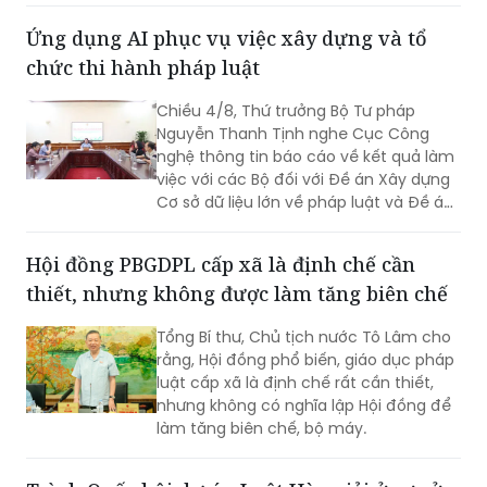
một số thao tác thủ công bằng công
Ứng dụng AI phục vụ việc xây dựng và tổ
nghệ, mà phải hướng tới xây dựng một
chức thi hành pháp luật
nền tảng thực sự thông minh, chủ
động, dựa trên dữ liệu và tạo ra giá trị
Chiều 4/8, Thứ trưởng Bộ Tư pháp
gia tăng cho công tác quản lý nhà
Nguyễn Thanh Tịnh nghe Cục Công
nước.
nghệ thông tin báo cáo về kết quả làm
việc với các Bộ đối với Đề án Xây dựng
Cơ sở dữ liệu lớn về pháp luật và Đề án
Ứng dụng trí tuệ nhân tạo trong xây
dựng và tổ chức thi hành pháp luật
Hội đồng PBGDPL cấp xã là định chế cần
trình Thủ tướng Chính phủ.
thiết, nhưng không được làm tăng biên chế
Tổng Bí thư, Chủ tịch nước Tô Lâm cho
rằng, Hội đồng phổ biến, giáo dục pháp
luật cấp xã là định chế rất cần thiết,
nhưng không có nghĩa lập Hội đồng để
làm tăng biên chế, bộ máy.