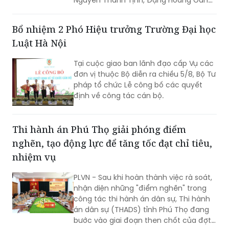
Mai Lương Khôi, Nguyễn Thanh Tú.
Bổ nhiệm 2 Phó Hiệu trưởng Trường Đại học
Luật Hà Nội
Tại cuộc giao ban lãnh đạo cấp Vụ các
đơn vị thuộc Bộ diễn ra chiều 5/8, Bộ Tư
pháp tổ chức Lễ công bố các quyết
định về công tác cán bộ.
Thi hành án Phú Thọ giải phóng điểm
nghẽn, tạo động lực để tăng tốc đạt chỉ tiêu,
nhiệm vụ
PLVN - Sau khi hoàn thành việc rà soát,
nhận diện những "điểm nghẽn" trong
công tác thi hành án dân sự, Thi hành
án dân sự (THADS) tỉnh Phú Thọ đang
bước vào giai đoạn then chốt của đợt