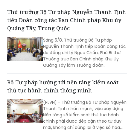
cao điểm với trọng tâm giải phóng
điểm nghẽn, khơi thông tiến độ và tạo
Thứ trưởng Bộ Tư pháp Nguyễn Thanh Tịnh
động lực để tăng tốc hoàn thành các
tiếp Đoàn công tác Ban Chính pháp Khu ủy
chỉ tiêu, nhiệm vụ năm 2026.
Quảng Tây, Trung Quốc
Sáng 5/8, Thứ trưởng Bộ Tư pháp
Nguyễn Thanh Tịnh tiếp Đoàn công tác
do đồng chí Lý Ngọc Chấn, Phó Bí thư
Thường trực Ban Chính pháp Khu ủy
Quảng Tây làm Trưởng đoàn.
Bộ Tư pháp hướng tới nền tảng kiểm soát
thủ tục hành chính thông minh
(PLVN) - Thứ trưởng Bộ Tư pháp Nguyễn
Thanh Tịnh nhấn mạnh, việc xây dựng
Nền tảng số kiểm soát thủ tục hành
chính phải được tiếp cận theo tư duy
mới, không chỉ dừng lại ở việc số hóa
các quy trình, biểu mẫu hay thay thế