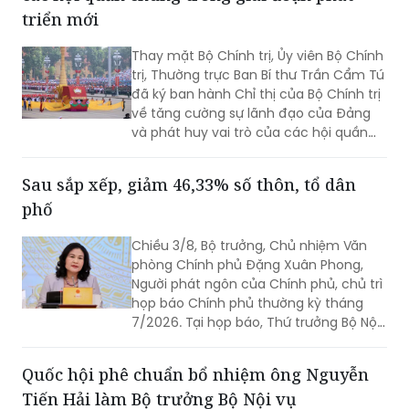
triển mới
Thay mặt Bộ Chính trị, Ủy viên Bộ Chính
trị, Thường trực Ban Bí thư Trần Cẩm Tú
đã ký ban hành Chỉ thị của Bộ Chính trị
về tăng cường sự lãnh đạo của Đảng
và phát huy vai trò của các hội quần
chúng trong giai đoạn phát triển mới
(Chỉ thị số 11-CT/TW)
Sau sắp xếp, giảm 46,33% số thôn, tổ dân
phố
Chiều 3/8, Bộ trưởng, Chủ nhiệm Văn
phòng Chính phủ Đặng Xuân Phong,
Người phát ngôn của Chính phủ, chủ trì
họp báo Chính phủ thường kỳ tháng
7/2026. Tại họp báo, Thứ trưởng Bộ Nội
vụ Nguyễn Thị Hà đã thông tin về kết
quả sắp xếp các thôn, tổ dân phố trên
Quốc hội phê chuẩn bổ nhiệm ông Nguyễn
toàn quốc.
Tiến Hải làm Bộ trưởng Bộ Nội vụ