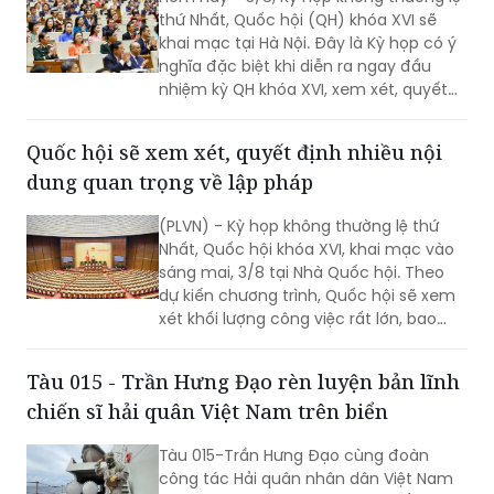
thứ Nhất, Quốc hội (QH) khóa XVI sẽ
khai mạc tại Hà Nội. Đây là Kỳ họp có ý
nghĩa đặc biệt khi diễn ra ngay đầu
nhiệm kỳ QH khóa XVI, xem xét, quyết
định nhiều nội dung quan trọng về
công tác lập pháp, công tác nhân sự
Quốc hội sẽ xem xét, quyết định nhiều nội
và các vấn đề thuộc thẩm quyền của
dung quan trọng về lập pháp
QH. Việc các cơ quan của QH và Chính
phủ khẩn trương hoàn tất công tác
(PLVN) - Kỳ họp không thường lệ thứ
chuẩn bị cho thấy quyết tâm đưa các
Nhất, Quốc hội khóa XVI, khai mạc vào
chủ trương của Đảng nhanh chóng đi
sáng mai, 3/8 tại Nhà Quốc hội. Theo
vào cuộc sống thông qua những quyết
dự kiến chương trình, Quốc hội sẽ xem
sách kịp thời của QH.
xét khối lượng công việc rất lớn, bao
gồm dự kiến biểu quyết thông qua
nhiều dự án luật quan trọng...
Tàu 015 - Trần Hưng Đạo rèn luyện bản lĩnh
chiến sĩ hải quân Việt Nam trên biển
Tàu 015-Trần Hưng Đạo cùng đoàn
công tác Hải quân nhân dân Việt Nam