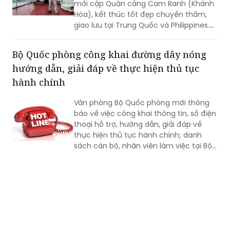
mới cập Quân cảng Cam Ranh (Khánh
Hòa), kết thúc tốt đẹp chuyến thăm,
giao lưu tại Trung Quốc và Philippines.
Trong điều kiện hoạt động liên tục trên
biển, tàu đã duy trì nghiêm các chế độ
Bộ Quốc phòng công khai đường dây nóng
trực sẵn sàng chiến đấu, trực canh, đi
hướng dẫn, giải đáp về thực hiện thủ tục
ca; tổ chức luyện tập các phương án...
hành chính
Văn phòng Bộ Quốc phòng mới thông
báo về việc công khai thông tin, số điện
thoại hỗ trợ, hướng dẫn, giải đáp về
thực hiện thủ tục hành chính; danh
sách cán bộ, nhân viên làm việc tại Bộ
phận Một cửa Bộ Quốc phòng.