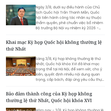
Ngày 3/8, dưới sự điều hành của Chủ
tịch Quốc hội Trần Thanh Mẫn, Quốc
hội tiến hành công tác nhân sự thuộc
thẩm quyền, phê chuẩn việc bổ nhiệm
Bộ trưởng Bộ Nội vụ nhiệm kỳ 2026 -
2031 đối với ông Nguyễn Tiến Hải, Ủy
viên Ban Chấp hành Trung ương Đảng,
Khai mạc Kỳ họp Quốc hội không thường lệ
quyền Bộ trưởng Bộ Nội vụ.
thứ Nhất
Sáng 3/8, Kỳ họp không thường lệ thứ
Nhất, Quốc hội khóa XVI đã khai mạc
trọng thể tại Hà Nội, để xem xét, cho ý
kiến, quyết định nhiều nội dung quan
trọng, cấp bách, đáp ứng yêu cầu thực
tiễn, vì sự phát triển nhanh, bền vững
của đất nước.
Bảo đảm thành công của Kỳ họp không
thường lệ thứ Nhất, Quốc hội khóa XVI
Hôm nay - 3/8, Kỳ họp không thường lệ