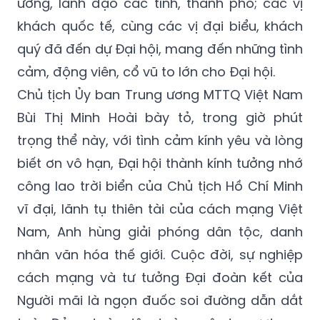
ương, lãnh đạo các tỉnh, thành phố; các vị
khách quốc tế, cùng các vị đại biểu, khách
quý đã đến dự Đại hội, mang đến những tình
cảm, động viên, cổ vũ to lớn cho Đại hội.
Chủ tịch Ủy ban Trung ương MTTQ Việt Nam
Bùi Thị Minh Hoài bày tỏ, trong giờ phút
trọng thể này, với tình cảm kính yêu và lòng
biết ơn vô hạn, Đại hội thành kính tưởng nhớ
công lao trời biển của Chủ tịch Hồ Chí Minh
vĩ đại, lãnh tụ thiên tài của cách mạng Việt
Nam, Anh hùng giải phóng dân tộc, danh
nhân văn hóa thế giới. Cuộc đời, sự nghiệp
cách mạng và tư tưởng Đại đoàn kết của
Người mãi là ngọn đuốc soi đường dẫn dắt