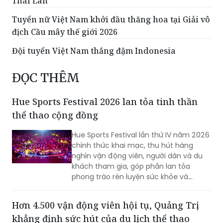
Thái Lan
Tuyển nữ Việt Nam khởi đầu thăng hoa tại Giải vô
địch Cầu mây thế giới 2026
Đội tuyển Việt Nam thắng đậm Indonesia
ĐỌC THÊM
Hue Sports Festival 2026 lan tỏa tinh thần
thể thao cộng đồng
Hue Sports Festival lần thứ IV năm 2026
chính thức khai mạc, thu hút hàng
nghìn vận động viên, người dân và du
khách tham gia, góp phần lan tỏa
phong trào rèn luyện sức khỏe và
quảng bá hình ảnh TP Huế năng động,
giàu bản sắc.
Hơn 4.500 vận động viên hội tụ, Quảng Trị
khẳng định sức hút của du lịch thể thao