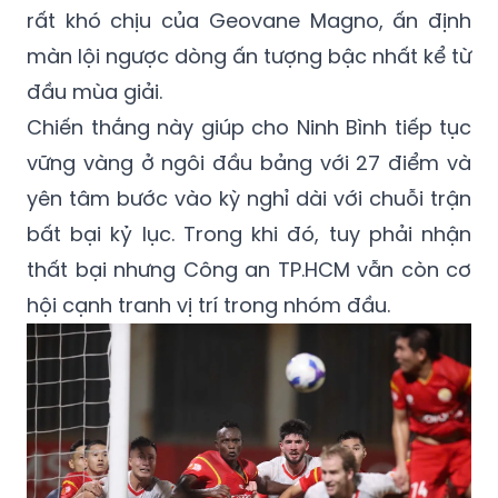
rất khó chịu của Geovane Magno, ấn định
màn lội ngược dòng ấn tượng bậc nhất kể từ
đầu mùa giải.
Chiến thắng này giúp cho Ninh Bình tiếp tục
vững vàng ở ngôi đầu bảng với 27 điểm và
yên tâm bước vào kỳ nghỉ dài với chuỗi trận
bất bại kỷ lục. Trong khi đó, tuy phải nhận
thất bại nhưng Công an TP.HCM vẫn còn cơ
hội cạnh tranh vị trí trong nhóm đầu.