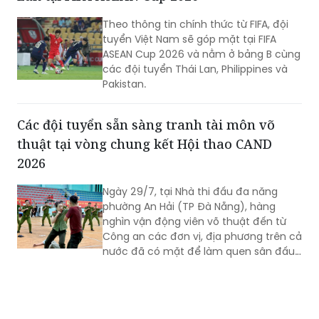
Theo thông tin chính thức từ FIFA, đội
tuyển Việt Nam sẽ góp mặt tại FIFA
ASEAN Cup 2026 và nằm ở bảng B cùng
các đội tuyển Thái Lan, Philippines và
Pakistan.
Các đội tuyển sẵn sàng tranh tài môn võ
thuật tại vòng chung kết Hội thao CAND
2026
Ngày 29/7, tại Nhà thi đấu đa năng
phường An Hải (TP Đà Nẵng), hàng
nghìn vận động viên võ thuật đến từ
Công an các đơn vị, địa phương trên cả
nước đã có mặt để làm quen sân đấu,
rà soát kỹ thuật và hoàn thiện những
khâu chuẩn bị cuối cùng trước khi bước
vào thi đấu tại Vòng Chung kết Hội thao
quân sự, võ thuật và thể thao Công an