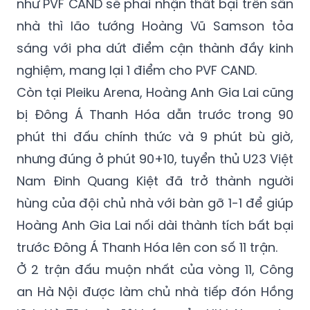
như PVF CAND sẽ phải nhận thất bại trên sân
nhà thì lão tướng Hoàng Vũ Samson tỏa
sáng với pha dứt điểm cận thành đầy kinh
nghiệm, mang lại 1 điểm cho PVF CAND.
Còn tại Pleiku Arena, Hoàng Anh Gia Lai cũng
bị Đông Á Thanh Hóa dẫn trước trong 90
phút thi đấu chính thức và 9 phút bù giờ,
nhưng đúng ở phút 90+10, tuyển thủ U23 Việt
Nam Đinh Quang Kiệt đã trở thành người
hùng của đội chủ nhà với bàn gỡ 1-1 để giúp
Hoàng Anh Gia Lai nối dài thành tích bất bại
trước Đông Á Thanh Hóa lên con số 11 trận.
Ở 2 trận đấu muộn nhất của vòng 11, Công
an Hà Nội được làm chủ nhà tiếp đón Hồng