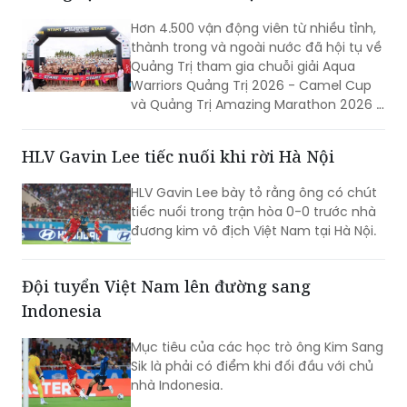
Hơn 4.500 vận động viên từ nhiều tỉnh,
thành trong và ngoài nước đã hội tụ về
Quảng Trị tham gia chuỗi giải Aqua
Warriors Quảng Trị 2026 - Camel Cup
và Quảng Trị Amazing Marathon 2026 -
Camel Cup. Sự kiện không chỉ tạo nên
ngày hội của những người yêu thể thao
HLV Gavin Lee tiếc nuối khi rời Hà Nội
sức bền mà còn góp phần quảng bá
hình ảnh, khẳng định sức hút của
HLV Gavin Lee bày tỏ rằng ông có chút
Quảng Trị đối với các sự kiện thể thao
tiếc nuối trong trận hòa 0-0 trước nhà
quy mô lớn.
đương kim vô địch Việt Nam tại Hà Nội.
Đội tuyển Việt Nam lên đường sang
Indonesia
Mục tiêu của các học trò ông Kim Sang
Sik là phải có điểm khi đối đầu với chủ
nhà Indonesia.