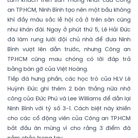
an TP.HCM, Ninh Bình tạo nên một bầu không
khí đầy màu sắc lễ hội cả ở trên sân cũng
như khán đài. Ngay ở phút thứ 5, Lê Hải Đức
đã làm rung lưới đội chủ nhà để đưa Ninh
Bình vượt lên dẫn trước, nhưng Công an
TP.HCM cũng mau chóng có lời đáp trả
bằng bàn gỡ của Việt Hoàng.
Tiếp đà hưng phấn, các học trò của HLV Lê
Huỳnh Đức ghi thêm 2 bàn thắng nữa nhờ
công của Đức Phú và Lee Williams để dẫn lại
Ninh Bình với tỷ số 3-1. Cách biệt này khiến
cho các cổ động viên của Công an TP.HCM
bắt đầu ăn mừng vì cho rằng 3 điểm đã
nắm chắc trong tay.