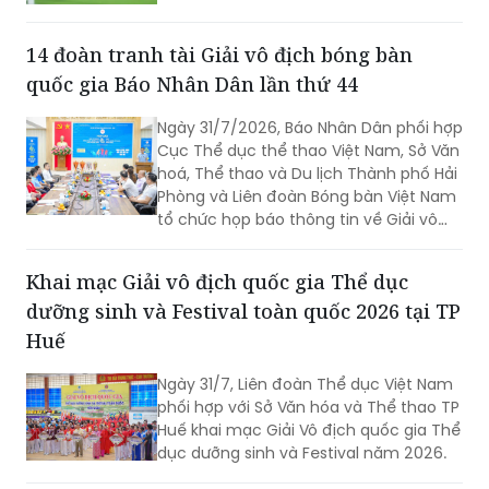
14 đoàn tranh tài Giải vô địch bóng bàn
quốc gia Báo Nhân Dân lần thứ 44
Ngày 31/7/2026, Báo Nhân Dân phối hợp
Cục Thể dục thể thao Việt Nam, Sở Văn
hoá, Thể thao và Du lịch Thành phố Hải
Phòng và Liên đoàn Bóng bàn Việt Nam
tổ chức họp báo thông tin về Giải vô
địch bóng bàn quốc gia Báo Nhân Dân
lần thứ 44 tranh Cúp Phân bón Cà Mau
Khai mạc Giải vô địch quốc gia Thể dục
năm 2026.
dưỡng sinh và Festival toàn quốc 2026 tại TP
Huế
Ngày 31/7, Liên đoàn Thể dục Việt Nam
phối hợp với Sở Văn hóa và Thể thao TP
Huế khai mạc Giải Vô địch quốc gia Thể
dục dưỡng sinh và Festival năm 2026.