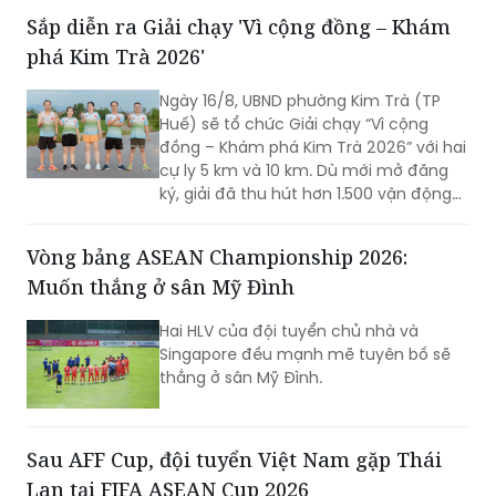
Sắp diễn ra Giải chạy 'Vì cộng đồng – Khám
phá Kim Trà 2026'
Ngày 16/8, UBND phường Kim Trà (TP
Huế) sẽ tổ chức Giải chạy “Vì cộng
đồng – Khám phá Kim Trà 2026” với hai
cự ly 5 km và 10 km. Dù mới mở đăng
ký, giải đã thu hút hơn 1.500 vận động
viên trong và ngoài địa phương tham
gia, cho thấy sức hút của một sự kiện
Vòng bảng ASEAN Championship 2026:
thể thao mang đậm bản sắc quê
Muốn thắng ở sân Mỹ Đình
hương.
Hai HLV của đội tuyển chủ nhà và
Singapore đều mạnh mẽ tuyên bố sẽ
thắng ở sân Mỹ Đình.
Sau AFF Cup, đội tuyển Việt Nam gặp Thái
Lan tại FIFA ASEAN Cup 2026