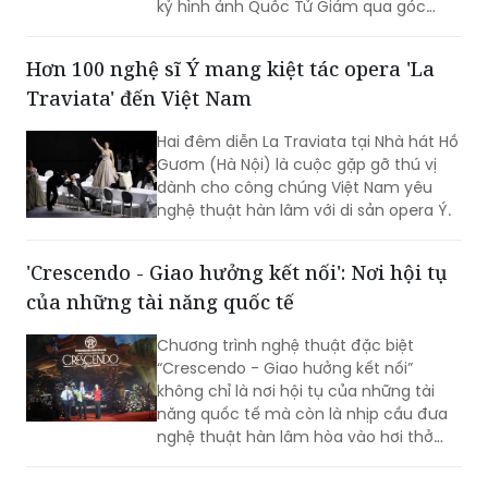
kỷ hình ảnh Quốc Tử Giám qua góc
nhìn của các họa sĩ, kiến trúc sư, nhiếp
ảnh gia và nghệ sĩ thuộc nhiều thế hệ.
Hơn 100 nghệ sĩ Ý mang kiệt tác opera 'La
Traviata' đến Việt Nam
Hai đêm diễn La Traviata tại Nhà hát Hồ
Gươm (Hà Nội) là cuộc gặp gỡ thú vị
dành cho công chúng Việt Nam yêu
nghệ thuật hàn lâm với di sản opera Ý.
'Crescendo - Giao hưởng kết nối': Nơi hội tụ
của những tài năng quốc tế
Chương trình nghệ thuật đặc biệt
“Crescendo - Giao hưởng kết nối”
không chỉ là nơi hội tụ của những tài
năng quốc tế mà còn là nhịp cầu đưa
nghệ thuật hàn lâm hòa vào hơi thở
cuộc sống, góp phần khẳng định vị thế
TP Sáng tạo của Hà Nội. Đêm nhạc đã