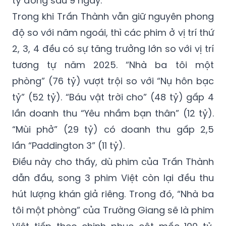
tỷ đồng sau 9 ngày.
Trong khi Trấn Thành vẫn giữ nguyên phong
độ so với năm ngoái, thì các phim ở vị trí thứ
2, 3, 4 đều có sự tăng trưởng lớn so với vị trí
tương tự năm 2025. “Nhà ba tôi một
phòng” (76 tỷ) vượt trội so với “Nụ hôn bạc
tỷ” (52 tỷ). “Báu vật trời cho” (48 tỷ) gấp 4
lần doanh thu “Yêu nhầm bạn thân” (12 tỷ).
“Mùi phở” (29 tỷ) có doanh thu gấp 2,5
lần “Paddington 3” (11 tỷ).
Điều này cho thấy, dù phim của Trấn Thành
dẫn đầu, song 3 phim Việt còn lại đều thu
hút lượng khán giả riêng. Trong đó, “Nhà ba
tôi một phòng” của Trường Giang sẽ là phim