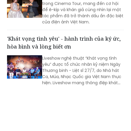
trong Cinema Tour, mang đến cơ hội
để ê-kíp và khán giả cùng nhìn lại một
tác phẩm đã trở thành dấu ấn đặc biệt
của điện ảnh Việt Nam.
'Khát vọng tình yêu' - hành trình của ký ức,
hòa bình và lòng biết ơn
Liveshow nghệ thuật “Khát vọng tình
yêu” được tổ chức nhân kỷ niệm Ngày
Thương binh - Liệt sĩ 27/7, do Nhà hát
Ca, Múa, Nhạc Quốc gia Việt Nam thực
hiện. Liveshow mang thông điệp khát
vọng về tình yêu đôi lứa, hạnh phúc gia
đình, tình yêu con người và quê hương,
đất nước. Đó còn là khát vọng hòa
bình, lòng biết ơn đối với những người
đã ngã xuống vì độc lập, tự do của Tổ
quốc.