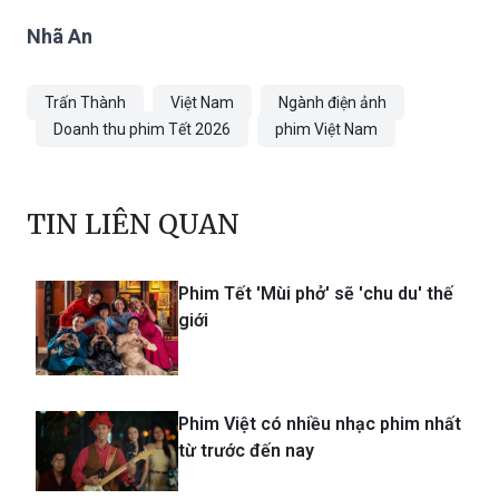
Nhã An
Trấn Thành
Việt Nam
Ngành điện ảnh
Doanh thu phim Tết 2026
phim Việt Nam
TIN LIÊN QUAN
Phim Tết 'Mùi phở' sẽ 'chu du' thế
giới
Phim Việt có nhiều nhạc phim nhất
từ trước đến nay