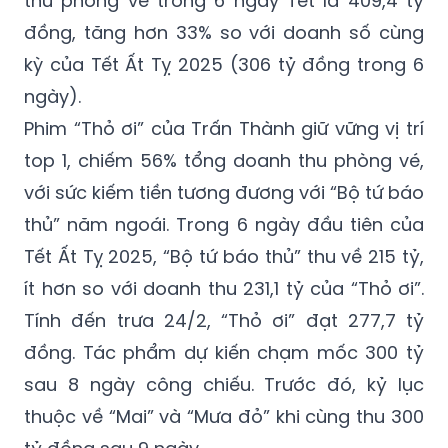
thu phòng vé trong 6 ngày Tết là 409,4 tỷ
đồng, tăng hơn 33% so với doanh số cùng
kỳ của Tết Ất Tỵ 2025 (306 tỷ đồng trong 6
ngày).
Phim “Thỏ ơi” của Trấn Thành giữ vững vị trí
top 1, chiếm 56% tổng doanh thu phòng vé,
với sức kiếm tiền tương đương với “Bộ tứ báo
thủ” năm ngoái. Trong 6 ngày đầu tiên của
Tết Ất Tỵ 2025, “Bộ tứ báo thủ” thu về 215 tỷ,
ít hơn so với doanh thu 231,1 tỷ của “Thỏ ơi”.
Tính đến trưa 24/2, “Thỏ ơi” đạt 277,7 tỷ
đồng. Tác phẩm dự kiến chạm mốc 300 tỷ
sau 8 ngày công chiếu. Trước đó, kỷ lục
thuộc về “Mai” và “Mưa đỏ” khi cùng thu 300