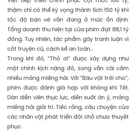
Việt tiếp theo chinh phục cột mốc 100 tỷ,
thậm chí có thể kỳ vọng thành tích 150 tỷ khi
tốc độ bán vé vẫn đang ở mức ổn định.
Tổng doanh thu hiện tại của phim đạt 88,1 tỷ
đồng. Tuy nhiên, tác phẩm gây tranh luận vì
cốt truyện cũ, cách kể an toàn...
Trong khi đó, “Thỏ ơi” được xây dựng như
một chính kịch nặng đô, song vẫn cài cắm
nhiều mảng miếng hài. Với “Báu vật trời cho”,
phim được đánh giá hợp với không khí Tết.
Dàn diễn viên thực lực, diễn xuất ăn ý, mảng
miếng hài giải trí. Tiếc rằng, câu chuyện của
các nhân vật phát triển đôi chỗ chưa thuyết
phục.