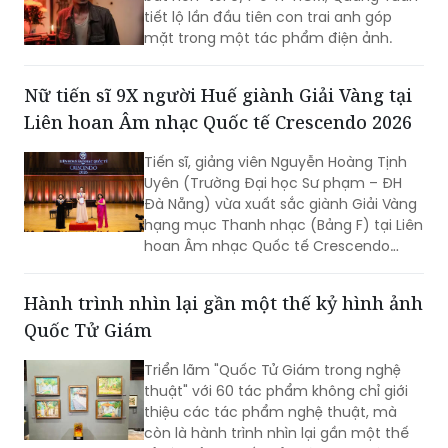
tiết lộ lần đầu tiên con trai anh góp
mặt trong một tác phẩm điện ảnh.
Nữ tiến sĩ 9X người Huế giành Giải Vàng tại
Liên hoan Âm nhạc Quốc tế Crescendo 2026
Tiến sĩ, giảng viên Nguyễn Hoàng Tịnh
Uyên (Trường Đại học Sư phạm – ĐH
Đà Nẵng) vừa xuất sắc giành Giải Vàng
hạng mục Thanh nhạc (Bảng F) tại Liên
hoan Âm nhạc Quốc tế Crescendo
2026. Thành tích tiếp tục khẳng định
dấu ấn của nữ tiến sĩ 9X trong lĩnh vực
Hành trình nhìn lại gần một thế kỷ hình ảnh
biểu diễn, nghiên cứu và đào tạo âm
Quốc Tử Giám
nhạc.
Triển lãm "Quốc Tử Giám trong nghệ
thuật" với 60 tác phẩm không chỉ giới
thiệu các tác phẩm nghệ thuật, mà
còn là hành trình nhìn lại gần một thế