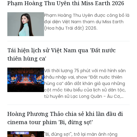
Phạm Hoàng Thu Uyên thi Miss Earth 2026
xóa nhòa khoảng cách giữa âm nhạc
hàn lâm và khán giả, để lại dấu ấn văn
Phạm Hoàng Thu Uyên được công bố là
hóa trong lòng người dân địa phương
đại diện Việt Nam tham dự Miss Earth
cùng du khách thập phương.
(Hoa hậu Trái đất) 2026.
Tái hiện lịch sử Việt Nam qua 'Đất nước
thiên hùng ca'
Với thời lượng 75 phút với mô hình sân
khấu nhập vai, show “Đất nước thiên
hùng ca” dẫn dắt khán giả qua những
cột mốc tiêu biểu của lịch sử dân tộc,
từ huyền sử Lạc Long Quân - Âu Cơ,
thời Hùng Vương dựng nước, các chiến
công giữ nước hào hùng đến khát vọng
Hoàng Phương Thảo chia sẻ khi lần đầu đi
phát triển hùng cường của dân tộc
cinema tour phim 'Bi, đừng sợ!'
trong thời đại mới.
"Bi, đừng sợ!", trở lại màn ảnh rộng