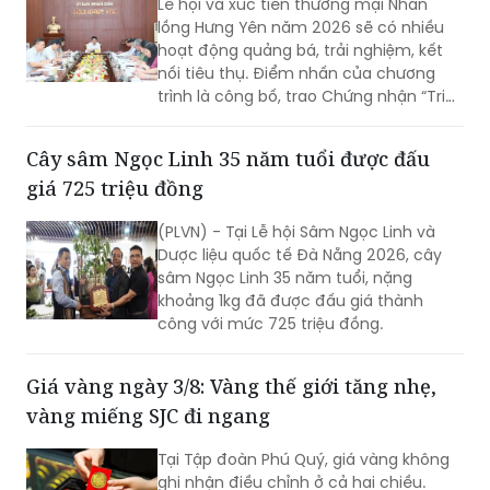
Lễ hội và xúc tiến thương mại Nhãn
định xu hướng giao dịch tiếp theo.
lồng Hưng Yên năm 2026 sẽ có nhiều
hoạt động quảng bá, trải nghiệm, kết
nối tiêu thụ. Điểm nhấn của chương
trình là công bố, trao Chứng nhận “Tri
thức trồng và chế biến Nhãn lồng Hưng
Yên” được đưa vào Danh mục di sản
Cây sâm Ngọc Linh 35 năm tuổi được đấu
văn hóa phi vật thể quốc gia.
giá 725 triệu đồng
(PLVN) - Tại Lễ hội Sâm Ngọc Linh và
Dược liệu quốc tế Đà Nẵng 2026, cây
sâm Ngọc Linh 35 năm tuổi, nặng
khoảng 1kg đã được đấu giá thành
công với mức 725 triệu đồng.
Giá vàng ngày 3/8: Vàng thế giới tăng nhẹ,
vàng miếng SJC đi ngang
Tại Tập đoàn Phú Quý, giá vàng không
ghi nhận điều chỉnh ở cả hai chiều.