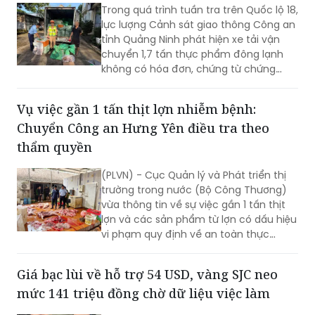
Trong quá trình tuần tra trên Quốc lộ 18,
lực lượng Cảnh sát giao thông Công an
tỉnh Quảng Ninh phát hiện xe tải vận
chuyển 1,7 tấn thực phẩm đông lạnh
không có hóa đơn, chứng từ chứng
minh nguồn gốc, xuất xứ hợp pháp.
Vụ việc gần 1 tấn thịt lợn nhiễm bệnh:
Chuyển Công an Hưng Yên điều tra theo
thẩm quyền
(PLVN) - Cục Quản lý và Phát triển thị
trường trong nước (Bộ Công Thương)
vừa thông tin về sự việc gần 1 tấn thịt
lợn và các sản phẩm từ lợn có dấu hiệu
vi phạm quy định về an toàn thực
phẩm (ATTP). Theo đó, 7/9 mẫu xét
nghiệm dương tính với virus dịch tả lợn
Giá bạc lùi về hỗ trợ 54 USD, vàng SJC neo
châu Phi. Sự việc đã được Đội Quản lý
mức 141 triệu đồng chờ dữ liệu việc làm
thị trường (QLTT) số 9, Chi cục QLTT
Hưng Yên chuyển hồ sơ cùng toàn bộ