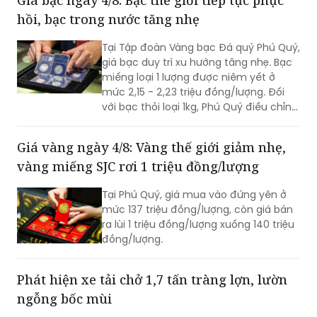
hồi, bạc trong nước tăng nhẹ
Tại Tập đoàn Vàng bạc Đá quý Phú Quý,
giá bạc duy trì xu hướng tăng nhẹ. Bạc
miếng loại 1 lượng được niêm yết ở
mức 2,15 - 2,23 triệu đồng/lượng. Đối
với bạc thỏi loại 1kg, Phú Quý điều chỉnh
đưa giá về mức 57,9 - 59,7 triệu
đồng/kg.
Giá vàng ngày 4/8: Vàng thế giới giảm nhẹ,
vàng miếng SJC rơi 1 triệu đồng/lượng
Tại Phú Quý, giá mua vào đứng yên ở
mức 137 triệu đồng/lượng, còn giá bán
ra lùi 1 triệu đồng/lượng xuống 140 triệu
đồng/lượng.
Phát hiện xe tải chở 1,7 tấn tràng lợn, lườn
ngỗng bốc mùi