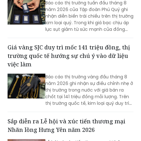
Báo cáo thị trường tuần đầu tháng 8
tang vật đến Cơ quan Cảnh sát điều
năm 2026 của Tập đoàn Phú Quý ghi
tra, Công an tỉnh để xác minh, xử lý
nhận diễn biến trái chiều trên thị trường
theo quy định của pháp luật.
kim loại quý. Trong khi giá bạc chịu áp
lực sụt giảm từ sức mạnh của đồng
USD, thị trường vàng trong nước lại thể
hiện sự thận trọng với mức điều chỉnh
Giá vàng SJC duy trì mốc 141 triệu đồng, thị
không đáng kể trước khi các dữ liệu
trường quốc tế hướng sự chú ý vào dữ liệu
kinh tế quan trọng được công bố.
việc làm
Báo cáo thị trường vàng đầu tháng 8
năm 2026 ghi nhận sự điều chỉnh nhẹ ở
thị trường trong nước với giá bán ra
chốt tại 141 triệu đồng mỗi lượng. Trên
thị trường quốc tế, kim loại quý duy trì
vùng giá cao khi Cục Dự trữ Liên bang
Mỹ quyết định giữ nguyên mức lãi suất
Sắp diễn ra Lễ hội và xúc tiến thương mại
hiện hành, trong khi giới đầu tư đang
Nhãn lồng Hưng Yên năm 2026
hướng sự chú ý vào các dữ liệu kinh tế
quan trọng sắp được công bố để xác