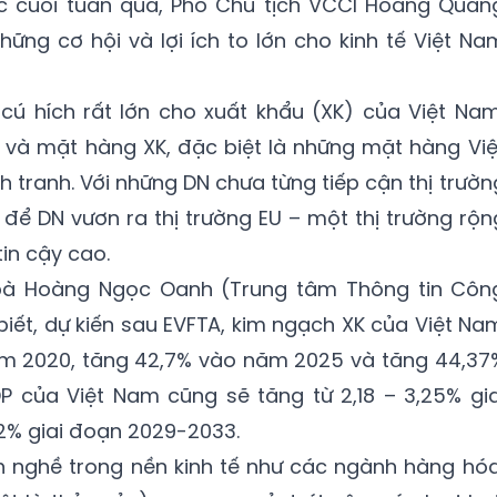
c cuối tuần qua, Phó Chủ tịch VCCI Hoàng Quan
ng cơ hội và lợi ích to lớn cho kinh tế Việt Na
cú hích rất lớn cho xuất khẩu (XK) của Việt Nam
 và mặt hàng XK, đặc biệt là những mặt hàng Việ
h tranh. Với những DN chưa từng tiếp cận thị trườn
i để DN vươn ra thị trường EU – một thị trường rộn
tin cậy cao.
bà Hoàng Ngọc Oanh (Trung tâm Thông tin Côn
iết, dự kiến sau EVFTA, kim ngạch XK của Việt Na
m 2020, tăng 42,7% vào năm 2025 và tăng 44,37
 của Việt Nam cũng sẽ tăng từ 2,18 – 3,25% gia
2% giai đoạn 2029-2033.
h nghề trong nền kinh tế như các ngành hàng hóa