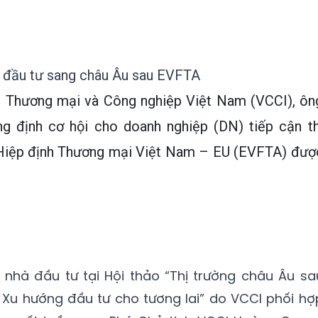
i đầu tư sang châu Âu sau EVFTA
g Thương mại và Công nghiệp Việt Nam (VCCI), ôn
 định cơ hội cho doanh nghiệp (DN) tiếp cận th
hi Hiệp định Thương mại Việt Nam – EU (EVFTA) đượ
 nhà đầu tư tại Hội thảo “Thị trường châu Âu sa
 Xu hướng đầu tư cho tương lai” do VCCI phối hợ