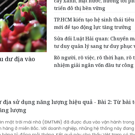
cây xanh, mặt nước, hướng tới ph
triển đô thị bền vững
TP.HCM kiến tạo hệ sinh thái tiê
mới để tạo động lực tăng trưởng
Sửa đổi Luật Hải quan: Chuyển m
tư duy quản lý sang tư duy phục 
Rõ người, rõ việc, rõ thời hạn, rõ 
u dư địa vào
nhiệm giải ngân vốn đầu tư công
địa sử dụng năng lượng hiệu quả - Bài 2: Từ bài 
năng lượng
n mặt trời mái nhà (ĐMTMN) đã được đưa vào vận hành trong
 hàng ở miền Bắc. Với doanh nghiệp, những hệ thống này đang 
m hàng tỷ đồng mỗi tháng. Kết quả này cho thấy Việt Nam có th