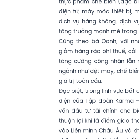
thực phẩm chế biến (đặc biệt
điện tử, máy móc thiết bị,
dịch vụ hàng không, dịch v
tăng trưởng mạnh mẽ trong t
Cũng theo bà Oanh, với nh
giảm hàng rào phi thuế, cải 
tăng cường công nhận lẫn n
ngành như dệt may, chế biến
giá trị toàn cầu.
Đặc biệt, trong lĩnh vực bấ
diện của Tập đoàn Karma –
vấn đầu tư tài chính cho bi
thuận lợi khi là điểm giao t
vào Liên minh Châu Âu và k