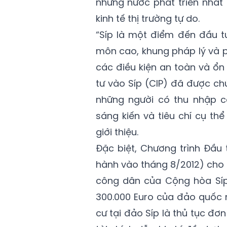
những nước phát triển nhất 
kinh tế thị trường tự do.
“Síp là một điểm đến đầu t
môn cao, khung pháp lý và p
các điều kiện an toàn và ổn
tư vào Síp (CIP) đã được ch
những người có thu nhập ca
sáng kiến và tiêu chí cụ th
giới thiệu.
Đặc biệt, Chương trình Đầu
hành vào tháng 8/2012) cho
công dân của Cộng hòa Síp k
300.000 Euro của đảo quốc n
cư tại đảo Síp là thủ tục đơ