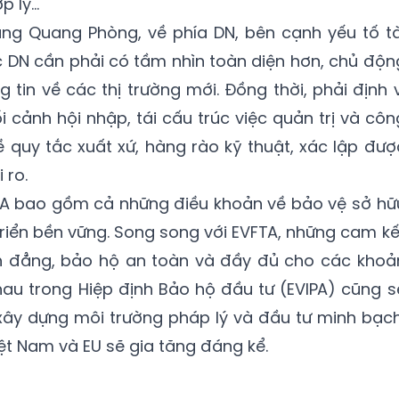
ợp lý…
ng Quang Phòng, về phía DN, bên cạnh yếu tố tà
ác DN cần phải có tầm nhìn toàn diện hơn, chủ độn
 tin về các thị trường mới. Đồng thời, phải định v
i cảnh hội nhập, tái cấu trúc việc quản trị và côn
quy tắc xuất xứ, hàng rào kỹ thuật, xác lập đượ
 ro.
FTA bao gồm cả những điều khoản về bảo vệ sở hữ
 triển bền vững. Song song với EVFTA, những cam kế
h đẳng, bảo hộ an toàn và đầy đủ cho các khoả
au trong Hiệp định Bảo hộ đầu tư (EVIPA) cũng s
xây dựng môi trường pháp lý và đầu tư minh bạch
ệt Nam và EU sẽ gia tăng đáng kể.