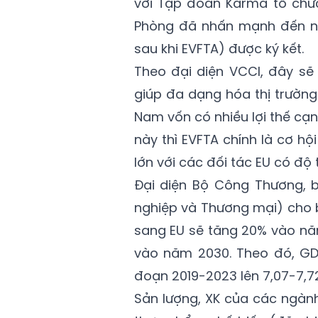
với Tập đoàn Karma tổ chứ
Phòng đã nhấn mạnh đến nhữ
sau khi EVFTA) được ký kết.
Theo đại diện VCCI, đây sẽ 
giúp đa dạng hóa thị trường
Nam vốn có nhiều lợi thế cạn
này thì EVFTA chính là cơ hộ
lớn với các đối tác EU có độ 
Đại diện Bộ Công Thương, 
nghiệp và Thương mại) cho b
sang EU sẽ tăng 20% vào nă
vào năm 2030. Theo đó, GDP
đoạn 2019-2023 lên 7,07-7,7
Sản lượng, XK của các ngàn