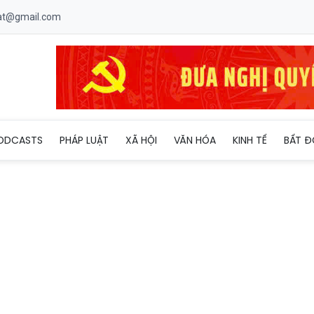
uat@gmail.com
 kiếm cơ hội đầu tư sang châu Âu sau EVFTA
ODCASTS
PHÁP LUẬT
XÃ HỘI
VĂN HÓA
KINH TẾ
BẤT Đ