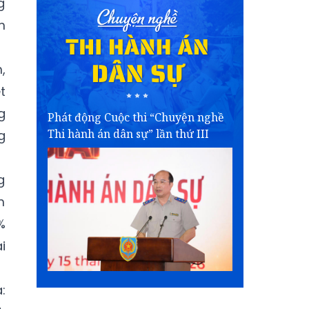
g
m
,
t
g
Phát động Cuộc thi “Chuyện nghề
Thi hành án dân sự” lần thứ III
g
g
m
%
i
: