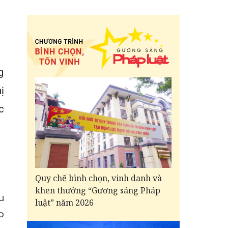
g
ị
c
Quy chế bình chọn, vinh danh và
khen thưởng “Gương sáng Pháp
u
luật” năm 2026
p