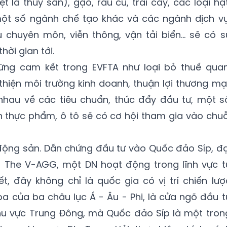
 là thủy sản), gạo, rau củ, trái cây, các loại hạt
 một số ngành chế tạo khác và các ngành dịch vụ
ụ chuyên môn, viễn thông, vận tải biển… sẽ có s
hời gian tới.
ững cam kết trong EVFTA như loại bỏ thuế quan
thiện môi trường kinh doanh, thuận lợi thương mại
hau về các tiêu chuẩn, thúc đẩy đầu tư, một s
 thực phẩm, ô tô sẽ có cơ hội tham gia vào chuỗ
t động sản. Dẫn chứng đầu tư vào Quốc đảo Síp, đạ
 The V-AGG, một DN hoạt động trong lĩnh vực t
ết, đây không chỉ là quốc gia có vị trí chiến lượ
hoa của ba châu lục Á - Âu - Phi, là cửa ngõ đầu t
hu vực Trung Đông, mà Quốc đảo Síp là một tron