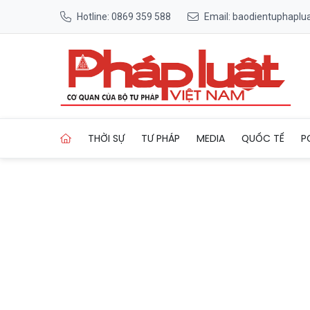
Hotline: 0869 359 588
Email: baodientuphapl
Trang chủ Doanh nghiệp tìm
THỜI SỰ
TƯ PHÁP
MEDIA
QUỐC TẾ
P