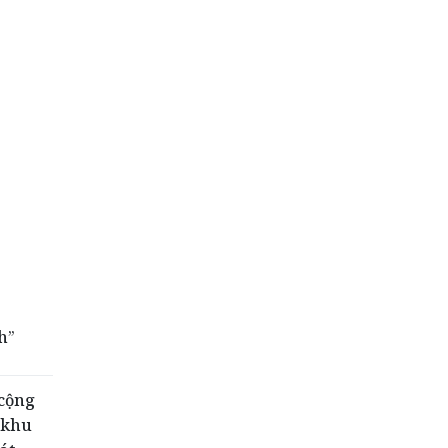
h”
 cộng
 khu