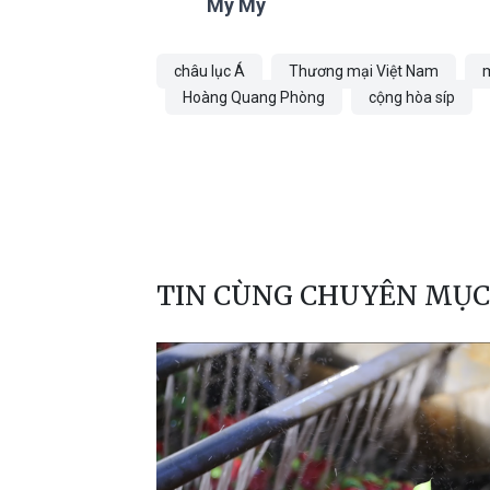
My My
châu lục Á
Thương mại Việt Nam
m
Hoàng Quang Phòng
cộng hòa síp
TIN CÙNG CHUYÊN MỤC