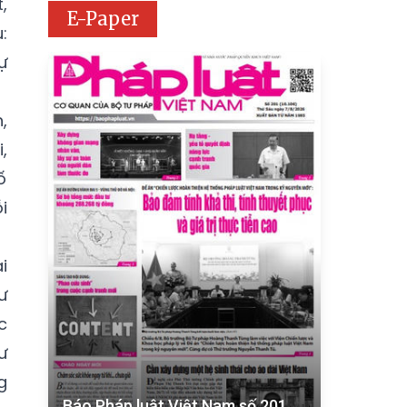
,
E-Paper
:
ự
,
,
ố
i
i
ư
c
ư
g
Báo Pháp luật Việt Nam số 201