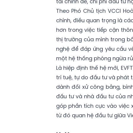
tài chính dễ, chi phí đầu tư h
Theo Phó Chủ tịch VCCI Hoà
chính, điều quan trọng là c
hơn trong việc tiếp cận thông
thị trường của mình trong bố
nghệ để đáp ứng yêu cầu về 
một hệ thống phòng ngừa rủi
Là hiệp định thế hệ mới, EV
trí tuệ, tự do đầu tư và phát
dành đối xử công bằng, bìn
đầu tư và nhà đầu tư của nh
góp phần tích cực vào việc 
từ đó quan hệ đầu tư giữa Vi