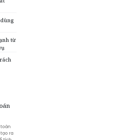
át
u dùng
ạnh từ
vụ
trách
toán
 toàn
tạo ra
ể tích