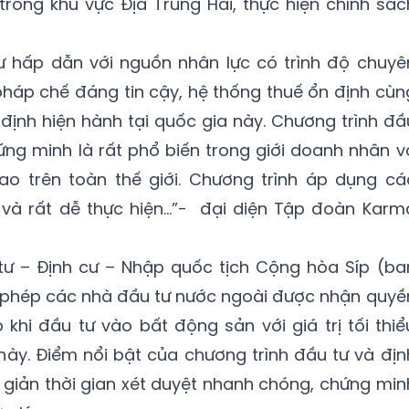
trong khu vực Địa Trung Hải, thực hiện chính sác
ư hấp dẫn với nguồn nhân lực có trình độ chuyê
háp chế đáng tin cậy, hệ thống thuế ổn định cùn
 định hiện hành tại quốc gia này. Chương trình đầ
ứng minh là rất phổ biến trong giới doanh nhân v
o trên toàn thế giới. Chương trình áp dụng cá
ể và rất dễ thực hiện…”- đại diện Tập đoàn Karm
 tư – Định cư – Nhập quốc tịch Cộng hòa Síp (ba
 phép các nhà đầu tư nước ngoài được nhận quyề
hi đầu tư vào bất động sản với giá trị tối thiể
ày. Điểm nổi bật của chương trình đầu tư và địn
n giản thời gian xét duyệt nhanh chóng, chứng min