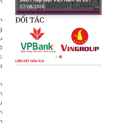
h
07/08/2026
ĐỐI TÁC
n
g
u
à
c
LIÊN KẾT HỮU ÍCH
a
n
n
u
h
h