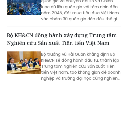
quốc gia về chuyển đổi số và Chiến
lược dữ liệu quốc gia với tầm nhìn đến
năm 2045, đặt mục tiêu đưa Việt Nam
vào nhóm 30 quốc gia dẫn đầu thế giới
về chính phủ số, quản trị dữ liệu và phát
triển trí tuệ nhân tạo (AI).
Bộ KH&CN đồng hành xây dựng Trung tâm
Nghiên cứu Sản xuất Tiên tiến Việt Nam
Bộ trưởng Vũ Hải Quân khẳng định Bộ
KH&CN sẽ đồng hành đầu tư, thành lập
Trung tâm Nghiên cứu Sản xuất Tiên
tiến Việt Nam, tạo không gian để doanh
nghiệp và trường đại học cùng nghiên
cứu, thử nghiệm, phát triển sản phẩm
công nghệ mới.