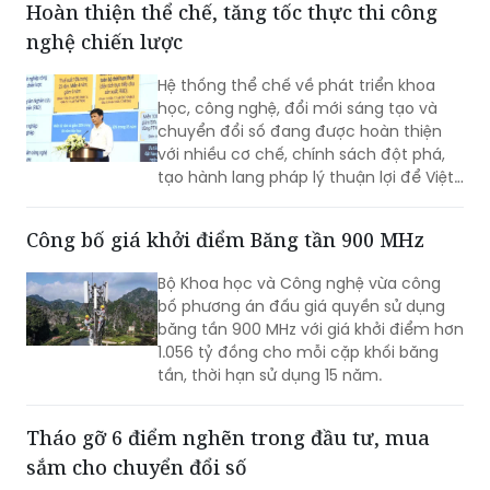
Hoàn thiện thể chế, tăng tốc thực thi công
cách trọng tâm trong nhiệm kỳ cuối và
nghệ chiến lược
cam kết sẽ thực thi quy định này ngay
từ tháng 9 tới.
Hệ thống thể chế về phát triển khoa
học, công nghệ, đổi mới sáng tạo và
chuyển đổi số đang được hoàn thiện
với nhiều cơ chế, chính sách đột phá,
tạo hành lang pháp lý thuận lợi để Việt
Nam từng bước làm chủ công nghệ lõi,
công nghệ chiến lược.
Công bố giá khởi điểm Băng tần 900 MHz
Bộ Khoa học và Công nghệ vừa công
bố phương án đấu giá quyền sử dụng
băng tần 900 MHz với giá khởi điểm hơn
1.056 tỷ đồng cho mỗi cặp khối băng
tần, thời hạn sử dụng 15 năm.
Tháo gỡ 6 điểm nghẽn trong đầu tư, mua
sắm cho chuyển đổi số