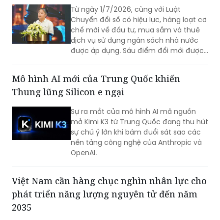
Từ ngày 1/7/2026, cùng với Luật
Chuyển đổi số có hiệu lực, hàng loạt cơ
chế mới về đầu tư, mua sắm và thuê
dịch vụ sử dụng ngân sách nhà nước
được áp dụng. Sáu điểm đổi mới được
kỳ vọng sẽ tháo gỡ các nút thắt về cơ
chế, đẩy nhanh triển khai các nền tảng
Mô hình AI mới của Trung Quốc khiến
số và cơ sở dữ liệu quốc gia.
Thung lũng Silicon e ngại
Sự ra mắt của mô hình AI mã nguồn
mở Kimi K3 từ Trung Quốc đang thu hút
sự chú ý lớn khi bám đuổi sát sao các
nền tảng công nghệ của Anthropic và
OpenAI.
Việt Nam cần hàng chục nghìn nhân lực cho
phát triển năng lượng nguyên tử đến năm
2035