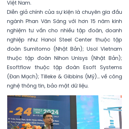
Việt Nam.
Diễn giả chính của sự kiện là chuyên gia đầu
ngành Phan Văn Sáng với hơn 15 năm kinh
nghiệm tư vấn cho nhiều tập đoàn, doanh
nghiệp như: Hanoi Steel Center thuộc tập
đoàn Sumitomo (Nhật Bản); Usol Vietnam
thuộc tập đoàn Nihon Unisys (Nhật Bản);
Esoftflow thuộc tập đoàn Esoft Systems
(Đan Mạch); Tilleke & Gibbins (Mỹ)… về công
nghệ thông tin, bảo mật dữ liệu.