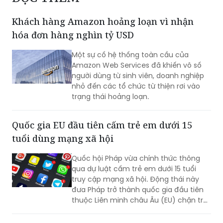
Khách hàng Amazon hoảng loạn vì nhận
hóa đơn hàng nghìn tỷ USD
Một sự cố hệ thống toàn cầu của
Amazon Web Services đã khiến vô số
người dùng từ sinh viên, doanh nghiệp
nhỏ đến các tổ chức từ thiện rơi vào
trạng thái hoảng loạn.
Quốc gia EU đầu tiên cấm trẻ em dưới 15
tuổi dùng mạng xã hội
Quốc hội Pháp vừa chính thức thông
qua dự luật cấm trẻ em dưới 15 tuổi
truy cập mạng xã hội. Động thái này
đưa Pháp trở thành quốc gia đầu tiên
thuộc Liên minh châu Âu (EU) chặn trẻ
em khỏi các ứng dụng như TikTok. Tổng
thống Emmanuel Macron coi đây là cải