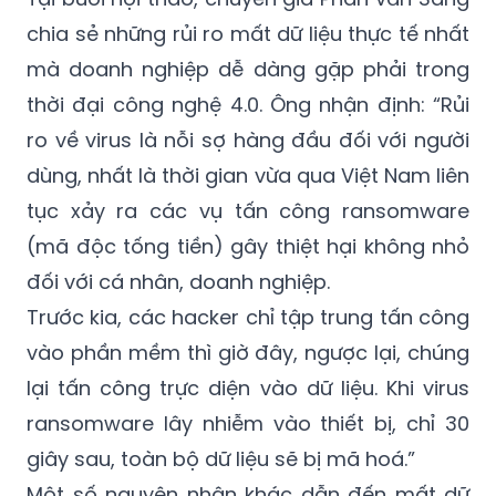
chia sẻ những rủi ro mất dữ liệu thực tế nhất
mà doanh nghiệp dễ dàng gặp phải trong
thời đại công nghệ 4.0. Ông nhận định: “Rủi
ro về virus là nỗi sợ hàng đầu đối với người
dùng, nhất là thời gian vừa qua Việt Nam liên
tục xảy ra các vụ tấn công ransomware
(mã độc tống tiền) gây thiệt hại không nhỏ
đối với cá nhân, doanh nghiệp.
Trước kia, các hacker chỉ tập trung tấn công
vào phần mềm thì giờ đây, ngược lại, chúng
lại tấn công trực diện vào dữ liệu. Khi virus
ransomware lây nhiễm vào thiết bị, chỉ 30
giây sau, toàn bộ dữ liệu sẽ bị mã hoá.”
Một số nguyên nhân khác dẫn đến mất dữ