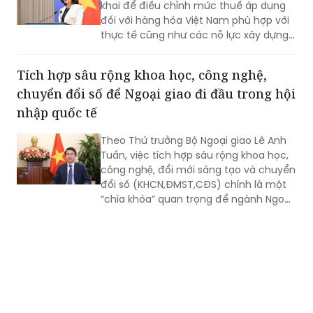
Việt Nam đề nghị phía Hoa Kỳ đánh giá
đầy đủ các biện pháp Việt Nam đã triển
khai để điều chỉnh mức thuế áp dụng
đối với hàng hóa Việt Nam phù hợp với
thực tế cũng như các nỗ lực xây dựng
pháp luật và thực thi của Việt Nam.
Tích hợp sâu rộng khoa học, công nghệ,
chuyển đổi số để Ngoại giao đi đầu trong hội
nhập quốc tế
Theo Thứ trưởng Bộ Ngoại giao Lê Anh
Tuấn, việc tích hợp sâu rộng khoa học,
công nghệ, đổi mới sáng tạo và chuyển
đổi số (KHCN,ĐMST,CĐS) chính là một
“chìa khóa” quan trọng để ngành Ngoại
giao đi đầu, đóng vai trò kiến tạo trong
quá trình hội nhập quốc tế sâu rộng và
toàn diện.