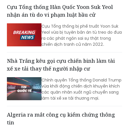
mạng sau loạt trận động đất xảy ra tại
tỉnh Kumamoto.
Cựu Tổng thống Hàn Quốc Yoon Suk Yeol
nhận án tù do vi phạm luật bầu cử
Cựu Tổng thống bị phế truất Yoon Suk
Yeol vừa bị tuyên bản án tù treo do đưa
ra các phát ngôn sai sự thật trong
chiến dịch tranh cử năm 2022.
Nhà Trắng kêu gọi cựu chiến binh làm tài
xế xe tải thay thế người nhập cư
Chính quyền Tổng thống Donald Trump
vừa khởi động chiến dịch khuyến khích
các quân nhân xuất ngũ chuyển sang
làm tài xế xe tải thương mại.