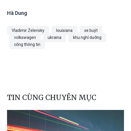
Hà Dung
Vladimir Zelensky
louisiana
xe buýt
volkswagen
ukraina
khu nghỉ dưỡng
cổng thông tin
TIN CÙNG CHUYÊN MỤC