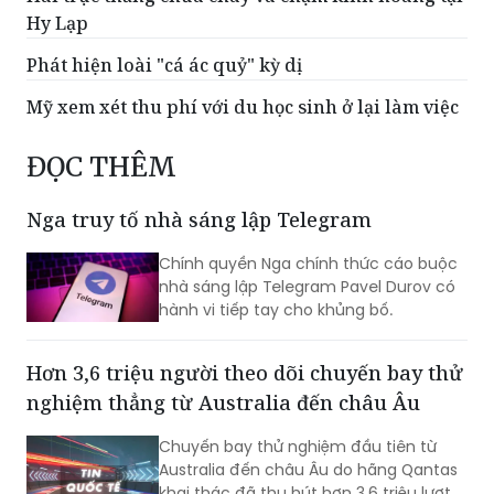
Ba con sư tử tại vườn thú Tokyo tử vong nghi do
sốc nhiệt
Hai trực thăng chữa cháy va chạm kinh hoàng tại
Hy Lạp
Phát hiện loài "cá ác quỷ" kỳ dị
Mỹ xem xét thu phí với du học sinh ở lại làm việc
ĐỌC THÊM
Nga truy tố nhà sáng lập Telegram
Chính quyền Nga chính thức cáo buộc
nhà sáng lập Telegram Pavel Durov có
hành vi tiếp tay cho khủng bố.
Hơn 3,6 triệu người theo dõi chuyến bay thử
nghiệm thẳng từ Australia đến châu Âu