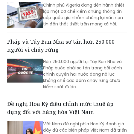
Algeria ra mắt công cụ kiểm chứng thông
tin
Chính phủ Algeria đang tiến hành thiết
lập một cơ chế kiểm chứng thông tin
cấp quốc gia nhằm chống lại vấn nạn
tin đồn thất thiệt trên mạng xã hội.
Pháp và Tây Ban Nha sơ tán hơn 250.000
người vì cháy rừng
Hơn 250.000 người tại Tây Ban Nha và
Pháp buộc phải sơ tán trong bối cảnh
chính quyền hai nước đang nỗ lực
khống chế các đám cháy rừng chưa
kiểm soát được.
Đề nghị Hoa Kỳ điều chỉnh mức thuế áp
dụng đối với hàng hóa Việt Nam