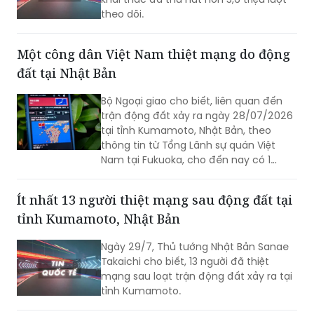
Chuyến bay thử nghiệm đầu tiên từ
Australia đến châu Âu do hãng Qantas
khai thác đã thu hút hơn 3,6 triệu lượt
theo dõi.
Một công dân Việt Nam thiệt mạng do động
đất tại Nhật Bản
Bộ Ngoại giao cho biết, liên quan đến
trận động đất xảy ra ngày 28/07/2026
tại tỉnh Kumamoto, Nhật Bản, theo
thông tin từ Tổng Lãnh sự quán Việt
Nam tại Fukuoka, cho đến nay có 1
công dân Việt Nam thiệt mạng và một
số công dân Việt Nam bị thương trong
Ít nhất 13 người thiệt mạng sau động đất tại
trận động đất.
tỉnh Kumamoto, Nhật Bản
Ngày 29/7, Thủ tướng Nhật Bản Sanae
Takaichi cho biết, 13 người đã thiệt