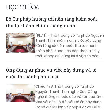
ĐỌC THÊM
Bộ Tư pháp hướng tới nền tảng kiểm soát
thủ tục hành chính thông minh
(PLVN) - Thứ trưởng Bộ Tư pháp Nguyễn
Thanh Tịnh nhấn mạnh, việc xây dựng
Nền tảng số kiểm soát thủ tục hành
chính phải được tiếp cận theo tư duy
mới, không chỉ dừng lại ở việc số hóa
các quy trình, biểu mẫu hay thay thế
một số thao tác thủ công bằng công
Ứng dụng AI phục vụ việc xây dựng và tổ
nghệ, mà phải hướng tới xây dựng một
chức thi hành pháp luật
nền tảng thực sự thông minh, chủ
động, dựa trên dữ liệu và tạo ra giá trị
Chiều 4/8, Thứ trưởng Bộ Tư pháp
gia tăng cho công tác quản lý nhà
Nguyễn Thanh Tịnh nghe Cục Công
nước.
nghệ thông tin báo cáo về kết quả làm
việc với các Bộ đối với Đề án Xây dựng
Cơ sở dữ liệu lớn về pháp luật và Đề án