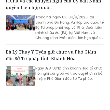
ICCPR và các khuyến nghị của Ủy ban Nhân
quyền Liên hợp quốc
Trong hai ngày 03–04/8/2026, tại
thành phố Đà Nẵng, Vụ Hợp tác quốc tế
Bộ Tư pháp phối hợp với Phái đoàn Liên
minh châu Âu (EU) tại Việt Nam và
Chương trình Phát triển Liên hợp quốc
(UNDP) tại Việt Nam tổ chức Hội thảo
về thực hiện các khuyến nghị của Ủy
Bà Lý Thụy Ý Uyên giữ chức vụ Phó Giám
ban Nhân quyền Liên hợp quốc đối với
đốc Sở Tư pháp tỉnh Khánh Hòa
Báo cáo định kỳ lần thứ tư của Việt
Nam về thực hiện Công ước quốc tế về
Ngày 3/8, UBND tỉnh Khánh Hòa tổ chức
các quyền dân sự và chính trị (ICCPR)
hội nghị công bố và trao quyết định bổ
và Hội nghị tập huấn về thực hiện Công
nhiệm Phó Giám đốc Sở Tư pháp.
ước ICCPR. Đây là chuỗi hoạt động
được triển khai trong khuôn khổ Dự án
“Tăng cường pháp luật và tư pháp tại
Việt Nam giai đoạn II” (EU JULE II), góp
phần nâng cao năng lực của các cơ
quan, tổ chức trong việc thực hiện các