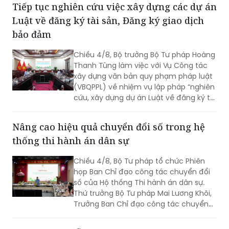
Tiếp tục nghiên cứu việc xây dựng các dự án
Luật về đăng ký tài sản, Đăng ký giao dịch
bảo đảm
Chiều 4/8, Bộ trưởng Bộ Tư pháp Hoàng
Thanh Tùng làm việc với Vụ Công tác
xây dựng văn bản quy phạm pháp luật
(VBQPPL) về nhiệm vụ lập pháp “nghiên
cứu, xây dựng dự án Luật về đăng ký tài
sản” và “rà soát, sửa đổi Luật Đăng ký
giao dịch bảo đảm”. Cùng dự có Thứ
Nâng cao hiệu quả chuyển đổi số trong hệ
trưởng Đặng Hoàng Oanh.
thống thi hành án dân sự
Chiều 4/8, Bộ Tư pháp tổ chức Phiên
họp Ban Chỉ đạo công tác chuyển đổi
số của Hộ thống Thi hành án dân sự.
Thứ trưởng Bộ Tư pháp Mai Lương Khôi,
Trưởng Ban Chỉ đạo công tác chuyển
đổi số của Hệ thống Thi hành án dân sự
(Ban Chỉ đạo).