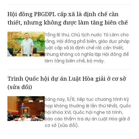
Ứng dụng trí tuệ nhân tạo trong xây
dựng và tổ chức thi hành pháp luật
Hội đồng PBGDPL cấp xã là định chế cần
trình Thủ tướng Chính phủ.
thiết, nhưng không được làm tăng biên chế
Tổng Bí thư, Chủ tịch nước Tô Lâm cho
rằng, Hội đồng phổ biến, giáo dục pháp
luật cấp xã là định chế rất cần thiết,
nhưng không có nghĩa lập Hội đồng để
làm tăng biên chế, bộ máy.
Trình Quốc hội dự án Luật Hòa giải ở cơ sở
(sửa đổi)
Sáng nay, 5/8, tiếp tục chương trình Kỳ
họp không thường lệ lần thứ Nhất, Quốc
hội khóa XVI, Quốc hội nghe tờ trình,
báo cáo thẩm tra dự án Luật Hòa giải ở
cơ sở (sửa đổi).