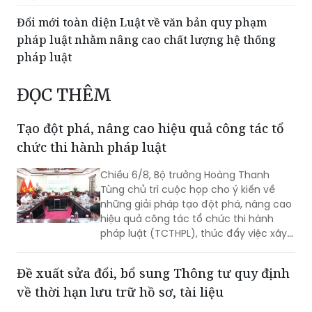
Đổi mới toàn diện Luật về văn bản quy phạm
pháp luật nhằm nâng cao chất lượng hệ thống
pháp luật
ĐỌC THÊM
Tạo đột phá, nâng cao hiệu quả công tác tổ
chức thi hành pháp luật
Chiều 6/8, Bộ trưởng Hoàng Thanh
Tùng chủ trì cuộc họp cho ý kiến về
những giải pháp tạo đột phá, nâng cao
hiệu quả công tác tổ chức thi hành
pháp luật (TCTHPL), thúc đẩy việc xây
dựng văn hóa tuân thủ pháp luật
(VHTTPL). Cùng dự có Thứ trưởng
Đề xuất sửa đổi, bổ sung Thông tư quy định
Nguyễn Thanh Tịnh.
về thời hạn lưu trữ hồ sơ, tài liệu