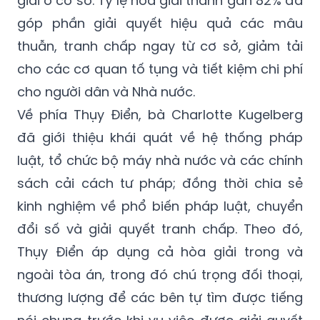
giải ở cơ sở. Tỷ lệ hòa giải thành gần 82% đã
góp phần giải quyết hiệu quả các mâu
thuẫn, tranh chấp ngay từ cơ sở, giảm tải
cho các cơ quan tố tụng và tiết kiệm chi phí
cho người dân và Nhà nước.
Về phía Thụy Điển, bà Charlotte Kugelberg
đã giới thiệu khái quát về hệ thống pháp
luật, tổ chức bộ máy nhà nước và các chính
sách cải cách tư pháp; đồng thời chia sẻ
kinh nghiệm về phổ biến pháp luật, chuyển
đổi số và giải quyết tranh chấp. Theo đó,
Thụy Điển áp dụng cả hòa giải trong và
ngoài tòa án, trong đó chú trọng đối thoại,
thương lượng để các bên tự tìm được tiếng