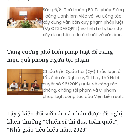
Sáng 6/8, Thứ trưởng Bộ Tư pháp Đặng
Hoàng Oanh làm việc với Vụ Công tác
xây dựng văn bản quy phạm pháp luật
(Vụ CTXDVBQPPL) về tình hình, tiến độ
xây dựng hồ sơ dự án Luật về văn bản
quy phạm pháp luật (VBQPPL).
Tăng cường phổ biến pháp luật để nâng
hiệu quả phòng ngừa tội phạm
Chiều 6/8, Quốc hội (QH) thảo luận ở
tổ về dự án Nghị quyết thay thế Nghị
quyết số 96/2019/QH14 về công tác
phòng, chống tội phạm và vi phạm
pháp luật, công tác của Viện kiểm sát
nhân dân, Tòa án nhân dân và công
tác thi hành án (Nghị quyết 96).
Lấy ý kiến đối với các cá nhân được đề nghị
khen thưởng “Chiến sĩ thi đua toàn quốc”,
“Nhà giáo tiêu biểu năm 2026”