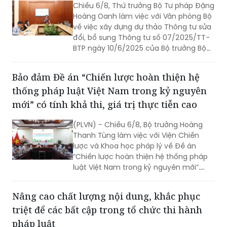
Chiều 6/8, Thứ trưởng Bộ Tư pháp Đặng
Hoàng Oanh làm việc với Văn phòng Bộ
về việc xây dựng dự thảo Thông tư sửa
đổi, bổ sung Thông tư số 07/2025/TT-
BTP ngày 10/6/2025 của Bộ trưởng Bộ
Tư pháp quy định thời hạn lưu trữ hồ sơ,
tài liệu ngành Tư pháp (Thông tư số
Bảo đảm Đề án “Chiến lược hoàn thiện hệ
07).
thống pháp luật Việt Nam trong kỷ nguyên
mới” có tính khả thi, giá trị thực tiễn cao
(PLVN) - Chiều 6/8, Bộ trưởng Hoàng
Thanh Tùng làm việc với Viện Chiến
lược và Khoa học pháp lý về Đề án
“Chiến lược hoàn thiện hệ thống pháp
luật Việt Nam trong kỷ nguyên mới”.
Cùng dự có Thứ trưởng Nguyễn Thanh
Tú.
Nâng cao chất lượng nội dung, khắc phục
triệt để các bất cập trong tổ chức thi hành
pháp luật