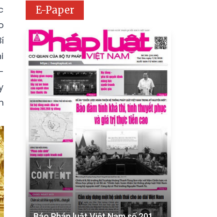
c
E-Paper
o
í
i
-
y
m
Báo Pháp luật Việt Nam số 201