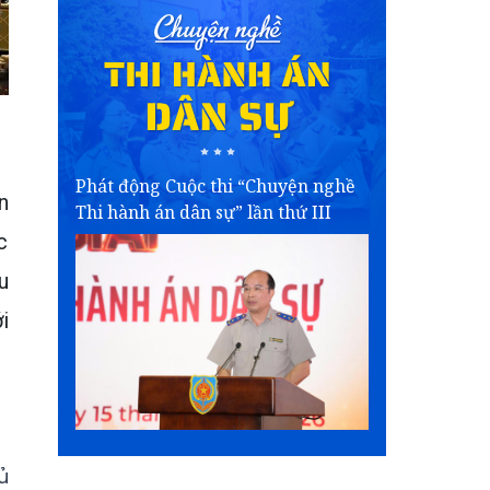
Phát động Cuộc thi “Chuyện nghề
n
Thi hành án dân sự” lần thứ III
c
u
i
ủ