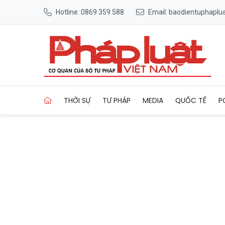
Hotline: 0869 359 588
Email: baodientuphapl
Trang chủ Đoàn cấp cao Cam
THỜI SỰ
TƯ PHÁP
MEDIA
QUỐC TẾ
P