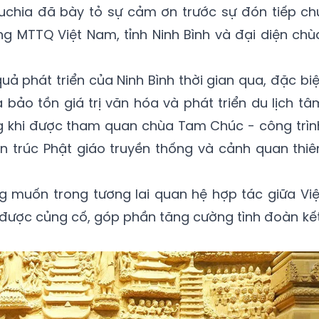
hia đã bày tỏ sự cảm ơn trước sự đón tiếp ch
g MTTQ Việt Nam, tỉnh Ninh Bình và đại diện chù
ả phát triển của Ninh Bình thời gian qua, đặc biệ
a bảo tồn giá trị văn hóa và phát triển du lịch tâ
ng khi được tham quan chùa Tam Chúc - công trìn
ến trúc Phật giáo truyền thống và cảnh quan thiê
muốn trong tương lai quan hệ hợp tác giữa Việ
được củng cố, góp phần tăng cường tình đoàn kết