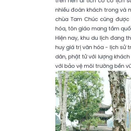
trên nền di tích cổ có lịch
nhiều đoàn khách trong và 
chùa Tam Chúc cũng được l
hóa, tôn giáo mang tầm quốc
Hiện nay, khu du lịch đang t
huy giá trị văn hóa - lịch s
dân, phật tử với lượng khách 
với bảo vệ môi trường bền v