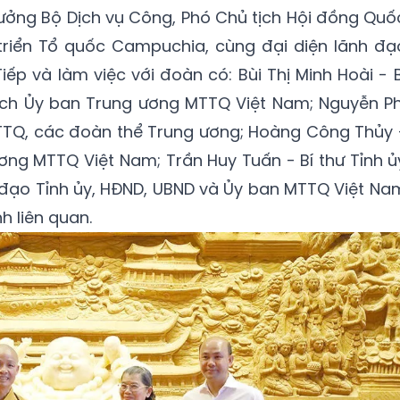
ưởng Bộ Dịch vụ Công, Phó Chủ tịch Hội đồng Quố
 triển Tổ quốc Campuchia, cùng đại diện lãnh đạ
ếp và làm việc với đoàn có: Bùi Thị Minh Hoài - B
ịch Ủy ban Trung ương MTTQ Việt Nam; Nguyễn Ph
MTTQ, các đoàn thể Trung ương; Hoàng Công Thủy 
ơng MTTQ Việt Nam; Trần Huy Tuấn - Bí thư Tỉnh ủ
h đạo Tỉnh ủy, HĐND, UBND và Ủy ban MTTQ Việt Na
h liên quan.