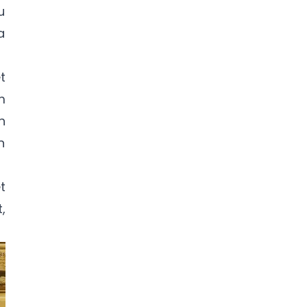
u
a
t
m
h
n
t
,