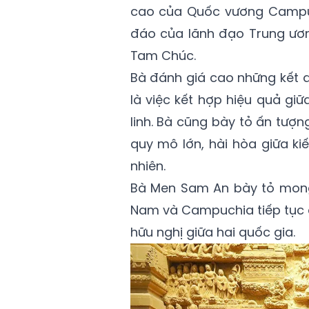
cao của Quốc vương Campuc
đáo của lãnh đạo Trung ươn
Tam Chúc.
Bà đánh giá cao những kết qu
là việc kết hợp hiệu quả giữ
linh. Bà cũng bày tỏ ấn tượ
quy mô lớn, hài hòa giữa ki
nhiên.
Bà Men Sam An bày tỏ mong 
Nam và Campuchia tiếp tục 
hữu nghị giữa hai quốc gia.