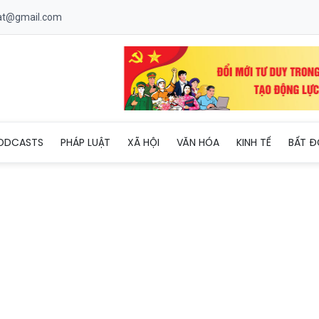
uat@gmail.com
puchia thăm Khu du lịch Tam Chúc
ODCASTS
PHÁP LUẬT
XÃ HỘI
VĂN HÓA
KINH TẾ
BẤT Đ