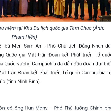
ưu niệm tại Khu Du lịch quốc gia Tam Chúc (Ảnh:
Phạm Hiền)
/3, bà Men Sam An - Phó Chủ tịch Đảng Nhân dâ
ng Quốc gia Mặt trận Đoàn kết Phát triển Tổ quố
ủa Quốc vương Campuchia đã dẫn đầu đoàn đại biể
ặt trận Đoàn kết Phát triển Tổ quốc Campuchia tớ
c (tỉnh Ninh Bình).
òn có ông Hun Many - Phó Thủ tướng Chính ph