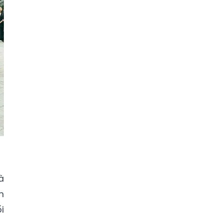
à
h
i