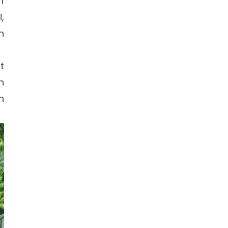
n
,
n
t
n
n