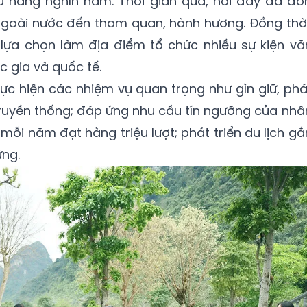
 sử hàng nghìn năm. Thời gian qua, nơi đây đã đó
ngoài nước đến tham quan, hành hương. Đồng thời
ựa chọn làm địa điểm tổ chức nhiều sự kiện vă
 gia và quốc tế.
hực hiện các nhiệm vụ quan trọng như gìn giữ, phá
ử truyền thống; đáp ứng nhu cầu tín ngưỡng của nhâ
mỗi năm đạt hàng triệu lượt; phát triển du lịch gắ
ững.