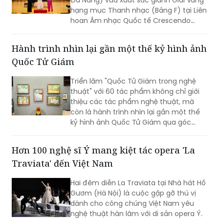
hạng mục Thanh nhạc (Bảng F) tại Liên
hoan Âm nhạc Quốc tế Crescendo
2026. Thành tích tiếp tục khẳng định
dấu ấn của nữ tiến sĩ 9X trong lĩnh vực
Hành trình nhìn lại gần một thế kỷ hình ảnh
biểu diễn, nghiên cứu và đào tạo âm
Quốc Tử Giám
nhạc.
Triển lãm "Quốc Tử Giám trong nghệ
thuật" với 60 tác phẩm không chỉ giới
thiệu các tác phẩm nghệ thuật, mà
còn là hành trình nhìn lại gần một thế
kỷ hình ảnh Quốc Tử Giám qua góc
nhìn của các họa sĩ, kiến trúc sư, nhiếp
ảnh gia và nghệ sĩ thuộc nhiều thế hệ.
Hơn 100 nghệ sĩ Ý mang kiệt tác opera 'La
Traviata' đến Việt Nam
Hai đêm diễn La Traviata tại Nhà hát Hồ
Gươm (Hà Nội) là cuộc gặp gỡ thú vị
dành cho công chúng Việt Nam yêu
nghệ thuật hàn lâm với di sản opera Ý.