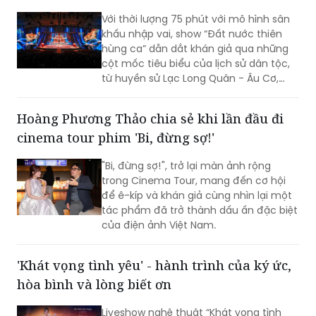
Với thời lượng 75 phút với mô hình sân
khấu nhập vai, show “Đất nước thiên
hùng ca” dẫn dắt khán giả qua những
cột mốc tiêu biểu của lịch sử dân tộc,
từ huyền sử Lạc Long Quân - Âu Cơ,
thời Hùng Vương dựng nước, các chiến
công giữ nước hào hùng đến khát vọng
Hoàng Phương Thảo chia sẻ khi lần đầu đi
phát triển hùng cường của dân tộc
cinema tour phim 'Bi, đừng sợ!'
trong thời đại mới.
"Bi, đừng sợ!", trở lại màn ảnh rộng
trong Cinema Tour, mang đến cơ hội
để ê-kíp và khán giả cùng nhìn lại một
tác phẩm đã trở thành dấu ấn đặc biệt
của điện ảnh Việt Nam.
'Khát vọng tình yêu' - hành trình của ký ức,
hòa bình và lòng biết ơn
Liveshow nghệ thuật “Khát vọng tình