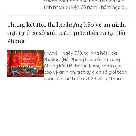
nhiễm chất độc hóa học trên địa bàn
tỉnh nhân sự kiện 65 năm Thảm họa da
cam ở Việt Nam (10/8/1961 -
10/8/2026) và tổng kết 5 năm phong
Chung kết Hội thi lực lượng bảo vệ an ninh,
trào “Vì nạn nhân chất độc da cam”.
trật tự ở cơ sở giỏi toàn quốc diễn ra tại Hải
Phòng
(PLVN) - Ngày 7/8, tại Nhà hát Hoa
Phượng (Hải Phòng) sẽ diễn ra vòng
Chung kết Hội thi lực lượng tham gia
bảo vệ an ninh, trật tự ở cơ sở giỏi toàn
quốc lần thứ I năm 2026 với sự tham
gia của 8 đội tuyển xuất sắc đại diện
cho 34 tỉnh, TP.