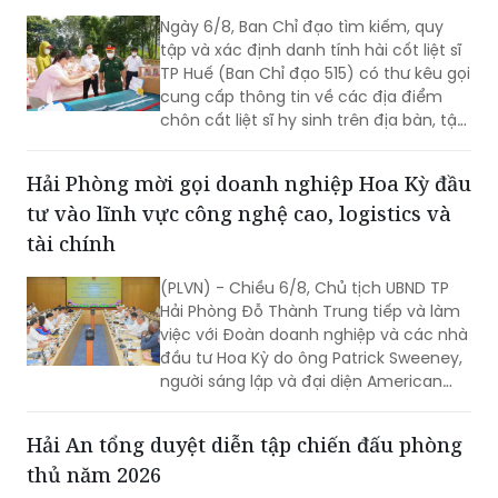
Ngày 6/8, Ban Chỉ đạo tìm kiếm, quy
tập và xác định danh tính hài cốt liệt sĩ
TP Huế (Ban Chỉ đạo 515) có thư kêu gọi
cung cấp thông tin về các địa điểm
chôn cất liệt sĩ hy sinh trên địa bàn, tập
trung tại khu vực đèo Phước Tượng,
đèo Hải Vân (xã Chân Mây - Lăng Cô)
Hải Phòng mời gọi doanh nghiệp Hoa Kỳ đầu
và khu vực sông Truồi (xã Lộc An).
tư vào lĩnh vực công nghệ cao, logistics và
tài chính
(PLVN) - Chiều 6/8, Chủ tịch UBND TP
Hải Phòng Đỗ Thành Trung tiếp và làm
việc với Đoàn doanh nghiệp và các nhà
đầu tư Hoa Kỳ do ông Patrick Sweeney,
người sáng lập và đại diện American
Kestrel Global Strategies Group làm
Trưởng đoàn đến thăm, làm việc và
Hải An tổng duyệt diễn tập chiến đấu phòng
tìm hiểu cơ hội đầu tư tại Hải Phòng.
thủ năm 2026