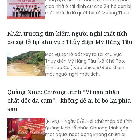
giao nhà ở tái định cư cho 24 hộ dân bị
mất nhà do lũ quét tại xã Mường Than.
Khẩn trương tìm kiếm người nghi mất tích
do sạt lở tại khu vực Thủy điện Mý Háng Tầu
Một vụ sạt lở đất xảy ra tại khu vực
Thủy điện Mý Háng Tầu (xã Chế Tạo,
tỉnh Lào Cai) vào chiều 5/8 đã khiến
một người nghi mất tích.
Quảng Ninh: Chương trình “Vì nạn nhân
chất độc da cam” - không để ai bị bỏ lại phía
sau
(PLVN) – Ngày 6/8, Hội Chữ thập đỏ tỉnh
Quảng Ninh tổ chức Chương trình gặp
mặt Người hoạt động kháng chiến bị