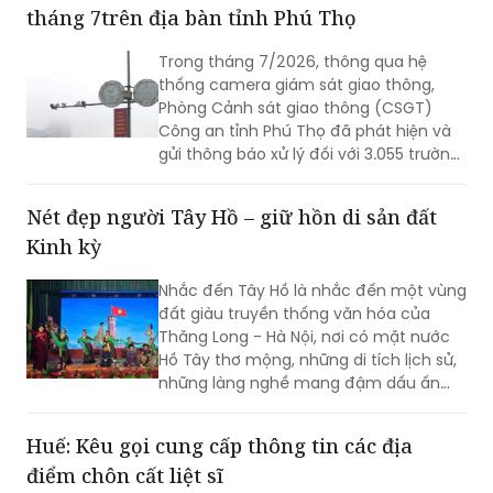
tháng 7trên địa bàn tỉnh Phú Thọ
Trong tháng 7/2026, thông qua hệ
thống camera giám sát giao thông,
Phòng Cảnh sát giao thông (CSGT)
Công an tỉnh Phú Thọ đã phát hiện và
gửi thông báo xử lý đối với 3.055 trường
hợp ô tô vi phạm trật tự an toàn giao
thông (TTATGT). Các lỗi vi phạm phổ
Nét đẹp người Tây Hồ – giữ hồn di sản đất
biến tập trung vào hành vi chạy quá
Kinh kỳ
tốc độ và không chấp hành tín hiệu
đèn giao thông.
Nhắc đến Tây Hồ là nhắc đến một vùng
đất giàu truyền thống văn hóa của
Thăng Long - Hà Nội, nơi có mặt nước
Hồ Tây thơ mộng, những di tích lịch sử,
những làng nghề mang đậm dấu ấn
dân gian và những con người luôn biết
trân trọng, gìn giữ các giá trị văn hóa
Huế: Kêu gọi cung cấp thông tin các địa
nghìn năm văn hiến.
điểm chôn cất liệt sĩ