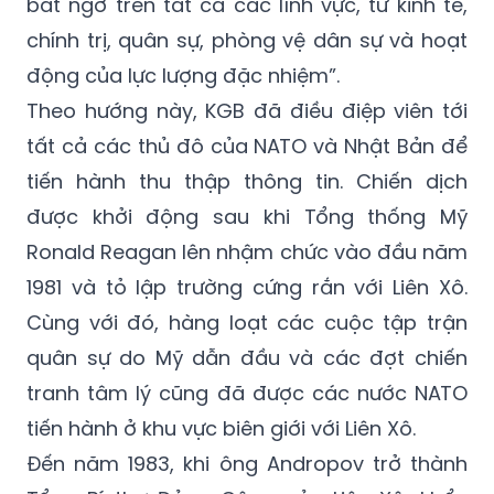
hiện và đánh giá những dấu hiệu của việc
chuẩn bị cho một cuộc tấn công hạt nhân
bất ngờ trên tất cả các lĩnh vực, từ kinh tế,
chính trị, quân sự, phòng vệ dân sự và hoạt
động của lực lượng đặc nhiệm”.
Theo hướng này, KGB đã điều điệp viên tới
tất cả các thủ đô của NATO và Nhật Bản để
tiến hành thu thập thông tin. Chiến dịch
được khởi động sau khi Tổng thống Mỹ
Ronald Reagan lên nhậm chức vào đầu năm
1981 và tỏ lập trường cứng rắn với Liên Xô.
Cùng với đó, hàng loạt các cuộc tập trận
quân sự do Mỹ dẫn đầu và các đợt chiến
tranh tâm lý cũng đã được các nước NATO