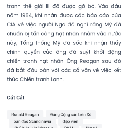
Khi NATO rút bớt một số vũ khí được huy
động để tập trận, ngòi nổ của cuộc Chiến
tranh thế giới III đã được gỡ bỏ. Vào đầu
năm 1984, khi nhận được các báo cáo của
CIA về việc người Nga đã nghĩ rằng Mỹ đã
chuẩn bị tấn công hạt nhân nhằm vào nước
này, Tổng thống Mỹ đã sốc khi nhận thấy
chính quyền của ông đã suýt khởi động
chiến tranh hạt nhân. Ông Reagan sau đó
đã bắt đầu bàn với các cố vấn về việc kết
thúc Chiến tranh Lạnh.
Cát Cát