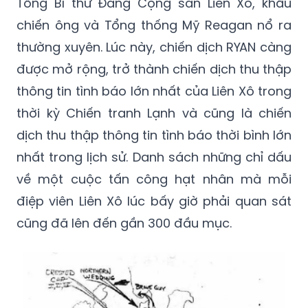
tiến hành ở khu vực biên giới với Liên Xô.
Đến năm 1983, khi ông Andropov trở thành
Tổng Bí thư Đảng Cộng sản Liên Xô, khẩu
chiến ông và Tổng thống Mỹ Reagan nổ ra
thường xuyên. Lúc này, chiến dịch RYAN càng
được mở rộng, trở thành chiến dịch thu thập
thông tin tình báo lớn nhất của Liên Xô trong
thời kỳ Chiến tranh Lạnh và cũng là chiến
dịch thu thập thông tin tình báo thời bình lớn
nhất trong lịch sử. Danh sách những chỉ dấu
về một cuộc tấn công hạt nhân mà mỗi
điệp viên Liên Xô lúc bấy giờ phải quan sát
cũng đã lên đến gần 300 đầu mục.