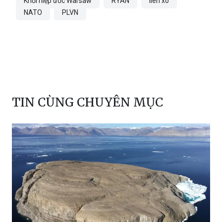
Ronald Reagan
Đảng Cộng sản Liên Xô
bán đảo Scandinavia
điệp viên
Khối hiệp ước Warsaw
RYAN
liên xô
NATO
PLVN
TIN CÙNG CHUYÊN MỤC