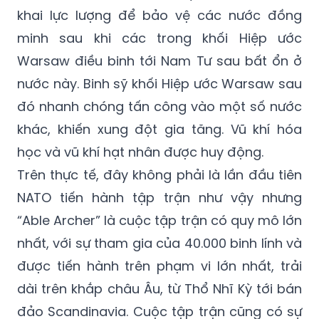
quân.
Kịch bản được đặt ra ở đây là NATO sẽ triển
khai lực lượng để bảo vệ các nước đồng
minh sau khi các trong khối Hiệp ước
Warsaw điều binh tới Nam Tư sau bất ổn ở
nước này. Binh sỹ khối Hiệp ước Warsaw sau
đó nhanh chóng tấn công vào một số nước
khác, khiến xung đột gia tăng. Vũ khí hóa
học và vũ khí hạt nhân được huy động.
Trên thực tế, đây không phải là lần đầu tiên
NATO tiến hành tập trận như vậy nhưng
“Able Archer” là cuộc tập trận có quy mô lớn
nhất, với sự tham gia của 40.000 binh lính và
được tiến hành trên phạm vi lớn nhất, trải