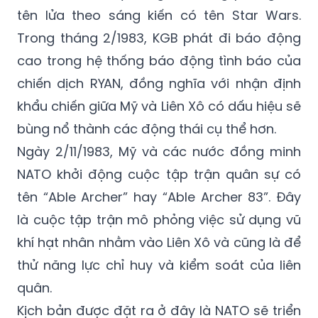
Đầu năm 1983, Tổng thống Mỹ Reagan công
bố kế hoạch xây dựng hệ thống phòng thủ
tên lửa theo sáng kiến có tên Star Wars.
Trong tháng 2/1983, KGB phát đi báo động
cao trong hệ thống báo động tình báo của
chiến dịch RYAN, đồng nghĩa với nhận định
khẩu chiến giữa Mỹ và Liên Xô có dấu hiệu sẽ
bùng nổ thành các động thái cụ thể hơn.
Ngày 2/11/1983, Mỹ và các nước đồng minh
NATO khởi động cuộc tập trận quân sự có
tên “Able Archer” hay “Able Archer 83”. Đây
là cuộc tập trận mô phỏng việc sử dụng vũ
khí hạt nhân nhằm vào Liên Xô và cũng là để
thử năng lực chỉ huy và kiểm soát của liên