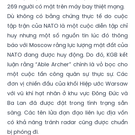
và đã bị Liên Xô bắn rơi do nhầm tưởng đó
là máy bay do thám của Mỹ, khiến toàn bộ
269 người có mặt trên máy bay thiệt mạng.
Dù không có bằng chứng thực tế do cuộc
tập trận của NATO là một cuộc diễn tập chỉ
huy nhưng một số nguồn tin lúc đó thông
báo với Moscow rằng lực lượng mặt đất của
NATO đang được huy động. Do đó, KGB kết
luận rằng “Able Archer” chính là vỏ bọc cho
một cuộc tấn công quân sự thực sự. Các
đơn vị chiến đấu của khối Hiệp ước Warsaw
với vũ khí hạt nhân ở khu vực Đông Đức và
Ba Lan đã được đặt trong tình trạng sẵn
sàng. Các tên lửa đạn đạo liên lục địa vốn