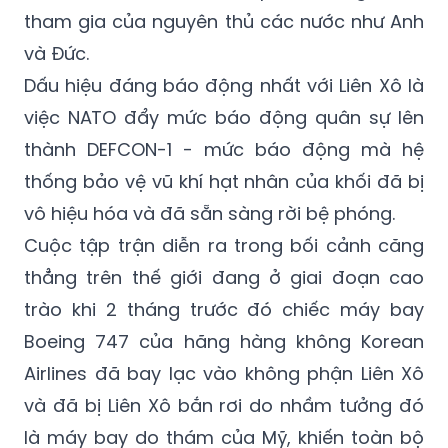
dài trên khắp châu Âu, từ Thổ Nhĩ Kỳ tới bán
đảo Scandinavia. Cuộc tập trận cũng có sự
tham gia của nguyên thủ các nước như Anh
và Đức.
Dấu hiệu đáng báo động nhất với Liên Xô là
việc NATO đẩy mức báo động quân sự lên
thành DEFCON-1 - mức báo động mà hệ
thống bảo vệ vũ khí hạt nhân của khối đã bị
vô hiệu hóa và đã sẵn sàng rời bệ phóng.
Cuộc tập trận diễn ra trong bối cảnh căng
thẳng trên thế giới đang ở giai đoạn cao
trào khi 2 tháng trước đó chiếc máy bay
Boeing 747 của hãng hàng không Korean
Airlines đã bay lạc vào không phận Liên Xô