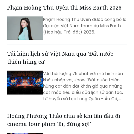
TP Sáng tạo của Hà Nội. Đêm nhạc đã
Phạm Hoàng Thu Uyên thi Miss Earth 2026
xóa nhòa khoảng cách giữa âm nhạc
hàn lâm và khán giả, để lại dấu ấn văn
Phạm Hoàng Thu Uyên được công bố là
hóa trong lòng người dân địa phương
đại diện Việt Nam tham dự Miss Earth
cùng du khách thập phương.
(Hoa hậu Trái đất) 2026.
Tái hiện lịch sử Việt Nam qua 'Đất nước
thiên hùng ca'
Với thời lượng 75 phút với mô hình sân
khấu nhập vai, show “Đất nước thiên
hùng ca” dẫn dắt khán giả qua những
cột mốc tiêu biểu của lịch sử dân tộc,
từ huyền sử Lạc Long Quân - Âu Cơ,
thời Hùng Vương dựng nước, các chiến
công giữ nước hào hùng đến khát vọng
Hoàng Phương Thảo chia sẻ khi lần đầu đi
phát triển hùng cường của dân tộc
cinema tour phim 'Bi, đừng sợ!'
trong thời đại mới.