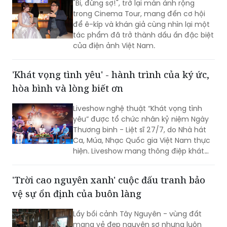
"Bi, đừng sợ!", trở lại màn ảnh rộng
trong Cinema Tour, mang đến cơ hội
để ê-kíp và khán giả cùng nhìn lại một
tác phẩm đã trở thành dấu ấn đặc biệt
của điện ảnh Việt Nam.
'Khát vọng tình yêu' - hành trình của ký ức,
hòa bình và lòng biết ơn
Liveshow nghệ thuật “Khát vọng tình
yêu” được tổ chức nhân kỷ niệm Ngày
Thương binh - Liệt sĩ 27/7, do Nhà hát
Ca, Múa, Nhạc Quốc gia Việt Nam thực
hiện. Liveshow mang thông điệp khát
vọng về tình yêu đôi lứa, hạnh phúc gia
đình, tình yêu con người và quê hương,
'Trời cao nguyên xanh' cuộc đấu tranh bảo
đất nước. Đó còn là khát vọng hòa
vệ sự ổn định của buôn làng
bình, lòng biết ơn đối với những người
đã ngã xuống vì độc lập, tự do của Tổ
Lấy bối cảnh Tây Nguyên - vùng đất
quốc.
mang vẻ đẹp nguyên sơ nhưng luôn