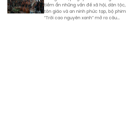
tiềm ẩn những vấn đề xã hội, dân tộc,
tôn giáo và an ninh phức tạp, bộ phim
“Trời cao nguyên xanh” mở ra câu
chuyện nhiều tầng lớp về cuộc đấu
tranh bảo vệ sự ổn định của buôn làng
trước những âm mưu kích động, chia rẽ
khối đại đoàn kết dân tộc.