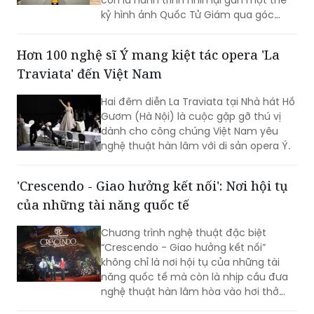
còn là hành trình nhìn lại gần một thế
kỷ hình ảnh Quốc Tử Giám qua góc
nhìn của các họa sĩ, kiến trúc sư, nhiếp
ảnh gia và nghệ sĩ thuộc nhiều thế hệ.
Hơn 100 nghệ sĩ Ý mang kiệt tác opera 'La
Traviata' đến Việt Nam
Hai đêm diễn La Traviata tại Nhà hát Hồ
Gươm (Hà Nội) là cuộc gặp gỡ thú vị
dành cho công chúng Việt Nam yêu
nghệ thuật hàn lâm với di sản opera Ý.
'Crescendo - Giao hưởng kết nối': Nơi hội tụ
của những tài năng quốc tế
Chương trình nghệ thuật đặc biệt
“Crescendo - Giao hưởng kết nối”
không chỉ là nơi hội tụ của những tài
năng quốc tế mà còn là nhịp cầu đưa
nghệ thuật hàn lâm hòa vào hơi thở
cuộc sống, góp phần khẳng định vị thế