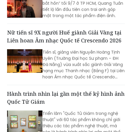
bắt hồn” tối 9/7 ở TP HCM, Quang Tuấn
tiết lộ lần đầu tiên con trai anh góp
mặt trong một tác phẩm điện ảnh.
Nữ tiến sĩ 9X người Huế giành Giải Vàng tại
Liên hoan Âm nhạc Quốc tế Crescendo 2026
Tiến sĩ, giảng viên Nguyễn Hoàng Tịnh
Uyên (Trường Đại học Sư phạm – ĐH
Đà Nẵng) vừa xuất sắc giành Giải Vàng
hạng mục Thanh nhạc (Bảng F) tại Liên
hoan Âm nhạc Quốc tế Crescendo
2026. Thành tích tiếp tục khẳng định
dấu ấn của nữ tiến sĩ 9X trong lĩnh vực
Hành trình nhìn lại gần một thế kỷ hình ảnh
biểu diễn, nghiên cứu và đào tạo âm
Quốc Tử Giám
nhạc.
Triển lãm "Quốc Tử Giám trong nghệ
thuật" với 60 tác phẩm không chỉ giới
thiệu các tác phẩm nghệ thuật, mà