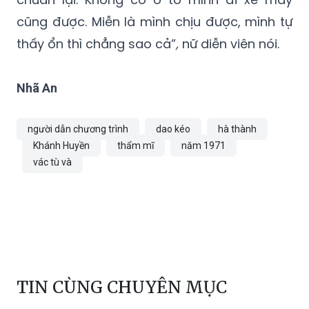
cũng được. Miễn là mình chịu được, mình tự
thấy ổn thì chẳng sao cả”
,
nữ diễn viên nói.
Nhã An
người dẫn chương trình
dao kéo
hà thành
Khánh Huyền
thẩm mĩ
năm 1971
vác tù và
TIN CÙNG CHUYÊN MỤC