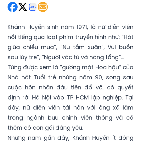
Khánh Huyền sinh năm 1971, là nữ diễn viên
nổi tiếng qua loạt phim truyền hình như: “Hát
giữa chiều mưa”, “Nụ tầm xuân”, Vui buồn
sau lũy tre”, “Người vác tù và hàng tổng”…
Từng được xem là “gương mặt Hoa hậu” của
Nhà hát Tuổi trẻ những năm 90, song sau
cuộc hôn nhân đầu tiên đổ vỡ, cô quyết
định rời Hà Nội vào TP HCM lập nghiệp. Tại
đây, nữ diễn viên tái hôn với ông xã làm
trong ngành bưu chính viễn thông và có
thêm cô con gái đáng yêu.
Những năm gần đây, Khánh Huyền ít đóng