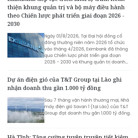
thiện khung quản trị và bộ máy điều hành
theo Chiến lược phát triển giai đoạn 2026 -
2030
Ngày 01/8/2026, Tại Đại hội đồng cổ
đông thường niên năm 2026 tổ chức
vào tháng 4/2026, Eximbank đã thông
qua Chiến lược phát triển giai đoạn
2026 - 2030 và Khung quản trị doanh
nghiệp mới theo định hướng tiếp cận
các chuẩn mực quản trị quốc tế, phù
Dự án điện gió của T&T Group tại Lào ghi
hợp với quy định của pháp luật Việt
nhận doanh thu gần 1.000 tỷ đồng
Nam.
Sau 7 tháng vận hành thương mại, Nhà
máy điện gió Savan 1 (tại Lào) của T&T
Group đạt doanh thu gần 1.000 tỷ đồng.
Hà Tĩnh: Tăng cường tuyên truyền tiết kiệm