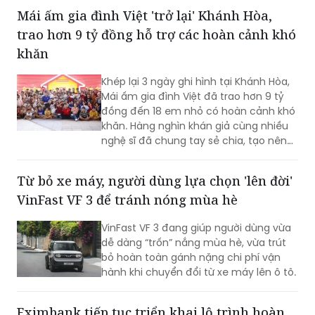
lễ hội đặc sắc, lan tỏa từ vạch xuất
Mái ấm gia đình Việt 'trở lại' Khánh Hòa,
phát đến từng bước chạy trên đường
trao hơn 9 tỷ đồng hỗ trợ các hoàn cảnh khó
đua.
khăn
Khép lại 3 ngày ghi hình tại Khánh Hòa,
Mái ấm gia đình Việt đã trao hơn 9 tỷ
đồng đến 18 em nhỏ có hoàn cảnh khó
khăn. Hàng nghìn khán giả cùng nhiều
nghệ sĩ đã chung tay sẻ chia, tạo nên
những khoảnh khắc đầy xúc động và
lan tỏa tinh thần nhân ái.
Từ bỏ xe máy, người dùng lựa chọn 'lên đời'
VinFast VF 3 để tránh nóng mùa hè
VinFast VF 3 đang giúp người dùng vừa
dễ dàng “trốn” nắng mùa hè, vừa trút
bỏ hoàn toàn gánh nặng chi phí vận
hành khi chuyển đổi từ xe máy lên ô tô.
Eximbank tiếp tục triển khai lộ trình hoàn