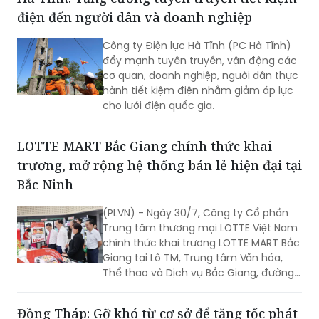
điện đến người dân và doanh nghiệp
Công ty Điện lực Hà Tĩnh (PC Hà Tĩnh)
đẩy mạnh tuyên truyền, vận động các
cơ quan, doanh nghiệp, người dân thực
hành tiết kiệm điện nhằm giảm áp lực
cho lưới điện quốc gia.
LOTTE MART Bắc Giang chính thức khai
trương, mở rộng hệ thống bán lẻ hiện đại tại
Bắc Ninh
(PLVN) - Ngày 30/7, Công ty Cổ phần
Trung tâm thương mại LOTTE Việt Nam
chính thức khai trương LOTTE MART Bắc
Giang tại Lô TM, Trung tâm Văn hóa,
Thể thao và Dịch vụ Bắc Giang, đường
Hoàng Văn Thụ, phường Bắc Giang, tỉnh
Bắc Ninh. Dự lễ khai trương có Phó Chủ
Đồng Tháp: Gỡ khó từ cơ sở để tăng tốc phát
tịch UBND tỉnh Phạm Văn Thịnh cùng