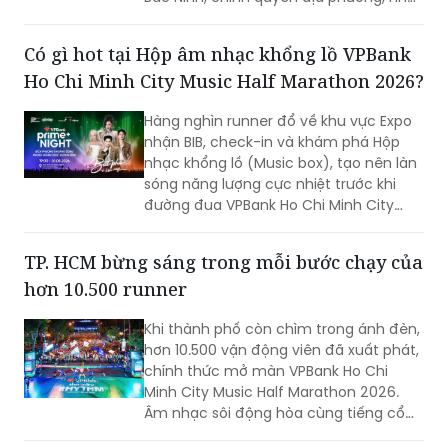
trường và Nestlé Việt Nam – nhãn hàng
Nestlé MILO đã phối hợp tổ chức Lễ
Có gì hot tại Hộp âm nhạc khổng lồ VPBank
khánh thành, bàn giao bể bơi và khai
Ho Chi Minh City Music Half Marathon 2026?
mạc lớp dạy bơi mô hình điểm. Hoạt
động nằm trong chương trình hợp tác
Hàng nghìn runner đổ về khu vực Expo
giữa Bộ Giáo dục và Đào tạo và Nestlé
nhận BIB, check-in và khám phá Hộp
Việt Nam, nhằm góp phần thúc đẩy
nhạc khổng lồ (Music box), tạo nên làn
giáo dục thể chất, nâng cao kĩ năng bơi
sóng năng lượng cực nhiệt trước khi
an toàn, phòng, chống đuối nước và
đường đua VPBank Ho Chi Minh City
tạo thêm cơ hội vận động cho trẻ em
Music Half Marathon 2026 bắt đầu vào
tại địa phương.
rạng sáng ngày 02/08/2026.
TP. HCM bừng sáng trong mỗi bước chạy của
hơn 10.500 runner
Khi thành phố còn chìm trong ánh đèn,
hơn 10.500 vận động viên đã xuất phát,
chính thức mở màn VPBank Ho Chi
Minh City Music Half Marathon 2026.
Âm nhạc sôi động hòa cùng tiếng cổ
vũ nồng nhiệt đã tạo nên bầu không khí