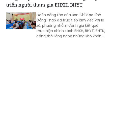
triển người tham gia BHXH, BHYT
đại diện một số sở, ngành và địa
phương.
Đoàn công tác của Ban Chỉ đạo tỉnh
Đồng Tháp đã trực tiếp làm việc với 10
xã, phường nhằm đánh giá kết quả
thực hiện chính sách BHXH, BHYT, BHTN,
đồng thời lắng nghe những khó khăn
phát sinh sau khi vận hành mô hình
chính quyền địa phương hai cấp. Những
vấn đề được chỉ ra từ thực tiễn được kỳ
vọng sẽ giúp tỉnh có giải pháp phù hợp,
tạo chuyển biến trong công tác phát
triển người tham gia bảo hiểm những
tháng cuối năm 2026.