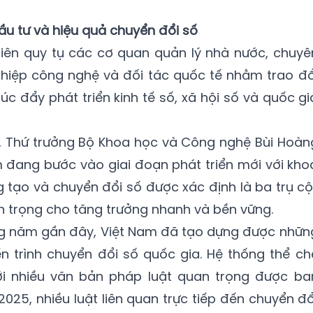
u tư và hiệu quả chuyển đổi số
niên quy tụ các cơ quan quản lý nhà nước, chuyê
ghiệp công nghệ và đối tác quốc tế nhằm trao đổ
úc đẩy phát triển kinh tế số, xã hội số và quốc gi
n, Thứ trưởng Bộ Khoa học và Công nghệ Bùi Hoàn
đang bước vào giai đoạn phát triển mới với kho
 tạo và chuyển đổi số được xác định là ba trụ cộ
an trọng cho tăng trưởng nhanh và bền vững.
ng năm gần đây, Việt Nam đã tạo dựng được nhữn
n trình chuyển đổi số quốc gia. Hệ thống thể ch
ới nhiều văn bản pháp luật quan trọng được ba
025, nhiều luật liên quan trực tiếp đến chuyển đổ