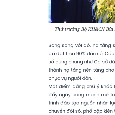
Thứ trưởng Bộ KH&CN Bùi H
Song song với đó, hạ tầng s
đã đạt trên 90% dân số. Các
số dùng chung như Cơ sở dữ 
thành hạ tầng nền tảng cho 
phục vụ người dân.
Một điểm đáng chú ý khác l
đẩy ngày càng mạnh mẽ tro
trình đào tạo nguồn nhân lự
chuyển đổi số, phổ cập kiến