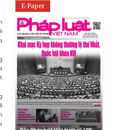
E-Paper
n
i
a
g
a
t
g
ế
n
i
Báo Pháp luật Việt Nam số 198