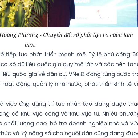
oàng Phương - Chuyển đổi số phải tạo ra cách làm
mới.
ố tiếp tục phát triển mạnh mẽ. Tỷ lệ phủ sóng 5
 cơ sở dữ liệu quốc gia quy mô lớn và các nền tản
liệu quốc gia về dân cư, VNeID đang từng bước tr
hoạt động quản lý nhà nước, phát triển kinh tế v
à việc ứng dụng trí tuệ nhân tạo đang được thú
ng cả khu vực công và khu vực tư. Nhiều chươn
c chất lượng cao, hỗ trợ doanh nghiệp nhỏ và vừ
 thức và kỹ năng số cho người dân cũng đang đượ