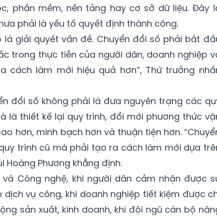
, phần mềm, nền tảng hay cơ sở dữ liệu. Đây l
ưa phải là yếu tố quyết định thành công.
 là giải quyết vấn đề. Chuyển đổi số phải bắt đầ
c trong thực tiễn của người dân, doanh nghiệp v
a cách làm mới hiệu quả hơn”, Thứ trưởng nhấ
ển đổi số không phải là đưa nguyên trạng các qu
à là thiết kế lại quy trình, đổi mới phương thức vậ
ao hơn, minh bạch hơn và thuận tiện hơn. “Chuyể
 quy trình cũ mà phải tạo ra cách làm mới dựa trê
ùi Hoàng Phương khẳng định.
 và Công nghệ, khi người dân cảm nhận được s
n dịch vụ công, khi doanh nghiệp tiết kiệm được ch
động sản xuất, kinh doanh, khi đội ngũ cán bộ nân