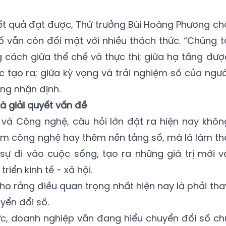
ết quả đạt được, Thứ trưởng Bùi Hoàng Phương ch
số vẫn còn đối mặt với nhiều thách thức. “Chúng t
cách giữa thể chế và thực thi; giữa hạ tầng đượ
ợc tạo ra; giữa kỳ vọng và trải nghiệm số của ngườ
ng nhận định.
à giải quyết vấn đề
và Công nghệ, câu hỏi lớn đặt ra hiện nay khôn
êm công nghệ hay thêm nền tảng số, mà là làm th
sự đi vào cuộc sống, tạo ra những giá trị mới v
iển kinh tế - xã hội.
cho rằng điều quan trọng nhất hiện nay là phải tha
yển đổi số.
ức, doanh nghiệp vẫn đang hiểu chuyển đổi số ch