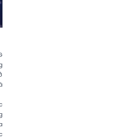
G
g
ở
à
c
g
a
c