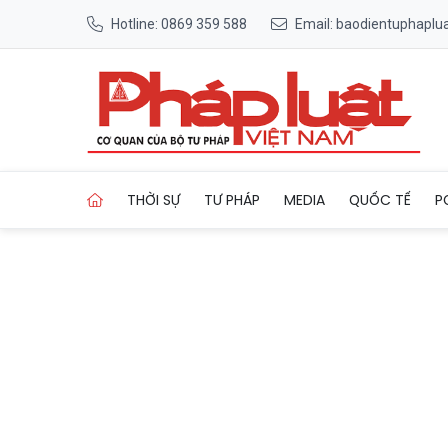
Hotline: 0869 359 588
Email: baodientuphapl
Trang chủ Diễn đàn Quốc gia
THỜI SỰ
TƯ PHÁP
MEDIA
QUỐC TẾ
P