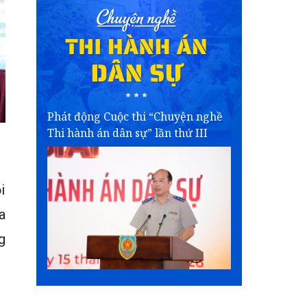
Phát động Cuộc thi “Chuyện nghề
Thi hành án dân sự” lần thứ III
i
a
g