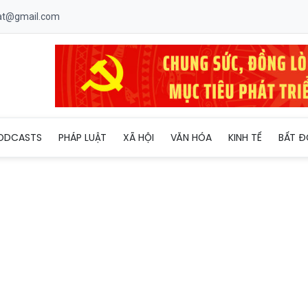
uat@gmail.com
 Số Việt Nam 2026: Chuyển đổi số phải tạo ra cách làm mới
ODCASTS
PHÁP LUẬT
XÃ HỘI
VĂN HÓA
KINH TẾ
BẤT Đ