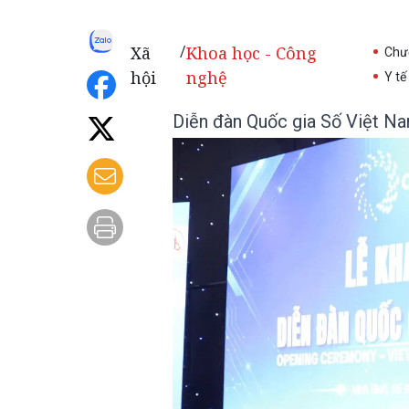
Xã
Khoa học - Công
/
Chươ
hội
nghệ
Y tế
Diễn đàn Quốc gia Số Việt Na