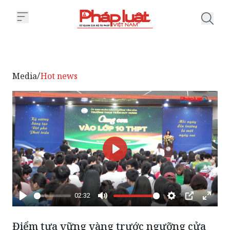
Trang chủ Điểm tựa vững vàng t
Media
Hot news
/
Phát
02:32