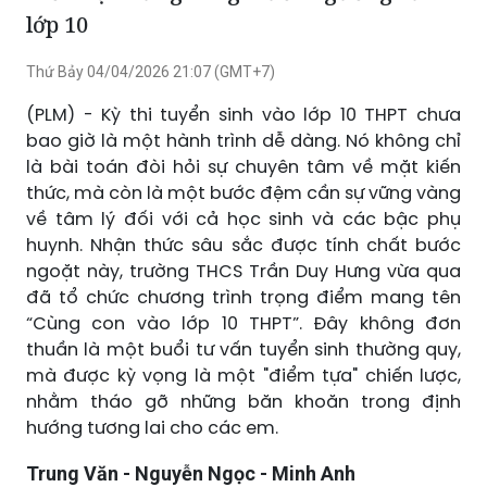
Phát
Tắt
Cài
Chế
Xem
tiếng
đặt
độ
toàn
Điểm tựa vững vàng trước ngưỡng cửa
hình
màn
lớp 10
trong
hình
hình
Thứ Bảy 04/04/2026 21:07 (GMT+7)
(PLM) - Kỳ thi tuyển sinh vào lớp 10 THPT chưa
bao giờ là một hành trình dễ dàng. Nó không chỉ
là bài toán đòi hỏi sự chuyên tâm về mặt kiến
thức, mà còn là một bước đệm cần sự vững vàng
về tâm lý đối với cả học sinh và các bậc phụ
huynh. Nhận thức sâu sắc được tính chất bước
ngoặt này, trường THCS Trần Duy Hưng vừa qua
đã tổ chức chương trình trọng điểm mang tên
“Cùng con vào lớp 10 THPT”. Đây không đơn
thuần là một buổi tư vấn tuyển sinh thường quy,
mà được kỳ vọng là một "điểm tựa" chiến lược,
nhằm tháo gỡ những băn khoăn trong định
hướng tương lai cho các em.