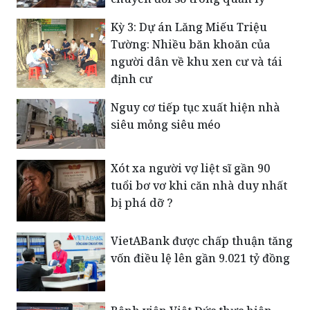
đổi): Đẩy mạnh hậu kiểm,
chuyển đổi số trong quản lý
Kỳ 3: Dự án Lăng Miếu Triệu
Tường: Nhiều băn khoăn của
người dân về khu xen cư và tái
định cư
Nguy cơ tiếp tục xuất hiện nhà
siêu mỏng siêu méo
Xót xa người vợ liệt sĩ gần 90
tuổi bơ vơ khi căn nhà duy nhất
bị phá dỡ ?
VietABank được chấp thuận tăng
vốn điều lệ lên gần 9.021 tỷ đồng