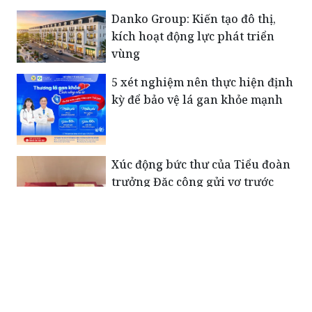
tượng của sự hy sinh, động lực
cho thế hệ trẻ hôm nay
Danko Group: Kiến tạo đô thị,
kích hoạt động lực phát triển
vùng
5 xét nghiệm nên thực hiện định
kỳ để bảo vệ lá gan khỏe mạnh
Xúc động bức thư của Tiểu đoàn
trưởng Đặc công gửi vợ trước
ngày hy sinh: “Em giữ gìn sức
khỏe để chăm sóc con…”
Những người mẹ mang nặng nỗi
đau sau ngày đất nước hòa bình