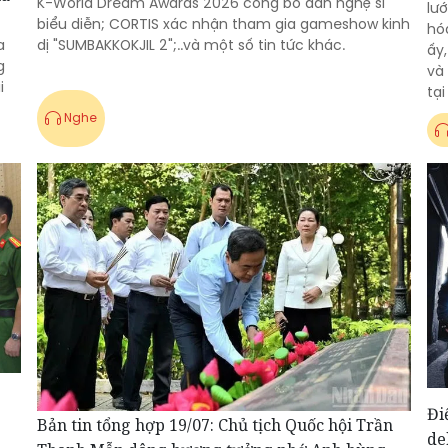
K-World Dream Awards 2026 công bố dàn nghệ sĩ
lư
biểu diễn; CORTIS xác nhận tham gia gameshow kinh
hó
a
dị "SUMBAKKOKJIL 2";..và một số tin tức khác.
ấy
g
và 
i
tại
Nghe
Đi
Bản tin tổng hợp 19/07: Chủ tịch Quốc hội Trần
de