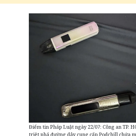
Điểm tin Pháp Luật ngày 22/07: Công an TP. 
triệt phá đường dây cung cấp Podchill chứa 