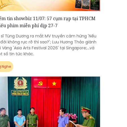
ểm tin showbiz 11/07: 57 cụm rạp tại TPHCM
iếu phim miễn phí dịp 27-7
 sĩ Tùng Dương ra mắt MV truyền cảm hứng 'Nếu
 đời không rực rỡ thì sao?'; Lưu Hương Thảo giành
i Vàng 'Asia Arts Festival 2026' tại Singapore;...và
t số tin tức khác.
Nghe