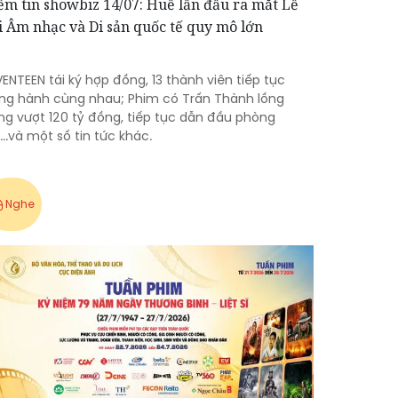
ểm tin showbiz 14/07: Huế lần đầu ra mắt Lễ
i Âm nhạc và Di sản quốc tế quy mô lớn
ENTEEN tái ký hợp đồng, 13 thành viên tiếp tục
ng hành cùng nhau; Phim có Trấn Thành lồng
ếng vượt 120 tỷ đồng, tiếp tục dẫn đầu phòng
...và một số tin tức khác.
Nghe