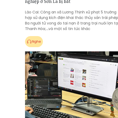
nghiệp ở Sơn La bị bắt
Lào Cai: Công an xã Lương Thịnh xử phạt 5 trường
hợp sử dụng kích điện khai thác thủy sản trái phép
Ba người tử vong do tai nạn ở trang trại nuôi lợn tạ
Thanh Hóa;...và một số tin tức khác
Nghe