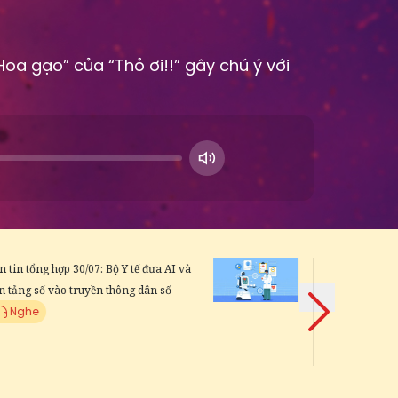
Hoa gạo” của “Thỏ ơi!!” gây chú ý với
n tin tổng hợp 30/07: Bộ Y tế đưa AI và
Điểm tin Pháp
n tảng số vào truyền thông dân số
Nghệ An triệt
Nghe
Tobaco'
Nghe