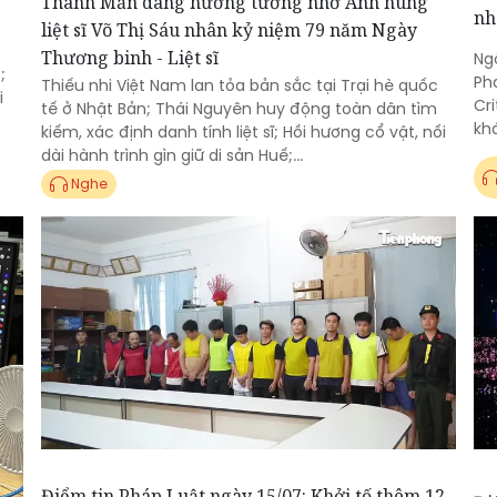
Thanh Mẫn dâng hương tưởng nhớ Anh hùng
nh
liệt sĩ Võ Thị Sáu nhân kỷ niệm 79 năm Ngày
Thương binh - Liệt sĩ
Ngô
;
Ph
Thiếu nhi Việt Nam lan tỏa bản sắc tại Trại hè quốc
i
Cri
tế ở Nhật Bản; Thái Nguyên huy động toàn dân tìm
kh
kiếm, xác định danh tính liệt sĩ; Hồi hương cổ vật, nối
dài hành trình gìn giữ di sản Huế;...
Nghe
Điểm tin Pháp Luật ngày 15/07: Khởi tố thêm 12