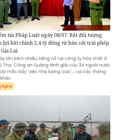
ểm tin Pháp Luật ngày 08/07: Bắt đối tượng
u lợi bất chính 2,4 tỷ đồng từ bán cát trái phép
 Gia Lai
áy lớn kèm nhiều tiếng nổ tại công ty hóa chất ở
ú Thọ; Công an Quảng Ninh giải cứu 34 người nước
oài mắc bẫy 'việc nhẹ lương cao';... và các thông
 khác.
Nghe