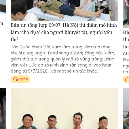
ên
Bản tin tổng hợp 09/07: Hà Nội thí điểm mô hình
u
Đi
làm ‘chỗ dựa’ cho người khuyết tật, người yếu
th
thế
tại
Hàn Quốc chọn Việt Nam làm trung tâm mở rộng
chuỗi cung ứng K-Food sang ASEAN; Tăng hậu kiểm,
Ch
giảm thủ tục trong quản lý mã số vùng trồng; Bệnh
Ph
.
viện Việt Đức cơ sở Ninh Bình sẵn sàng đi vào hoạt
ng
động từ 9/7/2026;...và một số tin tức khác.
tin
Nghe