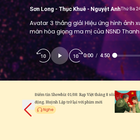
Sơn Long - Thục Khuê - Nguyệt Anh
Thứ Ba 2
Avatar 3 thắng giải Hiệu ứng hình ảnh x
màn hòa giọng ma mị của NSND Thanh La
0:00
/
4:50
Điểm tin Showbiz 01/08: Rạp Việt tháng 8 sôi
động, Huỳnh Lập trở lại với phim mới
Nghe