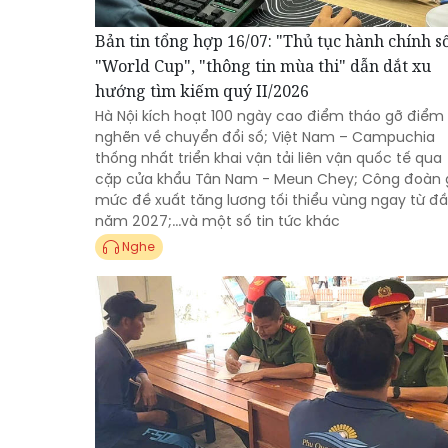
Bản tin tổng hợp 16/07: "Thủ tục hành chính số
"World Cup", "thông tin mùa thi" dẫn dắt xu
hướng tìm kiếm quý II/2026
Hà Nội kích hoạt 100 ngày cao điểm tháo gỡ điểm
nghẽn về chuyển đổi số; Việt Nam – Campuchia
thống nhất triển khai vận tải liên vận quốc tế qua
cặp cửa khẩu Tân Nam - Meun Chey; Công đoàn 
mức đề xuất tăng lương tối thiểu vùng ngay từ đ
năm 2027;...và một số tin tức khác
Nghe