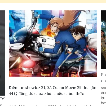
Ph
nh
Điểm tin showbiz 21/07: Conan Movie 29 thu gần
Sa
dừ
44 tỷ đồng dù chưa khởi chiếu chính thức
lạ
HCM
ha
ma