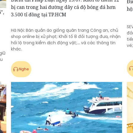
Đi
bị can trong hai đường dây cá độ bóng đá hơn
hộ
",
3.500 tỉ đồng tại TP.HCM
SEV
Hà Nội: Bán quần áo giống quân trang Công an, chủ
đồ
shop online bị xử phạt; Khởi tố 8 đối tượng đưa, nhận
ti
hối lộ trong kiểm dịch động vật;... và các thông tin
vé;
khác.
giữ
ầu
Nghe