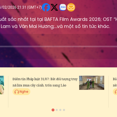
4/02/2026 21:31 (GMT+7)
uất sắc nhất tại tại BAFTA Film Awards 2026; OST “
m và Văn Mai Hương;...và một số tin tức khác.
Điểm tin Pháp luật 31/07: Bắt đối tượng truy
Bả
nã lừa mua cây cảnh, trốn sang Lào
nề
Nghe