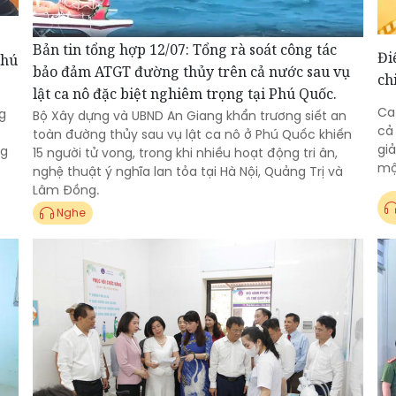
Bản tin tổng hợp 12/07: Tổng rà soát công tác
Đi
Phú
bảo đảm ATGT đường thủy trên cả nước sau vụ
ch
lật ca nô đặc biệt nghiêm trọng tại Phú Quốc.
Ca
g
Bộ Xây dựng và UBND An Giang khẩn trương siết an
cả
toàn đường thủy sau vụ lật ca nô ở Phú Quốc khiến
giả
ng
15 người tử vong, trong khi nhiều hoạt động tri ân,
mộ
nghệ thuật ý nghĩa lan tỏa tại Hà Nội, Quảng Trị và
Lâm Đồng.
Nghe