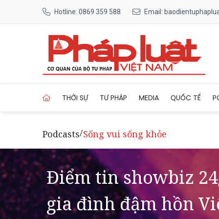
Hotline: 0869 359 588
Email: baodientuphapl
Trang chủ Điểm tin showbiz 
THỜI SỰ
TƯ PHÁP
MEDIA
QUỐC TẾ
P
Podcasts
Sống vui sống khỏe
/
Điểm tin showbiz 24
gia đình đậm hồn Vi