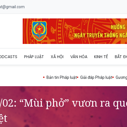
uat@gmail.com
24/02: “Mùi phở” vươn ra quốc tế với câu chuyện gia đình đậm hồ
ODCASTS
PHÁP LUẬT
XÃ HỘI
VĂN HÓA
KINH TẾ
BẤT Đ
Bản tin Pháp luật
Giải đáp Pháp luật
Gương
/02: “Mùi phở” vươn ra qu
ệt