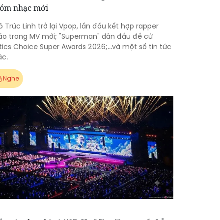
óm nhạc mới
 Trúc Linh trở lại Vpop, lần đầu kết hợp rapper
áo trong MV mới; "Superman" dẫn đầu đề cử
tics Choice Super Awards 2026;...và một số tin tức
ác.
Nghe