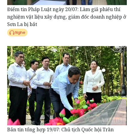
nghiệm vật liệu xây dựng, giám đốc doanh nghiệp ở
Sơn La bị bắt
Nghe
Bản tin tổng hợp 19/07: Chủ tịch Quốc hội Trần
Thanh Mẫn dâng hương tưởng nhớ Anh hùng liệt sĩ
Võ Thị Sáu nhân kỷ niệm 79 năm Ngày Thương binh