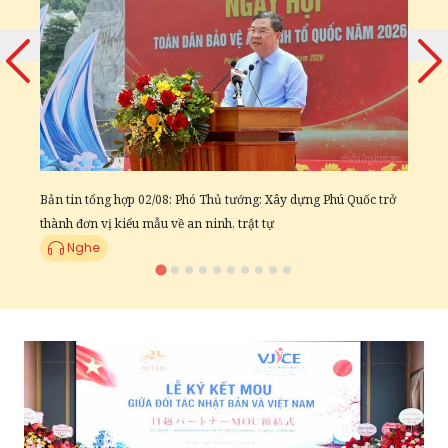
ng
Đ
t
Bản tin tổng hợp 02/08: Phó Thủ tướng: Xây dựng Phú Quốc trở
thành đơn vị kiểu mẫu về an ninh, trật tự
Nghe