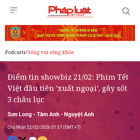
Trang chủ Điểm tin showbiz 21/02
Podcasts
Sống vui sống khỏe
/
Điểm tin showbiz 21/02: Phim Tết
Việt đầu tiên 'xuất ngoại', gây sốt
3 châu lục
Sơn Long - Tâm Anh - Nguyệt Anh
Chủ Nhật 22/02/2026 01:57 (GMT+7)
“Tiêu Nhân” được đánh giá là phim võ thuật