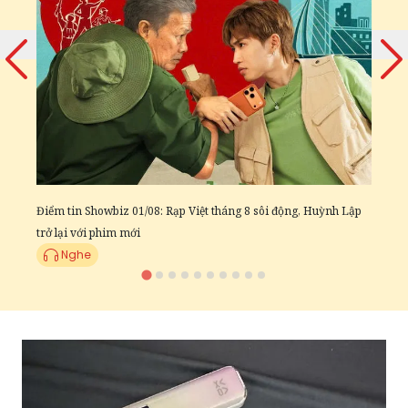
Đ
c
Điểm tin Showbiz 01/08: Rạp Việt tháng 8 sôi động, Huỳnh Lập
trở lại với phim mới
Nghe