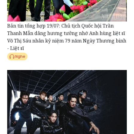
Bản tin tổng hợp 19/07: Chủ tịch Quốc hội Trần
Thanh Mẫn dâng hương tưởng nhớ Anh hùng liệt sĩ
Võ Thị Sáu nhân kỷ niệm 79 năm Ngày Thương binh
- Liệt sĩ
Nghe