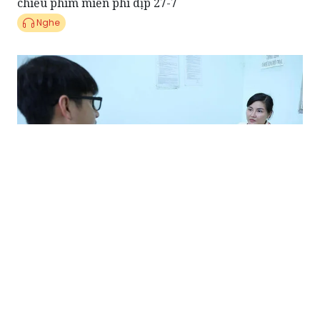
chiếu phim miễn phí dịp 27-7
Nghe
Điểm tin Pháp luật 10/07: Khởi tố cựu nhân viên
ngân hàng lừa đảo hơn 2,6 tỷ đồng bằng chiêu "đáo
hạn"
Nghe