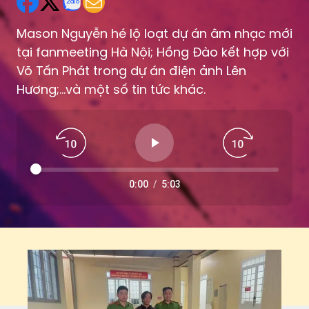
tại fanmeeting Hà Nội; Hồng Đào kết hợp với
Võ Tấn Phát trong dự án điện ảnh Lên
Hương;...và một số tin tức khác.
0:00
/
5:03
B