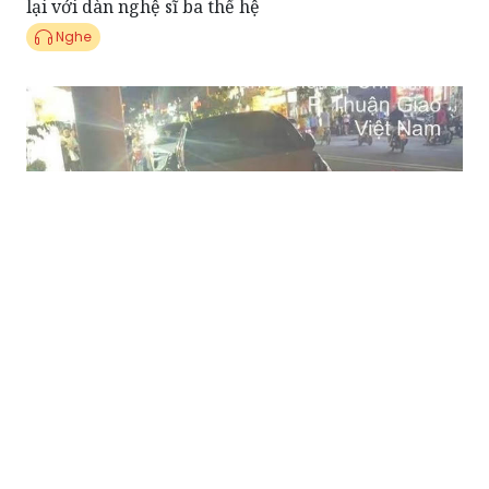
Điểm tin Pháp Luật 29/06: Công an điều tra vụ
khách nước ngoài tử vong trước cửa khách sạn ở
TPHCM