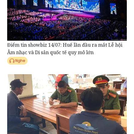
Điểm tin showbiz 14/07: Huế lần đầu ra mắt Lễ hội
Âm nhạc và Di sản quốc tế quy mô lớn
Nghe
Điểm tin Pháp Luật ngày 13/07: Khởi tố vụ án, tạm
giữ thuyền trưởng trong vụ lật ca nô tại Phú Quốc