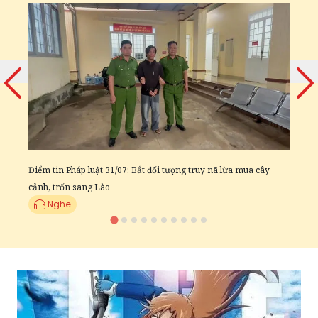
B
t
Điểm tin Pháp luật 31/07: Bắt đối tượng truy nã lừa mua cây
cảnh, trốn sang Lào
Nghe