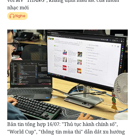
với MV "THĂNG", khẳng định màu sắc của nhóm
nhạc mới
Nghe
Bản tin tổng hợp 16/07: "Thủ tục hành chính số",
"World Cup", "thông tin mùa thi" dẫn dắt xu hướng