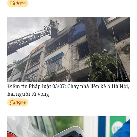
Nghe
Điểm tin Pháp luật 03/07: Cháy nhà liền kề ở Hà Nội,
hai người tử vong
Nghe