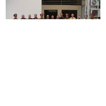
Điểm tin Pháp Luật ngày 01/07: Đánh sập xưởng sản
xuất vũ khí cực 'khủng' tại TPHCM, bắt 30 đối tượng
Nghe