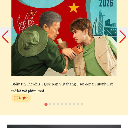
Đ
c
Điểm tin Showbiz 01/08: Rạp Việt tháng 8 sôi động, Huỳnh Lập
trở lại với phim mới
Nghe