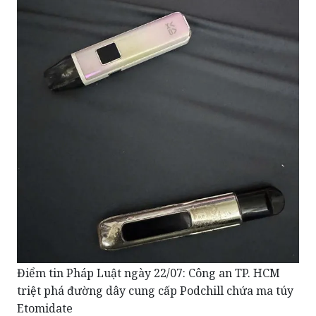
Điểm tin Pháp Luật ngày 22/07: Công an TP. HCM
triệt phá đường dây cung cấp Podchill chứa ma túy
Etomidate