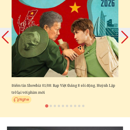
Đ
c
Điểm tin Showbiz 01/08: Rạp Việt tháng 8 sôi động, Huỳnh Lập
trở lại với phim mới
Nghe