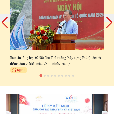
ng
Đ
t
Bản tin tổng hợp 02/08: Phó Thủ tướng: Xây dựng Phú Quốc trở
thành đơn vị kiểu mẫu về an ninh, trật tự
Nghe