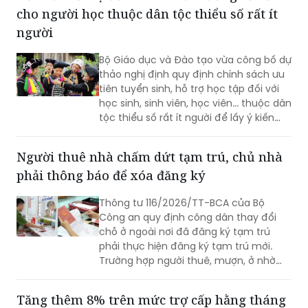
cho người học thuộc dân tộc thiểu số rất ít
người
Bộ Giáo dục và Đào tạo vừa công bố dự
thảo nghị định quy định chính sách ưu
tiên tuyển sinh, hỗ trợ học tập đối với
học sinh, sinh viên, học viên... thuộc dân
tộc thiểu số rất ít người để lấy ý kiến
góp ý.
Người thuê nhà chấm dứt tạm trú, chủ nhà
phải thông báo để xóa đăng ký
Thông tư 116/2026/TT-BCA của Bộ
Công an quy định công dân thay đổi
chỗ ở ngoài nơi đã đăng ký tạm trú
phải thực hiện đăng ký tạm trú mới.
Trường hợp người thuê, mượn, ở nhờ
chấm dứt việc cư trú, người cho thuê,
cho mượn, cho ở nhờ có trách nhiệm
Tăng thêm 8% trên mức trợ cấp hằng tháng
thông báo cho cơ quan đăng ký cư trú.