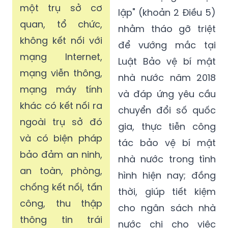
một trụ sở cơ
lập" (khoản 2 Điều 5)
quan, tổ chức,
nhằm tháo gỡ triệt
không kết nối với
để vướng mắc tại
mạng Internet,
Luật Bảo vệ bí mật
mạng viễn thông,
nhà nước năm 2018
mạng máy tính
và đáp ứng yêu cầu
khác có kết nối ra
chuyển đổi số quốc
ngoài trụ sở đó
gia, thực tiễn công
và có biện pháp
tác bảo vệ bí mật
bảo đảm an ninh,
nhà nước trong tình
an toàn, phòng,
hình hiện nay; đồng
chống kết nối, tấn
thời, giúp tiết kiệm
công, thu thập
cho ngân sách nhà
thông tin trái
nước chi cho việc