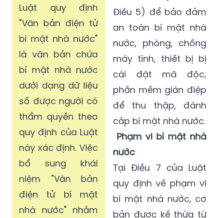
Luật quy định
Điều 5) để bảo đảm
"Văn bản điện tử
an toàn bí mật nhà
bí mật nhà nước"
nước, phòng, chống
là văn bản chứa
máy tính, thiết bị bị
bí mật nhà nước
cài đặt mã độc,
dưới dạng dữ liệu
phần mềm gián điệp
số được người có
để thu thập, đánh
thẩm quyền theo
cắp bí mật nhà nước.
quy định của Luật
Phạm vi bí mật nhà
này xác định. Việc
nước
bổ sung khái
Tại Điều 7 của Luật
niệm "Văn bản
quy định về phạm vi
điện tử bí mật
bí mật nhà nước, cơ
nhà nước" nhằm
bản được kế thừa từ