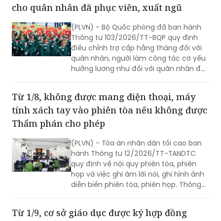
cho quân nhân đã phục viên, xuất ngũ
(PLVN) - Bộ Quốc phòng đã ban hành
Thông tư 103/2026/TT-BQP quy định
điều chỉnh trợ cấp hằng tháng đối với
quân nhân, người làm công tác cơ yếu
hưởng lương như đối với quân nhân đã
phục viên, xuất ngũ, thôi việc.
Từ 1/8, không được mang điện thoại, máy
tính xách tay vào phiên tòa nếu không được
Thẩm phán cho phép
(PLVN) - Tòa án nhân dân tối cao ban
hành Thông tư 12/2026/TT-TANDTC
quy định về nội quy phiên tòa, phiên
họp và việc ghi âm lời nói, ghi hình ảnh
diễn biến phiên tòa, phiên họp. Thông
tư 12/2026/TT-TANDTC có hiệu lực từ
1/8/2026.
Từ 1/9, cơ sở giáo dục được ký hợp đồng