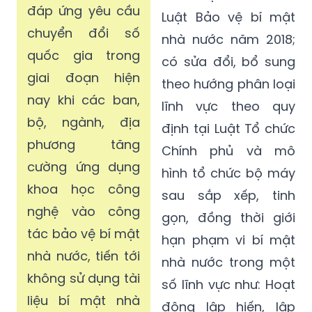
đáp ứng yêu cầu
Luật Bảo vệ bí mật
chuyển đổi số
nhà nước năm 2018;
quốc gia trong
có sửa đổi, bổ sung
giai đoạn hiện
theo hướng phân loại
nay khi các ban,
lĩnh vực theo quy
bộ, ngành, địa
định tại Luật Tổ chức
phương tăng
Chính phủ và mô
cường ứng dụng
hình tổ chức bộ máy
khoa học công
sau sắp xếp, tinh
nghệ vào công
gọn, đồng thời giới
tác bảo vệ bí mật
hạn phạm vi bí mật
nhà nước, tiến tới
nhà nước trong một
không sử dụng tài
số lĩnh vực như: Hoạt
liệu bí mật nhà
động lập hiến, lập