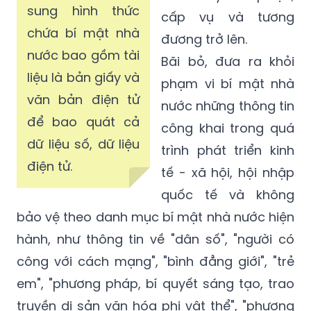
sung hình thức
cấp vụ và tương
chứa bí mật nhà
đương trở lên.
nước bao gồm tài
Bãi bỏ, đưa ra khỏi
liệu là bản giấy và
phạm vi bí mật nhà
văn bản điện tử
nước những thông tin
để bao quát cả
công khai trong quá
dữ liệu số, dữ liệu
trình phát triển kinh
điện tử.
tế - xã hội, hội nhập
quốc tế và không
bảo vệ theo danh mục bí mật nhà nước hiện
hành, như thông tin về "dân số", "người có
công với cách mạng", "bình đẳng giới", "trẻ
em", "phương pháp, bí quyết sáng tạo, trao
truyền di sản văn hóa phi vật thể", "phương