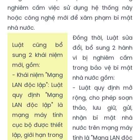
nghiêm cấm việc sử dụng hệ thống này
hoặc công nghệ mới để xâm phạm bí mật
nhà nước.
Đồng thời, Luật sửa
Luật cũng bổ
đổi, bổ sung 2 hành
sung 2 khái niệm
vi bị nghiêm cấm
mới, gồm:
trong bảo vệ bí mật
- Khái niệm "Mạng
nhà nước gồm:
LAN độc lập": Luật
- Luật quy định mở
quy định "Mạng
rộng, cho phép soạn
LAN độc lập" là
thảo, lưu giữ, gửi,
mạng máy tính
nhận bí mật nhà
cục bộ được thiết
nước trên mạng máy
lập, giới hạn trong
tính là "Mạng LAN độc