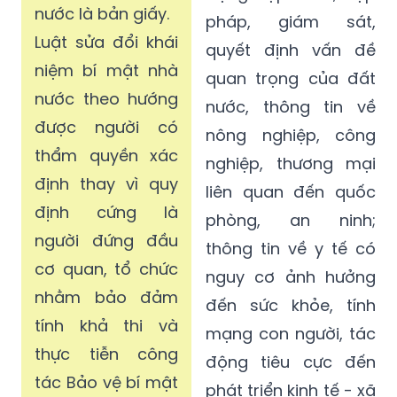
nước là bản giấy.
pháp, giám sát,
Luật sửa đổi khái
quyết định vấn đề
niệm bí mật nhà
quan trọng của đất
nước theo hướng
nước, thông tin về
được người có
nông nghiệp, công
thẩm quyền xác
nghiệp, thương mại
định thay vì quy
liên quan đến quốc
định cứng là
phòng, an ninh;
người đứng đầu
thông tin về y tế có
cơ quan, tổ chức
nguy cơ ảnh hưởng
nhằm bảo đảm
đến sức khỏe, tính
tính khả thi và
mạng con người, tác
thực tiễn công
động tiêu cực đến
tác Bảo vệ bí mật
phát triển kinh tế - xã