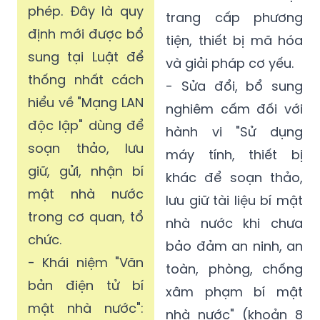
phép. Đây là quy
trang cấp phương
định mới được bổ
tiện, thiết bị mã hóa
sung tại Luật để
và giải pháp cơ yếu.
thống nhất cách
- Sửa đổi, bổ sung
hiểu về "Mạng LAN
nghiêm cấm đối với
độc lập" dùng để
hành vi "Sử dụng
soạn thảo, lưu
máy tính, thiết bị
giữ, gửi, nhận bí
khác để soạn thảo,
mật nhà nước
lưu giữ tài liệu bí mật
trong cơ quan, tổ
nhà nước khi chưa
chức.
bảo đảm an ninh, an
- Khái niệm "Văn
toàn, phòng, chống
bản điện tử bí
xâm phạm bí mật
mật nhà nước":
nhà nước" (khoản 8