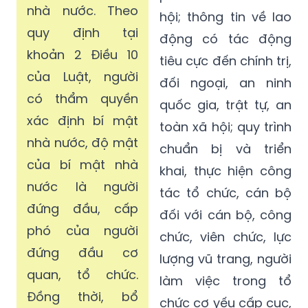
nhà nước. Theo
hội; thông tin về lao
quy định tại
động có tác động
khoản 2 Điều 10
tiêu cực đến chính trị,
của Luật, người
đối ngoại, an ninh
có thẩm quyền
quốc gia, trật tự, an
xác định bí mật
toàn xã hội; quy trình
nhà nước, độ mật
chuẩn bị và triển
của bí mật nhà
khai, thực hiện công
nước là người
tác tổ chức, cán bộ
đứng đầu, cấp
đối với cán bộ, công
phó của người
chức, viên chức, lực
đứng đầu cơ
lượng vũ trang, người
quan, tổ chức.
làm việc trong tổ
Đồng thời, bổ
chức cơ yếu cấp cục,