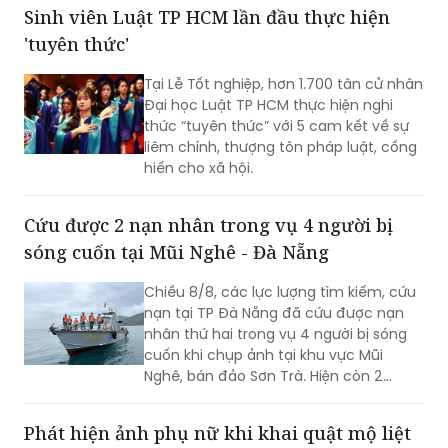
thành trước ngày 20/8/2026.
Sinh viên Luật TP HCM lần đầu thực hiện
'tuyên thức'
Tại Lễ Tốt nghiệp, hơn 1.700 tân cử nhân
Đại học Luật TP HCM thực hiện nghi
thức “tuyên thức” với 5 cam kết về sự
liêm chính, thượng tôn pháp luật, cống
hiến cho xã hội.
Cứu được 2 nạn nhân trong vụ 4 người bị
sóng cuốn tại Mũi Nghê - Đà Nẵng
Chiều 8/8, các lực lượng tìm kiếm, cứu
nạn tại TP Đà Nẵng đã cứu được nạn
nhân thứ hai trong vụ 4 người bị sóng
cuốn khi chụp ảnh tại khu vực Mũi
Nghê, bán đảo Sơn Trà. Hiện còn 2
người chưa tìm thấy.
Phát hiện ảnh phụ nữ khi khai quật mộ liệt