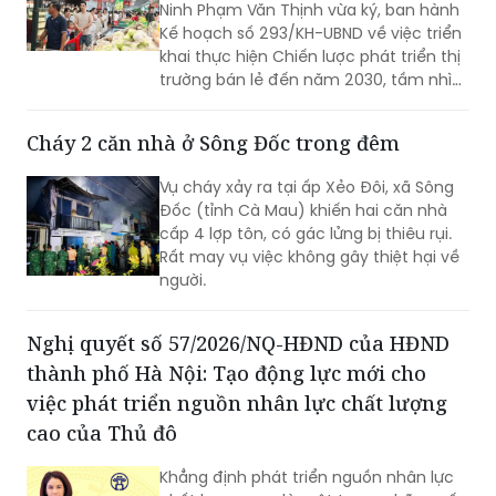
Ninh Phạm Văn Thịnh vừa ký, ban hành
Kế hoạch số 293/KH-UBND về việc triển
khai thực hiện Chiến lược phát triển thị
trường bán lẻ đến năm 2030, tầm nhìn
đến năm 2050 trên địa bàn tỉnh Bắc
Ninh.
Cháy 2 căn nhà ở Sông Đốc trong đêm
Vụ cháy xảy ra tại ấp Xẻo Đôi, xã Sông
Đốc (tỉnh Cà Mau) khiến hai căn nhà
cấp 4 lợp tôn, có gác lửng bị thiêu rụi.
Rất may vụ việc không gây thiệt hại về
người.
Nghị quyết số 57/2026/NQ-HĐND của HĐND
thành phố Hà Nội: Tạo động lực mới cho
việc phát triển nguồn nhân lực chất lượng
cao của Thủ đô
Khẳng định phát triển nguồn nhân lực