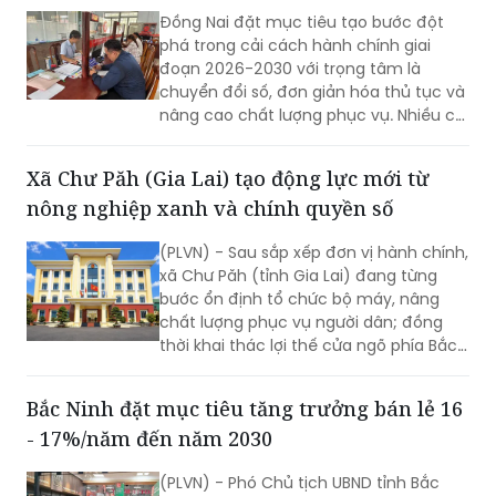
Đồng Nai đặt mục tiêu tạo bước đột
phá trong cải cách hành chính giai
đoạn 2026-2030 với trọng tâm là
chuyển đổi số, đơn giản hóa thủ tục và
nâng cao chất lượng phục vụ. Nhiều chỉ
tiêu được đặt ra nhằm rút ngắn thời
gian giải quyết, tăng sự hài lòng của
Xã Chư Păh (Gia Lai) tạo động lực mới từ
người dân và doanh nghiệp.
nông nghiệp xanh và chính quyền số
(PLVN) - Sau sắp xếp đơn vị hành chính,
xã Chư Păh (tỉnh Gia Lai) đang từng
bước ổn định tổ chức bộ máy, nâng
chất lượng phục vụ người dân; đồng
thời khai thác lợi thế cửa ngõ phía Bắc,
nông nghiệp công nghệ cao và bản sắc
văn hóa Jrai để mở rộng không gian
Bắc Ninh đặt mục tiêu tăng trưởng bán lẻ 16
phát triển.
- 17%/năm đến năm 2030
(PLVN) - Phó Chủ tịch UBND tỉnh Bắc