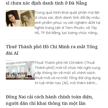
sĩ chưa xác định danh tính ở Đà Nẵng
Trong quá trình khai quật phần mộ liệt
sĩ chưa xác định danh tính để lấy mẫu
sinh phẩm phục vụ xét nghiệm ADN tại
Nghĩa trang Liệt sĩ Tam Phước, xã Tây
Hồ, TP Đà Nẵng, lực lượng chức năng
phát hiện nhiều di vật, trong đó đáng
chú ý có di ảnh một phụ nữ.
Thuế Thành phố Hồ Chí Minh ra mắt Tổng
đài AI
Thuế Thành phố Hồ Chí Minh (Thuế
Thành phố) mới tổ chức Hội nghị cung
cấp thông tin về một số chính sách
thuế mới và ra mắt Tổng đài ứng dụng
trí tuệ nhân tạo (AI), mở thêm kênh
cung cấp thông tin thuế qua nền tảng
thanh toán số.
Đồng Nai cải cách hành chính toàn diện,
người dân chỉ khai thông tin một lần