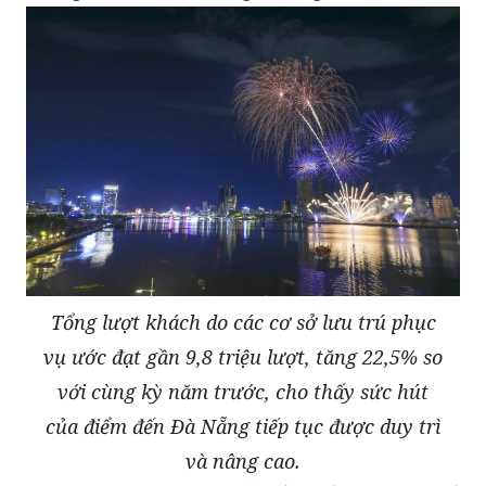
Tổng lượt khách do các cơ sở lưu trú phục
vụ ước đạt gần 9,8 triệu lượt, tăng 22,5% so
với cùng kỳ năm trước, cho thấy sức hút
của điểm đến Đà Nẵng tiếp tục được duy trì
và nâng cao.