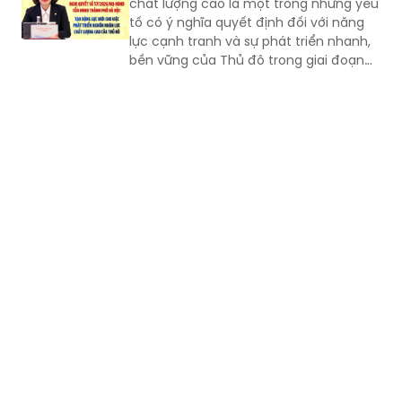
chất lượng cao là một trong những yếu
tố có ý nghĩa quyết định đối với năng
lực cạnh tranh và sự phát triển nhanh,
bền vững của Thủ đô trong giai đoạn
mới, Phó Giám đốc Sở Nội vụ thành phố
Hà Nội Ngô Minh Hoàng cho rằng, điểm
quan trọng của Nghị quyết số
57/2026/NQ-HĐND là tạo lập cơ chế
đầu tư có trọng tâm cho nguồn nhân
lực, gắn đào tạo, bồi dưỡng với nhu cầu
sử dụng và yêu cầu giải quyết những
vấn đề thực tiễn của Thành phố.