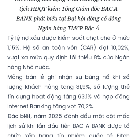
tịch HĐQT kiêm Tổng Giám đốc BAC A
BANK phát biểu tại Đại hội đồng cổ đông
Ngân hàng TMCP Bắc Á
Tỷ lệ nợ xấu được kiểm soát chặt chẽ ở mức
1,15%. Hệ số an toàn vốn (CAR) đạt 10,02%,
vượt xa mức quy định tối thiểu 8% của Ngân
hàng Nhà nước.
Mảng bán lẻ ghi nhận sự bùng nổ khi số
lượng khách hàng tăng 31,9%, số lượng thẻ
tín dụng hoạt động tăng 63,1% và hợp đồng
Internet Banking tăng vọt 70,2%.
Đặc biệt, năm 2025 đánh dấu một cột mốc
lịch sử khi lần đầu tiên BAC A BANK được tổ
chức xếp hạng tín nhiệm quốc tế Fitch