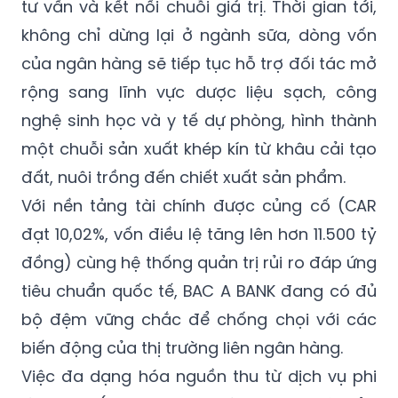
tư vấn và kết nối chuỗi giá trị. Thời gian tới,
không chỉ dừng lại ở ngành sữa, dòng vốn
của ngân hàng sẽ tiếp tục hỗ trợ đối tác mở
rộng sang lĩnh vực dược liệu sạch, công
nghệ sinh học và y tế dự phòng, hình thành
một chuỗi sản xuất khép kín từ khâu cải tạo
đất, nuôi trồng đến chiết xuất sản phẩm.
Với nền tảng tài chính được củng cố (CAR
đạt 10,02%, vốn điều lệ tăng lên hơn 11.500 tỷ
đồng) cùng hệ thống quản trị rủi ro đáp ứng
tiêu chuẩn quốc tế, BAC A BANK đang có đủ
bộ đệm vững chắc để chống chọi với các
biến động của thị trường liên ngân hàng.
Việc đa dạng hóa nguồn thu từ dịch vụ phi