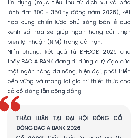
tín dụng (mục tiêu thu từ dịch vụ và bảo
lãnh đạt 300 - 350 tỷ đồng năm 2026), kết
hợp cùng chiến lược phủ sóng bán lẻ qua
kênh số hóa sẽ giúp ngân hàng cải thiện
biên lợi nhuận (NIM) trong dài hạn.
Nhìn chung, kết quả từ ĐHĐCĐ 2026 cho
thấy BAC A BANK đang đi đúng quỹ đạo của
một ngân hàng đa năng, hiện đại, phát triển
bền vững và mang lại giá trị thiết thực cho
cả cổ đông lẫn cộng đồng.
THẢO LUẬN TẠI ĐẠI HỘI ĐỒNG CỔ
ĐÔNG BAC A BANK 2026
Cổ đông:
Diễn biến lãi suất và thị