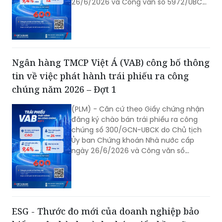
26/6/2026 và Công văn số 5972/UBCK-
QLCB của Ủy ban Chứng khoán Nhà
nước ngày 29/06/2026 về hồ sơ đăng
ký chào bán trái phiếu ra công chúng
của VAB. Ngân hàng TMCP Việt Á (VAB)
công bố thông tin về việc phát hành
Ngân hàng TMCP Việt Á (VAB) công bố thông
trái phiếu ra công chúng năm 2026 -
tin về việc phát hành trái phiếu ra công
Đợt 1 như sau:
chúng năm 2026 – Đợt 1
(PLM) - Căn cứ theo Giấy chứng nhận
đăng ký chào bán trái phiếu ra công
chúng số 300/GCN-UBCK do Chủ tịch
Ủy ban Chứng khoán Nhà nước cấp
ngày 26/6/2026 và Công văn số
5972/UBCK-QLCB của Ủy ban Chứng
khoán Nhà nước ngày 29/06/2026 về
hồ sơ đăng ký chào bán trái phiếu ra
công chúng của VAB. Ngân hàng TMCP
Việt Á (VAB) công bố thông tin về việc
ESG - Thước đo mới của doanh nghiệp bảo
phát hành trái phiếu ra công chúng