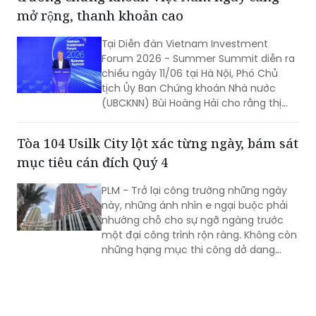
mở rộng, thanh khoản cao
Tại Diễn đàn Vietnam Investment
Forum 2026 - Summer Summit diễn ra
chiều ngày 11/06 tại Hà Nội, Phó Chủ
tịch Ủy Ban Chứng khoán Nhà nước
(UBCKNN) Bùi Hoàng Hải cho rằng thị
trường chứng khoán Việt Nam đang
đứng trước cơ hội lớn chưa từng có,
Tòa 104 Usilk City lột xác từng ngày, bám sát
trong bối cảnh quy mô thị trường ngày
mục tiêu cán đích Quý 4
càng mở rộng, thanh khoản duy trì ở
mức cao và các giải pháp nâng hạng,
PLM - Trở lại công trường những ngày
hoàn thiện hạ tầng, phát triển sản
này, những ánh nhìn e ngại buộc phải
phẩm mới đang được đẩy mạnh.
nhường chỗ cho sự ngỡ ngàng trước
một đại công trình rộn ràng. Không còn
những hạng mục thi công dở dang
thay vào đó là quyết tâm thực hiện
công trình đang được đắp bồi từng
ngày qua vôi vữa, kính thép và những
giọt mồ hôi hối hả, minh chứng cho