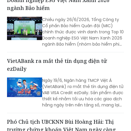
ngành Bảo hiểm
Chiều ngày 26/6/2026, Tổng Công ty
Cổ phần Bảo hiểm Quân đội (MIC)
chính thức được vinh danh trong Top 10
Doanh nghiệp ESG Việt Nam Xanh 2026
ngành Bảo hiểm (nhóm bảo hiểm phi
nhân thọ). Đây là giải thưởng uy tín
được các chuyên gia đánh giá và ghi
VietABank ra mắt thẻ tín dụng điện tử
nhận trong khuôn khổ Chương trình
ezDaily
Nghiên cứu và Vinh danh về cam kết và
thực hiện ESG trong các ngành kinh tế
Ngày 19/6, Ngân hàng TMCP Việt Á
chủ lực năm 2026 do Viet Research
(VietABank) ra mắt thẻ tín dụng điện tử
phối hợp với Báo Tài chính - Đầu tư (Bộ
VAB VISA Credit ezDaily. Sản phẩm được
Tài chính) tổ chức.
thiết kế nhằm tối ưu hóa các giao dịch
hằng ngày trên nền tảng số, mang lại
trải nghiệm "Nhanh chóng - Tiết kiệm -
Hiện đại".
Phó Chủ tịch UBCKNN Bùi Hoàng Hải: Thị
trường chứng khoán Việt Nam ngày càng