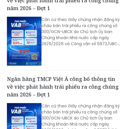
về việc phát hành trái phiếu ra công chúng
năm 2026 – Đợt 1
Căn cứ theo Giấy chứng nhận đăng ký
chào bán trái phiếu ra công chúng số
300/GCN-UBCK do Chủ tịch Ủy ban
Chứng khoán Nhà nước cấp ngày
26/6/2026 và Công văn số 5972/UBCK-
QLCB của Ủy ban Chứng khoán Nhà
nước ngày 29/06/2026 về hồ sơ đăng
ký chào bán trái phiếu ra công chúng
của VAB. Ngân hàng TMCP Việt Á (VAB)
công bố thông tin về việc phát hành
Ngân hàng TMCP Việt Á công bố thông tin
trái phiếu ra công chúng năm 2026 -
về việc phát hành trái phiếu ra công chúng
Đợt 1 như sau:
năm 2026 – Đợt 1
Căn cứ theo Giấy chứng nhận đăng ký
chào bán trái phiếu ra công chúng số
300/GCN-UBCK do Chủ tịch Ủy ban
Chứng khoán Nhà nước cấp ngày