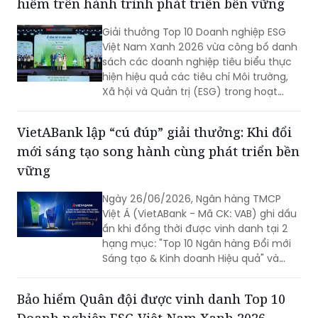
hiểm trên hành trình phát triển bền vững
năm 2026 - Đợt 1 như sau:
Giải thưởng Top 10 Doanh nghiệp ESG
Việt Nam Xanh 2026 vừa công bố danh
sách các doanh nghiệp tiêu biểu thực
hiện hiệu quả các tiêu chí Môi trường,
Xã hội và Quản trị (ESG) trong hoạt
động kinh doanh. Tổng Công ty Cổ
phần Bảo hiểm Quân đội (MIC) là một
VietABank lập “cú đúp” giải thưởng: Khi đổi
trong những doanh nghiệp được vinh
mới sáng tạo song hành cùng phát triển bền
danh ở nhóm bảo hiểm phi nhân thọ,
ghi nhận những nỗ lực theo đuổi chiến
vững
lược phát triển bền vững.
Ngày 26/06/2026, Ngân hàng TMCP
Việt Á (VietABank - Mã CK: VAB) ghi dấu
ấn khi đồng thời được vinh danh tại 2
hạng mục: "Top 10 Ngân hàng Đổi mới
Sáng tạo & Kinh doanh Hiệu quả" và
"Top 10 ESG Việt Nam Xanh ngành Ngân
hàng năm 2026".
Bảo hiểm Quân đội được vinh danh Top 10
Doanh nghiệp ESG Việt Nam Xanh 2026